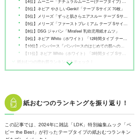
【4位】ムーニー「ナチュラルムーニー(テープタイプ) Sサイズ 58枚入り」
【5位】ネピア やさしいGenki!「テープ Sサイズ 70枚」
【5位】メリーズ「ずっと肌さらエアスルー テープ Sサイズ 82枚」
【5位】メリーズ「ファーストプレミアム テープ Sサイズ 66枚」
【8位】DSG ジャパン「Mirafeel 乳幼児用紙オムツ」
【9位】ネピア Whito（ホワイト）「12時間タイプ テープ」
【10位】パンパース「パンパースのはじめての肌へのいちばん Sサイズ」
【11位】ネピア Whito（ホワイト）「3時間タイプ Sサイズ」
紙おむつの売れ筋ランキングもチェック！
紙おむつのランキングを振り返り！
この記事では、2024年に雑誌「LDK」特別編集ムック「ベ
ビー the Best」が行ったテープタイプの紙おむつランキン