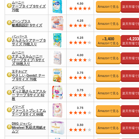
ムーニー
4.50
テープタイプ Sサイズ
Amazonで見る
楽天市場で
70枚
4.25
グーンプラス
Amazonで見る
楽天市場で
敏感肌設計 Sサイズ
パンパース
4.25
3,400
4,233
¥
¥
さらさらケアテープ S
Amazonで見る
楽天市場で
サイズ 70枚入り
ムーニー
4.00
ナチュラルムーニー
Amazonで見る
楽天市場で
(テープタイプ) Sサイ
ズ 58枚入り
王子ネピア
3.75
やさしい Genki! テー
Amazonで見る
楽天市場で
プ Sサイズ 70枚
メリーズ
3.75
ずっと肌さらエアスル
Amazonで見る
楽天市場で
ー テープ Sサイズ 82
枚
メリーズ
3.75
ファーストプレミアム
Amazonで見る
楽天市場で
テープ Sサイズ 66枚
DSG ジャパン
3.50
Mirafeel 乳幼児用紙オ
Amazonで見る
楽天市場で
ムツ