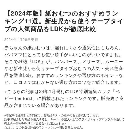
【2024年版】紙おむつのおすすめラン
キング11選。新生児から使うテープタイ
プの人気商品をLDKが徹底比較
2024年1月20日更新
赤ちゃんの紙おむつは、漏れにくさや通気性はもちろん、
パパママにとっても使い勝手がいいものがいいですよね。
そこで雑誌『LDK』が、パンパース、メリーズ、ムーニー
など新生児から使うテープタイプおむつの人気・売れ筋商
品を徹底比較。おすすめランキングや選び方のポイントな
ど、口コミではわからない選び方のコツをご紹介します。
※こちらの記事は24年1月発行のLDK特別編集ムック「ベ
ビー the Best」に掲載されたランキングです。販売終了商
品が含まれている場合があります。
※本記事は編集部と専門家による商品テストの結果のもと作成しています。
記事で紹介した商品を購入すると、Amazonや楽天などのアフィリエイトプログラムを通じて
売上の一部が360LiFE（晋遊舎）に還元されます。
ただし、この収益は評価やランキングに一切影響致しません。