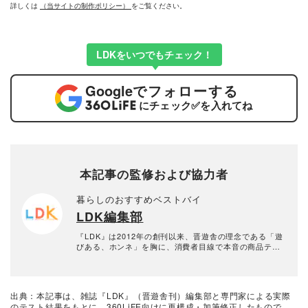
詳しくは
（当サイトの制作ポリシー）
をご覧ください。
LDKをいつでもチェック！
Google
でフォローする
にチェック
✅
を入れてね
本記事の監修および協力者
暮らしのおすすめベストバイ
LDK編集部
『LDK』は2012年の創刊以来、晋遊舎の理念である「遊
びある、ホンネ」を胸に、消費者目線で本音の商品テス
トを貫いてきた、女性誌とWEBメディアです。毎月28日
発行の雑誌とWebサイトで、掃除用品から収納インテリ
ア、食品まで、あらゆるジャンルの商品を徹底的に検
証。編集部と専門家、そして社内検証機関が実際に使っ
出典：本記事は、雑誌『LDK』（晋遊舎刊）編集部と専門家による実際
て見つけた「本当に良いもの」と「お役立ち情報」を厳
のテスト結果をもとに、360LiFE向けに再構成・加筆修正したもので