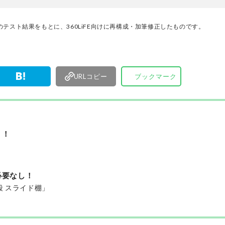
けた「本当に良いもの」と「お役立ち情報」を厳
なたにお届け。編集長・高橋咲彩を中心に、11名
テスト結果をもとに、360LiFE向けに再構成・加筆修正したものです。
編集体制で日々の検証・記事制作を行っています
URLコピー
ブックマーク
う！
必要なし！
段 スライド棚」