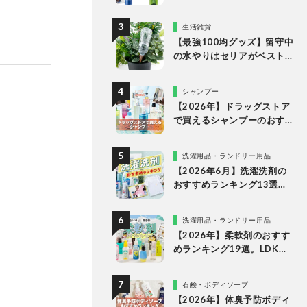
キング。LDKがドラッグス
トアなどで買える人気商品
生活雑貨
をプロと比較
【最強100均グッズ】留守中
の水やりはセリアがベスト
な理由
シャンプー
【2026年】ドラッグストア
で買えるシャンプーのおす
すめランキング15選。LDK
が市販の人気商品をプロと
洗濯用品・ランドリー用品
比較
【2026年6月】洗濯洗剤の
おすすめランキング13選。
LDKが液体・ジェルボー
ル・粉末の人気商品を比較
洗濯用品・ランドリー用品
検証
【2026年】柔軟剤のおすす
めランキング19選。LDKが
無香料、香りつきの人気商
品を徹底比較
石鹸・ボディソープ
【2026年】体臭予防ボディ