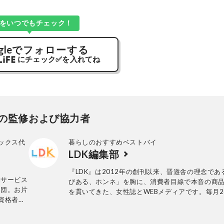
Kをいつでもチェック！
gle
でフォローする
にチェック
✅
を入れてね
の監修および協力者
ックス代
暮らしのおすすめベストバイ
LDK編集部
『LDK』は2012年の創刊以来、晋遊舎の理念であ
納サービス
びある、ホンネ」を胸に、消費者目線で本音の商
集団。お片
を貫いてきた、女性誌とWEBメディアです。毎月2
資格者。
行の雑誌とWebサイトで、掃除用品から収納イン
理収納サ
ア、食品まで、あらゆるジャンルの商品を徹底的
編集部と専門家、そして社内検証機関が実際に使