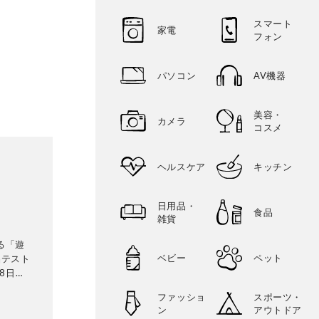
スマート
家電
フォン
パソコン
AV機器
美容・
カメラ
コスメ
ヘルスケア
キッチン
日用品・
食品
雑貨
る「遊
ベビー
ペット
品テスト
8日発
テリ
ファッショ
スポーツ・
に検証。
ン
アウトドア
って見つ