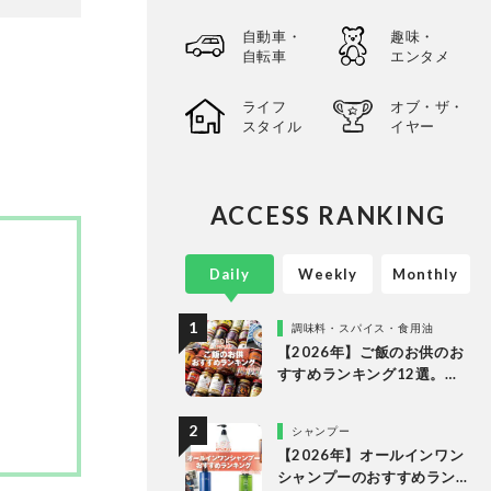
選してあ
自動車・
趣味・
以上の
自転車
エンタメ
。
ライフ
オブ・ザ・
スタイル
イヤー
ACCESS RANKING
Daily
Weekly
Monthly
調味料・スパイス・食用油
【2026年】ご飯のお供のお
すすめランキング12選。
LDKが食べるラー油など市
販の人気商品をプロと徹底
シャンプー
比較
【2026年】オールインワン
シャンプーのおすすめラン