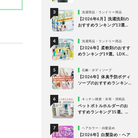
な理由
洗濯用品・ランドリー用品
【2026年6月】洗濯洗剤の
おすすめランキング13選。
LDKが液体・ジェルボー
ル・粉末の人気商品を比較
洗濯用品・ランドリー用品
検証
【2026年】柔軟剤のおすす
めランキング19選。LDKが
無香料、香りつきの人気商
品を徹底比較
石鹸・ボディソープ
【2026年】体臭予防ボディ
ソープのおすすめランキン
グ14選。LDKが女性向けの
人気商品を比較
キッチン雑貨・水筒・消耗品
ペットボトルホルダーのお
すすめランキング15選。
LDKが保冷力長持ちの人気
製品を比較
ヘアカラー・白髪染め
【2026年】白髪染め・ヘア