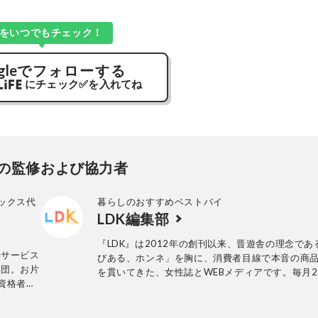
Kをいつでもチェック！
gle
でフォローする
にチェック
✅
を入れてね
の監修および協力者
ックス代
暮らしのおすすめベストバイ
LDK編集部
『LDK』は2012年の創刊以来、晋遊舎の理念であ
納サービス
びある、ホンネ」を胸に、消費者目線で本音の商
集団。お片
を貫いてきた、女性誌とWEBメディアです。毎月2
資格者。
行の雑誌とWebサイトで、掃除用品から収納イン
理収納サ
ア、食品まで、あらゆるジャンルの商品を徹底的
編集部と専門家、そして社内検証機関が実際に使