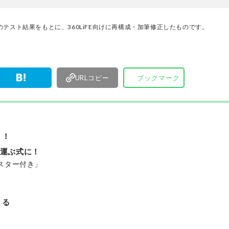
けた「本当に良いもの」と「お役立ち情報」を厳
なたにお届け。編集長・高橋咲彩を中心に、11名
テスト結果をもとに、360LiFE向けに再構成・加筆修正したものです。
編集体制で日々の検証・記事制作を行っています
URLコピー
ブックマーク
う！
て運ぶ式に！
スター付き」
きる