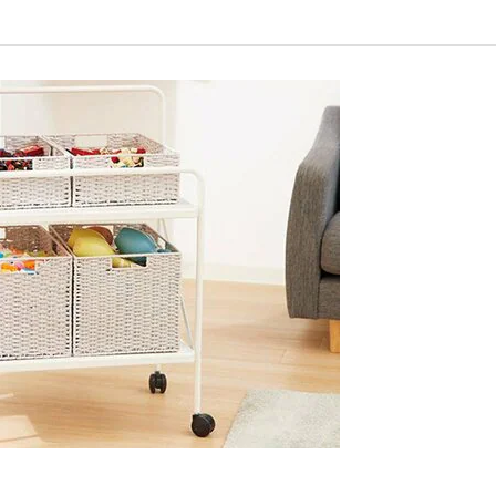
イケア
イェルローサ ソファサイドテーブル
キャスター付き
最安価格:
10,800
〜
¥