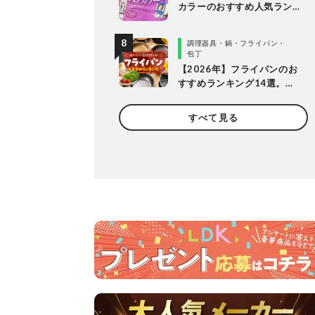
カラーのおすすめ人気ラン
キング20選。LDKがプロと
市販製品を明るめ・暗め別
調理器具・鍋・フライパン・
に比較
包丁
【2026年】フライパンのお
すすめランキング14選。
LDKとプロが長持ちする製
品を探して徹底比較
すべて見る