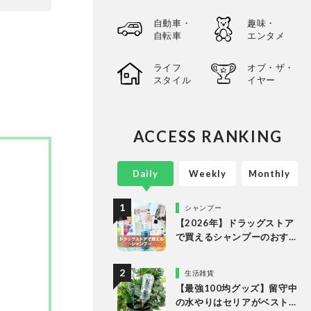
選してあ
自動車・
趣味・
以上の
自転車
エンタメ
。
ライフ
オブ・ザ・
スタイル
イヤー
ACCESS RANKING
Daily
Weekly
Monthly
シャンプー
【2026年】ドラッグストア
で買えるシャンプーのおす
すめランキング15選。LDK
が市販の人気商品をプロと
生活雑貨
比較
【最強100均グッズ】留守中
の水やりはセリアがベスト