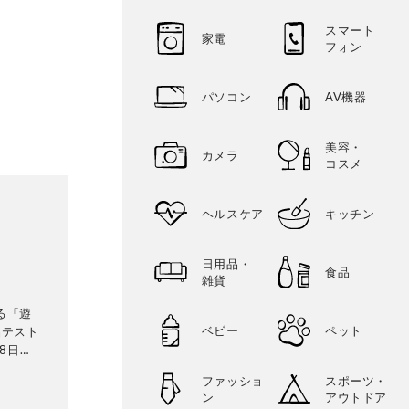
スマート
家電
フォン
パソコン
AV機器
美容・
カメラ
コスメ
ヘルスケア
キッチン
日用品・
食品
雑貨
る「遊
ベビー
ペット
品テスト
8日発
テリ
ファッショ
スポーツ・
に検証。
ン
アウトドア
って見つ