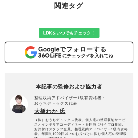
関連タグ
LDKをいつでもチェック！
Google
でフォローする
にチェック
✅
を入れてね
本記事の監修および協力者
整理収納アドバイザー1級有資格者・
おうちデトックス代表
大橋わか 氏
（株）おうちデトックス代表。個人宅の整理収納サービ
スとインテリアコーディネートを同時に行うプロ集団。
お片付けスタッフ全員、整理収納アドバイザー1級有資格
者。年間約1000回以上のお片づけに悩む個人宅の整理収
納サービス実績あり。