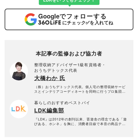
Google
でフォローする
にチェック
✅
を入れてね
本記事の監修および協力者
整理収納アドバイザー1級有資格者・
おうちデトックス代表
大橋わか 氏
（株）おうちデトックス代表。個人宅の整理収納サービ
スとインテリアコーディネートを同時に行うプロ集団。
お片付けスタッフ全員、整理収納アドバイザー1級有資格
者。年間約1000回以上のお片づけに悩む個人宅の整理収
暮らしのおすすめベストバイ
納サービス実績あり。
LDK編集部
『LDK』は2012年の創刊以来、晋遊舎の理念である「遊
びある、ホンネ」を胸に、消費者目線で本音の商品テス
トを貫いてきた、女性誌とWEBメディアです。毎月28日
発行の雑誌とWebサイトで、掃除用品から収納インテリ
ア、食品まで、あらゆるジャンルの商品を徹底的に検