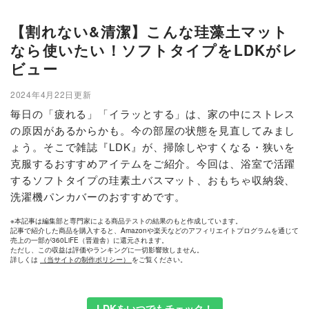
【割れない&清潔】こんな珪藻土マット
なら使いたい！ソフトタイプをLDKがレ
ビュー
2024年4月22日更新
毎日の「疲れる」「イラッとする」は、家の中にストレス
の原因があるからかも。今の部屋の状態を見直してみまし
ょう。そこで雑誌『LDK』が、掃除しやすくなる・狭いを
克服するおすすめアイテムをご紹介。今回は、浴室で活躍
するソフトタイプの珪素土バスマット、おもちゃ収納袋、
洗濯機パンカバーのおすすめです。
※本記事は編集部と専門家による商品テストの結果のもと作成しています。
記事で紹介した商品を購入すると、Amazonや楽天などのアフィリエイトプログラムを通じて
売上の一部が360LiFE（晋遊舎）に還元されます。
ただし、この収益は評価やランキングに一切影響致しません。
詳しくは
（当サイトの制作ポリシー）
をご覧ください。
LDKをいつでもチェック！