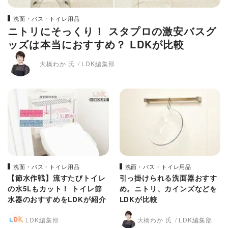
洗面・バス・トイレ用品
ニトリにそっくり！ スタプロの激安バスグ
ッズは本当におすすめ？ LDKが比較
大橋わか 氏
LDK編集部
洗面・バス・トイレ用品
洗面・バス・トイレ用品
【節水作戦】流すたびトイレ
引っ掛けられる洗面器おすす
の水5Lもカット！ トイレ節
め。ニトリ、カインズなどを
水器のおすすめをLDKが紹介
LDKが比較
LDK編集部
大橋わか 氏
LDK編集部