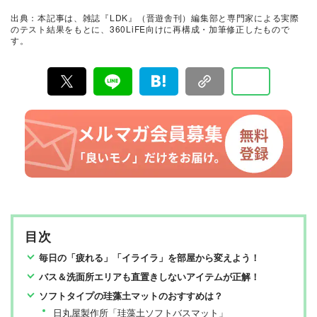
証。編集部と専門家、そして社内検証機関が実際に使っ
出典：本記事は、雑誌『LDK』（晋遊舎刊）編集部と専門家による実際
て見つけた「本当に良いもの」と「お役立ち情報」を厳
のテスト結果をもとに、360LiFE向けに再構成・加筆修正したもので
選してあなたにお届け。編集長・高橋咲彩を中心に、11
す。
名以上の編集体制で日々の検証・記事制作を行っていま
す。
目次
毎日の「疲れる」「イライラ」を部屋から変えよう！
バス＆洗面所エリアも直置きしないアイテムが正解！
ソフトタイプの珪藻土マットのおすすめは？
日丸屋製作所「珪藻土ソフトバスマット」