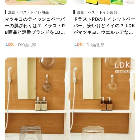
洗面・バス・トイレ用品
洗面・バス・トイレ用品
マツキヨのティッシュペーパ
ドラストPBのトイレットペー
ーの肌ざわりは？ ドラストP
パー、安いけどイイの？ LDK
B商品と定番ブランドをLDK
がマツキヨ、ウエルシアなど
がガチ比較
を定番商品と徹底比較
LDK編集部
LDK編集部