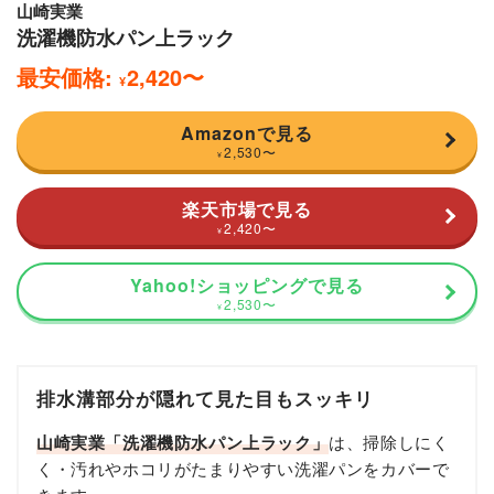
山崎実業
洗濯機防水パン上ラック
最安価格:
2,420
〜
¥
Amazonで見る
2,530
〜
¥
楽天市場で見る
2,420
〜
¥
Yahoo!ショッピングで見る
2,530
〜
¥
排水溝部分が隠れて見た目もスッキリ
山崎実業「洗濯機防水
パン上ラック
」
は、掃除しにく
く・汚れやホコリがたまりやすい洗濯パンをカバーで