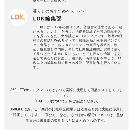
暮らしのおすすめベストバイ
LDK編集部
『LDK』は2012年の創刊以来、晋遊舎の理念である「遊
びある、ホンネ」を胸に、消費者目線で本音の商品テス
トを貫いてきた、女性誌とWEBメディアです。毎月28日
発行の雑誌とWebサイトで、掃除用品から収納インテリ
ア、食品まで、あらゆるジャンルの商品を徹底的に検
証。編集部と専門家、そして社内検証機関が実際に使っ
て見つけた「本当に良いもの」と「お役立ち情報」を厳
選してあなたにお届け。編集長・高橋咲彩を中心に、11
名以上の編集体制で日々の検証・記事制作を行っていま
す。
360LiFE(サンロクマル)ではすべて実際に使用して商品テストしていま
す。
「
LAB.360について
」をご確認ください。
360LiFEにおける「商品の比較検証結果」は監修者と共に実際に使用し
て評価しています。「選び方」など、そのほかの部分については、監修
者または編集部の知見をもとにまとめたものです。