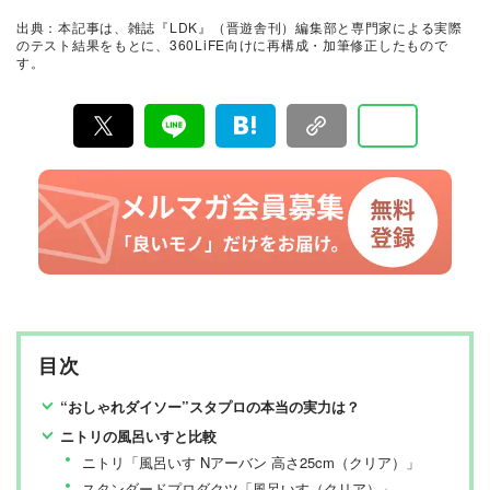
証。編集部と専門家、そして社内検証機関が実際に使っ
出典：本記事は、雑誌『LDK』（晋遊舎刊）編集部と専門家による実際
て見つけた「本当に良いもの」と「お役立ち情報」を厳
のテスト結果をもとに、360LiFE向けに再構成・加筆修正したもので
選してあなたにお届け。編集長・高橋咲彩を中心に、11
す。
名以上の編集体制で日々の検証・記事制作を行っていま
す。
目次
“おしゃれダイソー”スタプロの本当の実力は？
ニトリの風呂いすと比較
ニトリ「風呂いす Nアーバン 高さ25cm（クリア）」
スタンダードプロダクツ「風呂いす（クリア）」