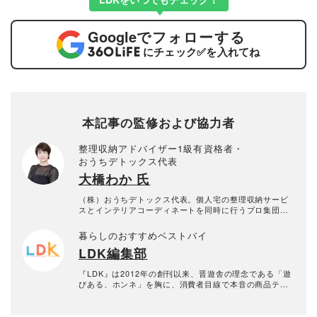
Google
でフォローする
にチェック
✅
を入れてね
本記事の監修および協力者
整理収納アドバイザー1級有資格者・
おうちデトックス代表
大橋わか 氏
（株）おうちデトックス代表。個人宅の整理収納サービ
スとインテリアコーディネートを同時に行うプロ集団。
お片付けスタッフ全員、整理収納アドバイザー1級有資格
者。年間約1000回以上のお片づけに悩む個人宅の整理収
暮らしのおすすめベストバイ
納サービス実績あり。
LDK編集部
『LDK』は2012年の創刊以来、晋遊舎の理念である「遊
びある、ホンネ」を胸に、消費者目線で本音の商品テス
トを貫いてきた、女性誌とWEBメディアです。毎月28日
発行の雑誌とWebサイトで、掃除用品から収納インテリ
ア、食品まで、あらゆるジャンルの商品を徹底的に検