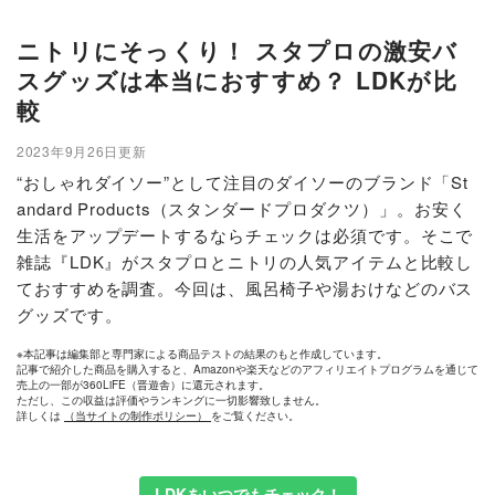
ニトリにそっくり！ スタプロの激安バ
スグッズは本当におすすめ？ LDKが比
較
2023年9月26日更新
“おしゃれダイソー”として注目のダイソーのブランド「St
andard Products（スタンダードプロダクツ）」。お安く
生活をアップデートするならチェックは必須です。そこで
雑誌『LDK』がスタプロとニトリの人気アイテムと比較し
ておすすめを調査。今回は、風呂椅子や湯おけなどのバス
グッズです。
※本記事は編集部と専門家による商品テストの結果のもと作成しています。
記事で紹介した商品を購入すると、Amazonや楽天などのアフィリエイトプログラムを通じて
売上の一部が360LiFE（晋遊舎）に還元されます。
ただし、この収益は評価やランキングに一切影響致しません。
詳しくは
（当サイトの制作ポリシー）
をご覧ください。
LDKをいつでもチェック！