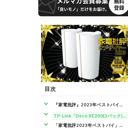
目次
『家電批評』2023年ベストバイを発
TP-Link「Deco XE200(2パック)」
「家電批評2023年ベストバイ」に