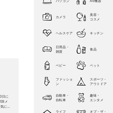
パソコン
AV機器
美容・
カメラ
コスメ
ヘルスケア
キッチン
日用品・
食品
雑貨
ベビー
ペット
ファッショ
スポーツ・
ン
アウトドア
自動車・
趣味・
3日に
自転車
エンタメ
EBメ
が気にな
証機関と
ライフ
オブ・ザ・