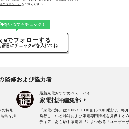
制作ポリシー）
をご覧ください。
評をいつでもチェック！
gle
でフォローする
にチェック
✅
を入れてね
の監修および協力者
最新家電おすすめベストバイ
家電批評編集部
評の特別
『家電批評』は2009年11月創刊の月刊誌で、毎月
と編集を担
発行している雑誌および家電専門情報を提供するW
ディア。あらゆる家電製品にまつわる「ユーザー
っていること」を深く掘り下げ、専門家や自社検