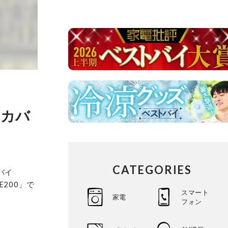
をカバ
CATEGORIES
バイ
E200」で
スマート
家電
フォン