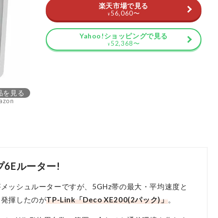
楽天市場で見る
56,060
〜
¥
Yahoo!ショッピングで見る
52,368
〜
¥
品を見る
azon
6Eルーター!
メッシュルーターですが、5GHz帯の最大・平均速度と
も発揮したのが
TP-Link「Deco XE200(2パック)」
。