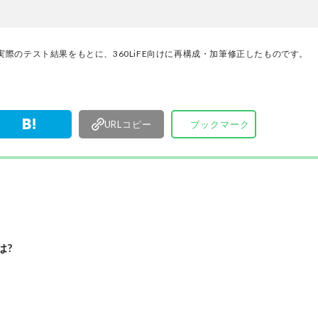
協力して徹底的にテスト・評価する。高額なテレ
百円の乾電池まで、編集部と専門家、そして社内
が実機テストを行い、価格やブランドに惑わされ
く製品の本質的な性能を見極め、その良し悪しを
際のテスト結果をもとに、360LiFE向けに再構成・加筆修正したものです。
ま、雑誌およびWEBコンテンツとして発信。編集
部淳平を中心に、11名以上の編集体制で日々の検
事制作を行っています。
URLコピー
ブックマーク
は?