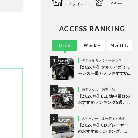
スタイル
イヤー
ビから数
検証機関
ることな
ありのま
ACCESS RANKING
長・阿
証・記
Daily
Weekly
Monthly
デジタルカメラ・一眼レフ
【2026年】フルサイズミラ
ーレス一眼カメラおすすめ
ランキング。最強３機種の
使い勝手や画質を徹底比較
防犯グッズ・防災用品
【2026年】LED懐中電灯の
おすすめランキング6選。防
災に役立つ乾電池式を徹底
比較
スピーカー・オーディオ機器
【2026年】CDプレーヤー
のおすすめランキング。
Bluetooth対応・スピーカ