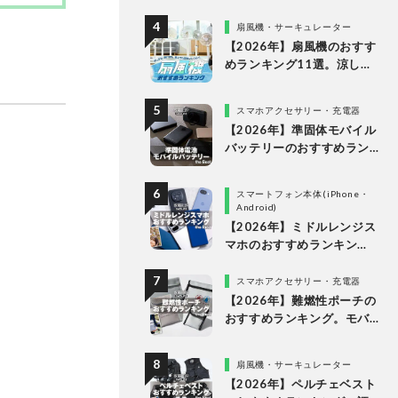
ー内蔵の高音質モデルを徹
扇風機・サーキュレーター
底検証
【2026年】扇風機のおすす
めランキング11選。涼しい
＆静かでDCモーターの人気
製品を徹底比較
スマホアクセサリー・充電器
【2026年】準固体モバイル
バッテリーのおすすめラン
キング6選。安全で発火リス
クが低い製品を比較
スマートフォン本体(iPhone・
Android)
【2026年】ミドルレンジス
マホのおすすめランキン
グ。10万円以下の人気製品
を比較
スマホアクセサリー・充電器
【2026年】難燃性ポーチの
おすすめランキング。モバ
イルバッテリーなどのガジ
ェット収納アイテムを比較
扇風機・サーキュレーター
【2026年】ペルチェベスト