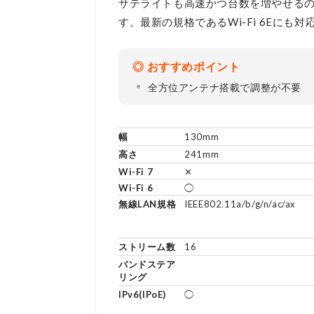
サテライトも高速かつ台数を増やせるの
す。最新の規格であるWi-Fi 6Eに
おすすめポイント
全方位アンテナ搭載で調整が不要
幅
130mm
高さ
241mm
Wi-Fi 7
✕
Wi-Fi 6
◯
無線LAN規格
IEEE802.11a/b/g/n/ac/ax
ストリーム数
16
バンドステア
リング
IPv6(IPoE)
◯