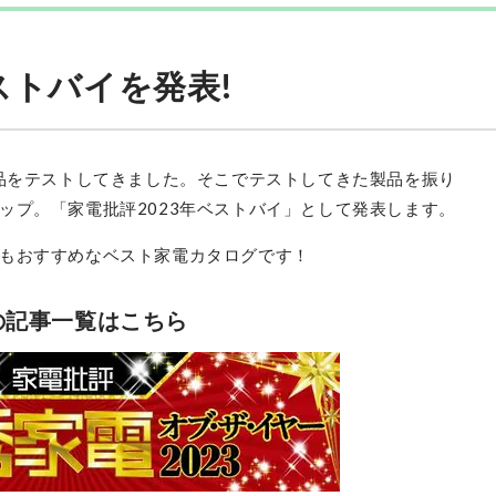
ストバイを発表!
製品をテストしてきました。そこでテストしてきた製品を振り
ップ。「家電批評2023年ベストバイ」として発表します。
もおすすめなベスト家電カタログです！
の記事一覧はこちら
TP-Link
Deco XE200(2パック)
最安価格:
49,700
〜
¥