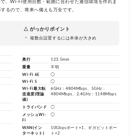
で、Wi-Fi使用台数・範囲に合わせた通信環境を作れま
も対応するので、将来へ備えも万全です。
がっかりポイント
複数台設置するには本体が大きめ
奥行
123.5mm
重量
不明
Wi-Fi 6E
◯
Wi-Fi 5
◯
Wi-Fi最大転
6GHz：4804Mbps、5GHz：
送速度(理論
4804Mbps、2.4GHz：1148Mbps
値)
トライバンド
◯
メッシュWi-
◯
Fi
WAN(イン
10Gbpsポート×1、ギガビットポー
ターネット)
ト×2