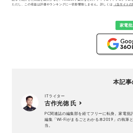
ただし、この収益は評価やランキングに一切影響致しません。詳しくは
（当サイトの
家電批
Goo
本記事
ITライター
古作光徳 氏
PC関連誌の編集部を経てフリーに転身。家電批
編集「Wi-Fiがまるごとわかる本2019」の執筆
当。