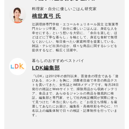
料理家・自分に優しいごはん研究家
桃世真弓 氏
辻調理師専門学校・エコールキュリネール国立 辻製菓専
門カレッジ卒業。「自分に優しいごはんは、身近な人を
幸せにする」という想いを大切に、「余白を楽しむ、ほ
どほどに丁寧な暮らし」を軸として、身近な食材で無理
なくおいしい、毎日食べたい家庭料理を提案している。
雑誌・テレビ出演のほか、様々な商品に関するレシピを
提供するなど、幅広く活躍中。
暮らしのおすすめベストバイ
LDK編集部
『LDK』は2012年の創刊以来、晋遊舎の理念である「遊
びある、ホンネ」を胸に、消費者目線で本音の商品テス
トを貫いてきた、女性誌とWEBメディアです。毎月28日
発行の雑誌とWebサイトで、掃除用品から収納インテリ
ア、食品まで、あらゆるジャンルの商品を徹底的に検
証。編集部と専門家、そして社内検証機関が実際に使っ
て見つけた「本当に良いもの」と「お役立ち情報」を厳
選してあなたにお届け。編集長・高橋咲彩を中心に、11
名以上の編集体制で日々の検証・記事制作を行っていま
す。