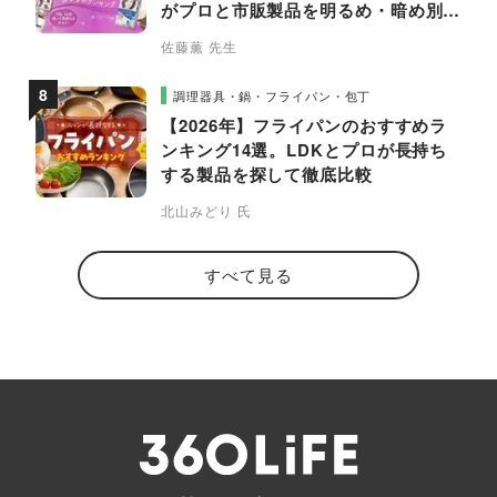
がプロと市販製品を明るめ・暗め別に
比較
佐藤薫 先生
調理器具・鍋・フライパン・包丁
【2026年】フライパンのおすすめラ
ンキング14選。LDKとプロが長持ち
する製品を探して徹底比較
北山みどり 氏
すべて見る