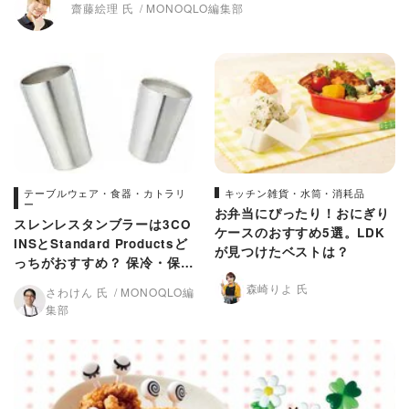
齋藤絵理 氏
MONOQLO編集部
テーブルウェア・食器・カトラリ
キッチン雑貨・水筒・消耗品
ー
お弁当にぴったり！おにぎり
スレンレスタンブラーは3CO
ケースのおすすめ5選。LDK
INSとStandard Productsど
が見つけたベストは？
っちがおすすめ？ 保冷・保温
力を比較
森崎りよ 氏
さわけん 氏
MONOQLO編
集部