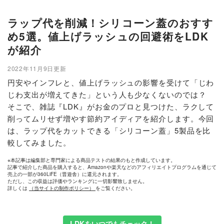
ラップ代を削減！シリコーン蓋のおすす
め5選。値上げラッシュの回避術をLDK
が紹介
2022年11月9日更新
円安やインフレと、値上げラッシュの影響を受けて「じわ
じわ支出が増えてきた」という人も少なくないのでは？
そこで、雑誌『LDK』がお金のプロと見つけた、ラクして
削ってムリせず増やす節約アイディアを紹介します。今回
は、ラップ代をカットできる「シリコーン蓋」5製品を比
較してみました。
※本記事は編集部と専門家による商品テストの結果のもと作成しています。
記事で紹介した商品を購入すると、Amazonや楽天などのアフィリエイトプログラムを通じて
売上の一部が360LiFE（晋遊舎）に還元されます。
ただし、この収益は評価やランキングに一切影響致しません。
詳しくは
（当サイトの制作ポリシー）
をご覧ください。
LDKをいつでもチェック！