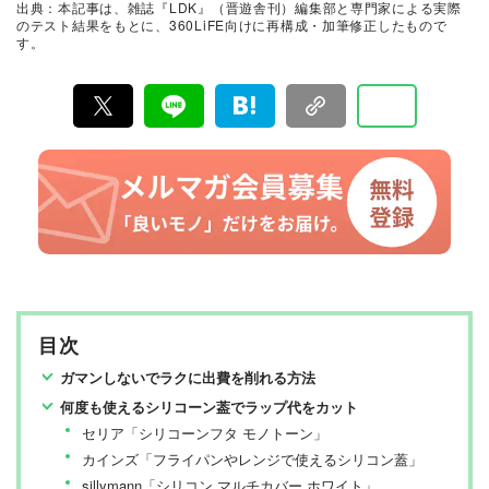
出典：本記事は、雑誌『LDK』（晋遊舎刊）編集部と専門家による実際
て見つけた「本当に良いもの」と「お役立ち情報」を厳
のテスト結果をもとに、360LiFE向けに再構成・加筆修正したもので
選してあなたにお届け。編集長・高橋咲彩を中心に、11
す。
名以上の編集体制で日々の検証・記事制作を行っていま
す。
目次
ガマンしないでラクに出費を削れる方法
何度も使えるシリコーン葢でラップ代をカット
セリア「シリコーンフタ モノトーン」
カインズ「フライパンやレンジで使えるシリコン蓋」
sillymann「シリコン マルチカバー ホワイト」