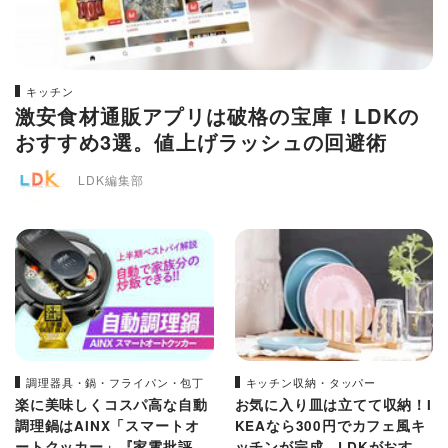
キッチン
激安食材通販アプリは破格の宝庫！LDKの
おすすめ3選。値上げラッシュの回避術
LDK編集部
調理器具・鍋・フライパン・包丁
キッチン収納・タッパー
楽に美味しくコスパ高な自動
お気に入り皿は立てて収納！I
調理鍋はAINX「スマートオ
KEAなら300円でカフェ風キ
ートクッカー」『家電批評』
ッチンが完成。LDKがおすす