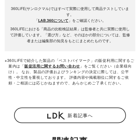
360LiFE(サンロクマル)ではすべて実際に使用して商品テストしていま
す。
「
LAB.360について
」をご確認ください。
360LiFEにおける「商品の比較検証結果」は監修者と共に実際に使用し
て評価しています。「選び方」など、そのほかの部分については、監修
者または編集部の知見をもとにまとめたものです。
※360LiFEで紹介した製品の「ベストバイマーク」の販促利用に関するご
案内は「
販促活用に関するお問い合わせ
」をご覧ください（企業様向
け）。 なお、製品の評価およびランキングの決定に際しては、公平
性・中立性を重視しております。 評価内容や掲載順位に関するご依
頼・ご相談には応じかねますので、あらかじめご了承ください。
新着記事へ