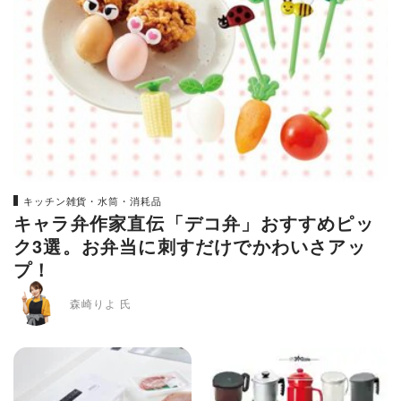
キッチン雑貨・水筒・消耗品
キャラ弁作家直伝「デコ弁」おすすめピッ
ク3選。お弁当に刺すだけでかわいさアッ
プ！
森崎りよ 氏