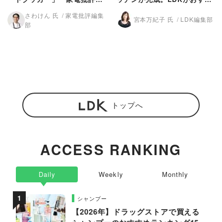
2022上半期ベストバイ
め
さわけん 氏
家電批評編集
宮本万紀子 氏
LDK編集部
部
トップへ
ACCESS RANKING
Daily
Weekly
Monthly
シャンプー
【2026年】ドラッグストアで買える