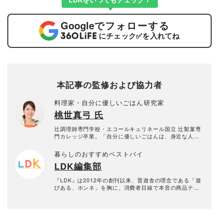
Google
でフォローする
にチェック
✅
を入れてね
本記事の監修および協力者
料理家・自分に優しいごはん研究家
桃世真弓 氏
辻調理師専門学校・エコールキュリネール国立 辻製菓専
門カレッジ卒業。「自分に優しいごはんは、身近な人を
幸せにする」という想いを大切に、「余白を楽しむ、ほ
どほどに丁寧な暮らし」を軸として、身近な食材で無理
暮らしのおすすめベストバイ
なくおいしい、毎日食べたい家庭料理を提案している。
LDK編集部
雑誌・テレビ出演のほか、様々な商品に関するレシピを
提供するなど、幅広く活躍中。
『LDK』は2012年の創刊以来、晋遊舎の理念である「遊
びある、ホンネ」を胸に、消費者目線で本音の商品テス
トを貫いてきた、女性誌とWEBメディアです。毎月28日
発行の雑誌とWebサイトで、掃除用品から収納インテリ
ア、食品まで、あらゆるジャンルの商品を徹底的に検
証。編集部と専門家、そして社内検証機関が実際に使っ