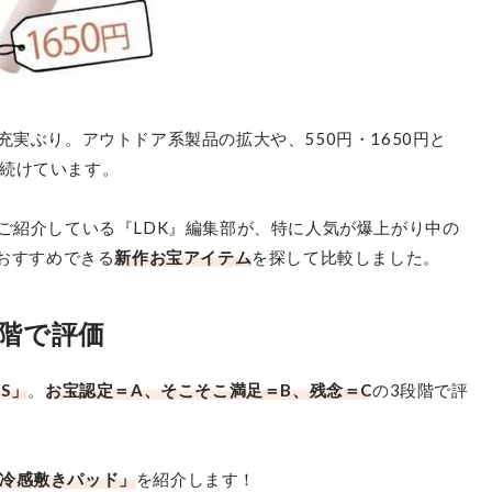
充実ぶり。アウトドア系製品の拡大や、550円・1650円と
続けています。
をご紹介している『LDK』編集部が、特に人気が爆上がり中の
イおすすめできる
新作お宝アイテム
を探して比較しました。
段階で評価
S」
。
お宝認定＝A、そこそこ満足＝B、残念＝C
の3段階で評
冷感敷きパッド」
を紹介します！