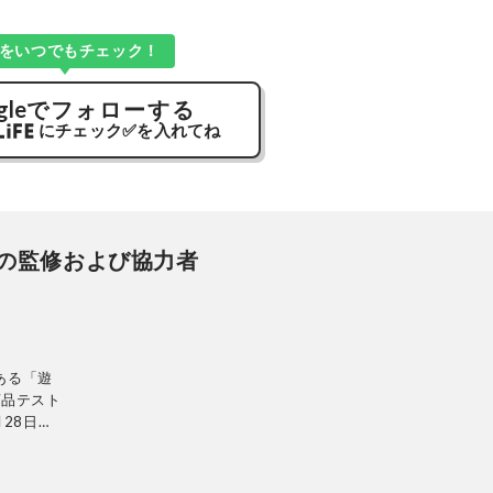
Kをいつでもチェック！
gle
でフォローする
にチェック
✅
を入れてね
の監修および協力者
ある「遊
商品テスト
28日発
ンテリ
的に検証。
使って見つ