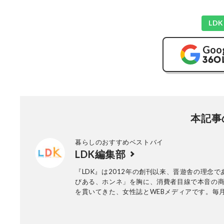
LD
Goo
本記事
暮らしのおすすめベストバイ
LDK編集部
『LDK』は2012年の創刊以来、晋遊舎の理念で
びある、ホンネ」を胸に、消費者目線で本音の
を貫いてきた、女性誌とWEBメディアです。毎月
行の雑誌とWebサイトで、掃除用品から収納イ
ア、食品まで、あらゆるジャンルの商品を徹底
編集部と専門家、そして社内検証機関が実際に