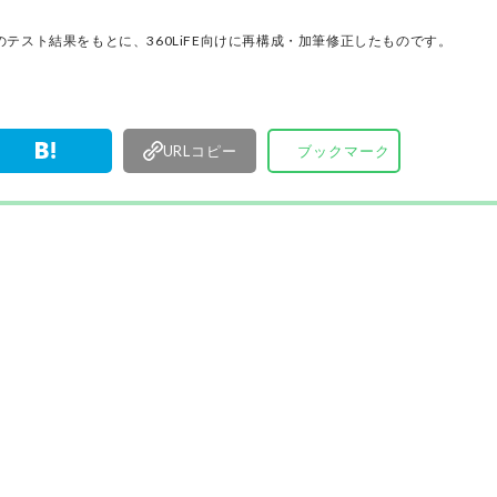
厳選してあ
名以上の
テスト結果をもとに、360LiFE向けに再構成・加筆修正したものです。
す。
URLコピー
ブックマーク