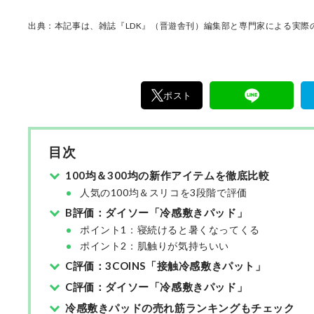
けた「本当に良いもの」と「お役立ち情報」を
なたにお届け。編集長・高橋咲彩を中心に、11
出典：本記事は、雑誌『LDK』（晋遊舎刊）編集部と専門家による実際の
編集体制で日々の検証・記事制作を行っていま
ポスト
目次
100均＆300均の新作アイテムを徹底比較
人気の100均＆スリコを3段階で評価
B評価：ダイソー「冷感敷きパッド」
ポイント1：寝続けると暑くなってくる
ポイント2：肌触りが気持ちいい
C評価：3COINS「接触冷感敷きパット」
C評価：ダイソー「冷感敷きパッド」
冷感敷きパッドの売れ筋ランキングもチェック