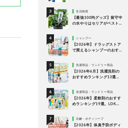
キング。LDKがドラッグス
トアなどで買える人気商品
生活雑貨
をプロと比較
【最強100均グッズ】留守中
の水やりはセリアがベスト
な理由
シャンプー
【2026年】ドラッグストア
で買えるシャンプーのおす
すめランキング15選。LDK
が市販の人気商品をプロと
洗濯用品・ランドリー用品
比較
【2026年6月】洗濯洗剤の
おすすめランキング13選。
LDKが液体・ジェルボー
ル・粉末の人気商品を比較
洗濯用品・ランドリー用品
検証
【2026年】柔軟剤のおすす
めランキング19選。LDKが
無香料、香りつきの人気商
品を徹底比較
石鹸・ボディソープ
【2026年】体臭予防ボディ