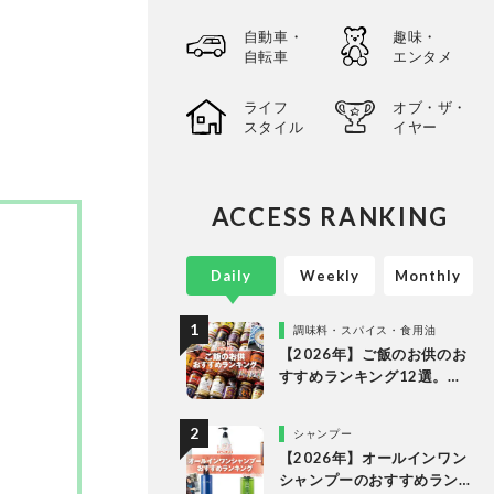
自動車・
趣味・
自転車
エンタメ
ライフ
オブ・ザ・
スタイル
イヤー
ACCESS RANKING
Daily
Weekly
Monthly
調味料・スパイス・食用油
【2026年】ご飯のお供のお
すすめランキング12選。
LDKが食べるラー油など市
販の人気商品をプロと徹底
シャンプー
比較
【2026年】オールインワン
シャンプーのおすすめラン