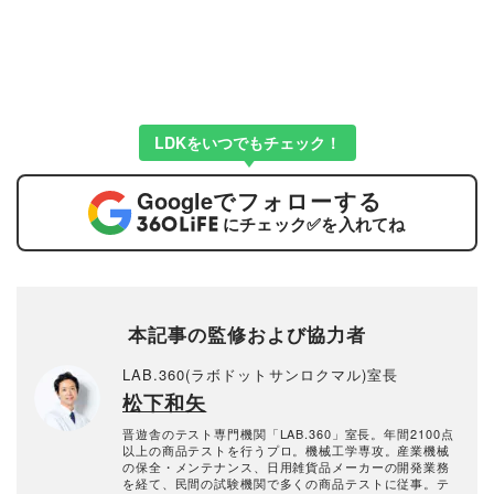
LDKをいつでもチェック！
Google
でフォローする
にチェック
✅
を入れてね
本記事の監修および協力者
LAB.360(ラボドットサンロクマル)室長
松下和矢
晋遊舎のテスト専門機関「LAB.360」室長。年間2100点
以上の商品テストを行うプロ。機械工学専攻。産業機械
の保全・メンテナンス、日用雑貨品メーカーの開発業務
を経て、民間の試験機関で多くの商品テストに従事。テ