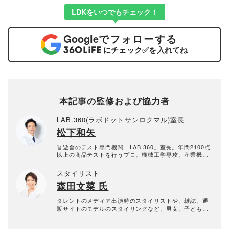
LDKをいつでもチェック！
Google
でフォローする
にチェック
✅
を入れてね
本記事の監修および協力者
LAB.360(ラボドットサンロクマル)室長
松下和矢
晋遊舎のテスト専門機関「LAB.360」室長。年間2100点
以上の商品テストを行うプロ。機械工学専攻。産業機械
の保全・メンテナンス、日用雑貨品メーカーの開発業務
を経て、民間の試験機関で多くの商品テストに従事。テ
スタイリスト
スト方法の立案から試験デザイン、試験装置の製作、テ
森田文菜 氏
スト実施まで一貫した商品テストを手がける。日用雑貨
品や家電製品が専門。テスト方法の妥当性を担保しつ
つ、誰が見ても一目で結果が分かるビジュアル性を伴う
タレントのメディア出演時のスタイリストや、雑誌、通
手法を心がけている。趣味はプラモデル作り。
販サイトのモデルのスタイリングなど、男女、子ども問
わず幅広く活動中。WEBメディアなどへのファッション
コラムを中心としたライターや、雑誌をはじめテレビ番