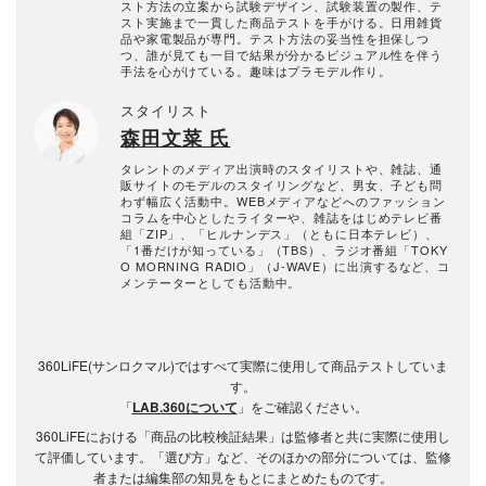
スト方法の立案から試験デザイン、試験装置の製作、テ
スト実施まで一貫した商品テストを手がける。日用雑貨
品や家電製品が専門。テスト方法の妥当性を担保しつ
つ、誰が見ても一目で結果が分かるビジュアル性を伴う
手法を心がけている。趣味はプラモデル作り。
スタイリスト
森田文菜 氏
タレントのメディア出演時のスタイリストや、雑誌、通
販サイトのモデルのスタイリングなど、男女、子ども問
わず幅広く活動中。WEBメディアなどへのファッション
コラムを中心としたライターや、雑誌をはじめテレビ番
組「ZIP」、「ヒルナンデス」（ともに日本テレビ）、
「1番だけが知っている」（TBS）、ラジオ番組「TOKY
O MORNING RADIO」（J-WAVE）に出演するなど、コ
メンテーターとしても活動中。
360LiFE(サンロクマル)ではすべて実際に使用して商品テストしていま
す。
「
LAB.360について
」をご確認ください。
360LiFEにおける「商品の比較検証結果」は監修者と共に実際に使用し
て評価しています。「選び方」など、そのほかの部分については、監修
者または編集部の知見をもとにまとめたものです。