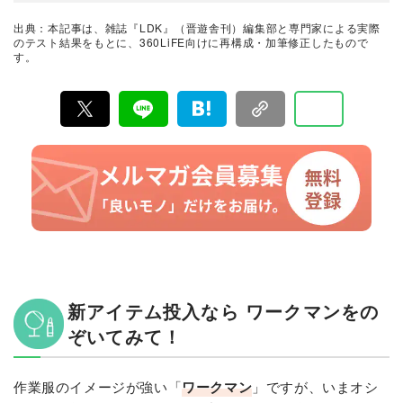
組「ZIP」、「ヒルナンデス」（ともに日本テレビ）、
「1番だけが知っている」（TBS）、ラジオ番組「TOKY
出典：本記事は、雑誌『LDK』（晋遊舎刊）編集部と専門家による実際
O MORNING RADIO」（J-WAVE）に出演するなど、コ
のテスト結果をもとに、360LiFE向けに再構成・加筆修正したもので
メンテーターとしても活動中。
す。
新アイテム投入なら ワークマンをの
ぞいてみて！
作業服のイメージが強い「
ワークマン
」ですが、いまオシ