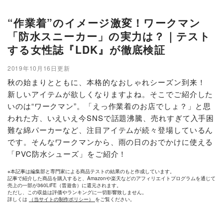
“作業着”のイメージ激変！ワークマン
「防水スニーカー」の実力は？｜テスト
する女性誌『LDK』が徹底検証
2019年10月16日更新
秋の始まりとともに、本格的なおしゃれシーズン到来！
新しいアイテムが欲しくなりますよね。そこでご紹介した
いのは“ワークマン”。「えっ作業着のお店でしょ？」と思
われた方、いえいえ今SNSで話題沸騰、売れすぎて入手困
難な綿パーカーなど、注目アイテムが続々登場しているん
です。そんなワークマンから、雨の日のおでかけに使える
「PVC防水シューズ」をご紹介！
※本記事は編集部と専門家による商品テストの結果のもと作成しています。
記事で紹介した商品を購入すると、Amazonや楽天などのアフィリエイトプログラムを通じて
売上の一部が360LiFE（晋遊舎）に還元されます。
ただし、この収益は評価やランキングに一切影響致しません。
詳しくは
（当サイトの制作ポリシー）
をご覧ください。