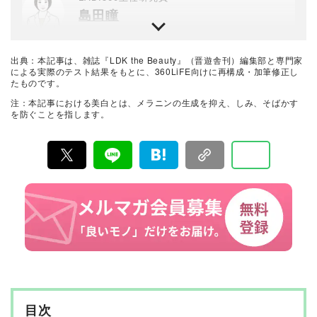
島田瞳
晋遊舎のテスト専門機関「LAB.360」主任研究員。年間3
000点以上の商品テストを行うプロ。民間の試験機関でス
キンケア・メイクアップ化粧品、家電製品など美容関連
出典：本記事は、雑誌『LDK the Beauty』（晋遊舎刊）編集部と専門家
の試験に約15年携わり、ヒト肌に関わる計測・評価を行
LDK the Beauty＋編集部
による実際のテスト結果をもとに、360LiFE向けに再構成・加筆修正し
う。メーカーや出版社からの依頼試験に従事し、ユニー
たものです。
松嶋千春
クなビジュアル性を伴う分かりやすい評価作成に努め、
業界の発展に寄与。消費者目線で実使用に則した手法・
注：本記事における美白とは、メラニンの生成を抑え、しみ、そばかす
評価を心がけている。
編集者・ライターを経て『MONOQLO』編集部を経験。
を防ぐことを指します。
『LDK the Beauty』では、女性の悩みに寄り添い、日常
を彩るアイテムをわかりやすくお届けしたいと思いま
す。とくに関心のある分野は、髪や頭皮のケアです。
美容とコスメのおすすめベストバイ
LDK the Beauty編集部
『LDK the Beauty』は2015年8月19日に発刊、晋遊舎か
ら毎月22日に発行されている「世界でただ1つ、コスメを
本音で評価する雑誌」および、美容情報のおすすめメデ
ィアです。コスメやスキンケア製品を多角的に検証し、
その実力を忖度なしで評価しています。『LDK the Beau
ty』の展開は雑誌にとどまらず、Instagramなど様々なメ
ディアで情報を発信中。姉妹誌であるテストする女性誌
『LDK』と同様、メーカーに忖度する事なく、編集部と
専門家、そして社内検証機関が実際に使ってテストし
て、消費者におすすめな美容情報をお届け。約15名の編
集体制で日々の検証・記事制作を行っています。
目次