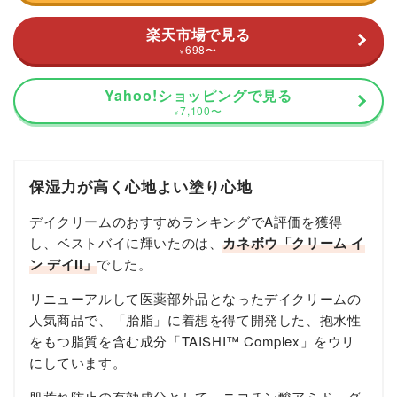
楽天市場で見る
698
〜
¥
Yahoo!ショッピングで見る
7,100
〜
¥
保湿力が高く心地よい塗り心地
デイクリームのおすすめランキングでA評価を獲得
し、ベストバイに輝いたのは、
カネボウ「クリーム イ
ン デイII」
でした。
リニューアルして医薬部外品となったデイクリームの
人気商品で、「胎脂」に着想を得て開発した、抱水性
をもつ脂質を含む成分「TAISHI™ Complex」をウリ
にしています。
肌荒れ防止の有効成分として、ニコチン酸アミド、グ