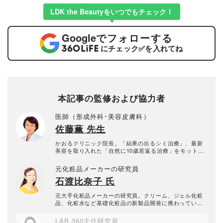
LDK the Beautyをいつでもチェック！
Google
でフォローする
にチェック
✅
を入れてね
本記事の監修および協力者
医師（形成外科･美容皮膚科）
佐藤薫 先生
かおるクリニック院長。「結果の出るシミ治療」、最新
美容を取り入れた「自然に10歳若返る治療」をモットー
に治療と研究を続けている。監修著書に『美容成分図
鑑』（新星出版社）
元化粧品メーカーの研究員
石渡比奈子 氏
元大手化粧品メーカーの研究員。クリーム、ジェル化粧
品、化粧水など基礎化粧品の新製品開発に携わってい
た。
LAB.360主任研究員