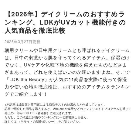
【2026年】デイクリームのおすすめラ
ンキング。LDKがUVカット機能付きの
人気商品を徹底比較
2026年3月27日更新
朝用クリームや日中用クリームとも呼ばれるデイクリーム
は、日中の刺激から肌を守ってくれるアイテム。保湿だけ
でなく、UVケアや化粧下地の機能を備えたものなどさま
ざまあって、どれを使えばいいのか迷いますよね。そこで
『LDK the Beauty』が人気の11商品を実際に使って保湿
力や使い心地を徹底検証。おすすめのアイテムをランキン
グでご紹介します！
※本記事は編集部と専門家による商品テストの結果のもと作成しています。
記事で紹介した商品を購入すると、Amazonや楽天などのアフィリエイトプログラムを通じて
売上の一部が360LiFE（晋遊舎）に還元されます。
ただし、この収益は評価やランキングに一切影響致しません。
詳しくは
（当サイトの制作ポリシー）
をご覧ください。