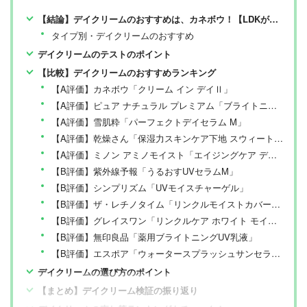
【結論】デイクリームのおすすめは、カネボウ！【LDKが検証】
タイプ別・デイクリームのおすすめ
デイクリームのテストのポイント
【比較】デイクリームのおすすめランキング
【A評価】カネボウ「クリーム イン デイⅡ」
【A評価】ピュア ナチュラル プレミアム「ブライトニング デイクリームUV」
【A評価】雪肌粋「パーフェクトデイセラム M」
【A評価】乾燥さん「保湿力スキンケア下地 スウィートピンク」
【A評価】ミノン アミノモイスト「エイジングケア デイクリームUV」
【B評価】紫外線予報「うるおすUVセラムM」
【B評価】シンプリズム「UVモイスチャーゲル」
【B評価】ザ・レチノタイム「リンクルモイストカバーデイクリーム」
【B評価】グレイスワン「リンクルケア ホワイト モイストジェルクリーム UV」
【B評価】無印良品「薬用ブライトニングUV乳液」
【B評価】エスポア「ウォータースプラッシュサンセラム」
デイクリームの選び方のポイント
【まとめ】デイクリーム検証の振り返り