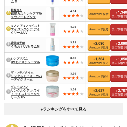
ム M
乾燥さん
4.04
1,340
¥
保湿力スキンケア下地
Amazonで探す
楽天市場で
スウィートピンク
ミノン アミノモイスト
4.03
エイジングケア デイ
Amazonで見る
楽天市場で
クリームUV
3.81
2,090
2,090
紫外線予報
¥
¥
うるおすUVセラムM
Amazonで見る
楽天市場で
3.66
1,564
1,850
シンプリズム
¥
¥
UVモイスチャーゲル
Amazonで見る
楽天市場で
ザ・レチノタイム
3.59
リンクルモイストカバ
Amazonで探す
楽天市場で
ーデイクリーム
グレイスワン
3.54
2,627
2,707
リンクルケア ホワイ
¥
¥
ト モイストジェルク
Amazonで見る
楽天市場で
リーム UV