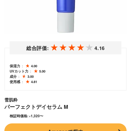
総合評価:
4.16
保湿力
4.00
UVカット力
5.00
成分
3.00
使用感
4.81
雪肌粋
パーフェクトデイセラム M
検証時価格:
1,320
〜
¥