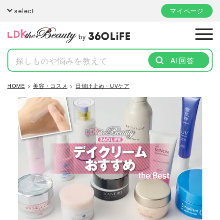
select
マイページ
by
AI回答
HOME
美容・コスメ
日焼け止め・UVケア