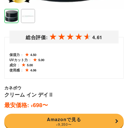
総合評価:
4.61
保湿力
4.50
UVカット力
5.00
成分
5.00
使用感
4.06
カネボウ
クリーム イン デイⅡ
最安価格:
698
〜
¥
Amazonで見る
9,350
〜
¥