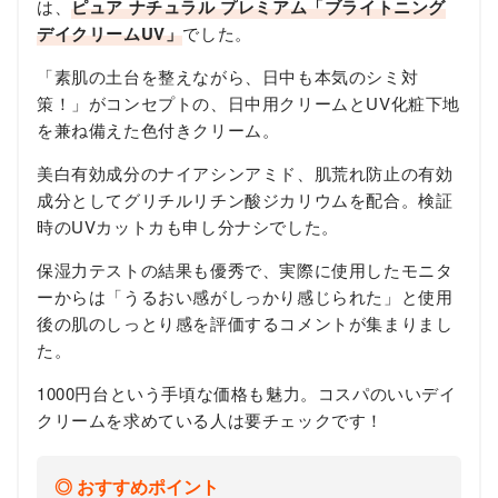
は、
ピュア ナチュラル プレミアム「ブライトニング
デイクリームUV」
でした。
「素肌の土台を整えながら、日中も本気のシミ対
策！」がコンセプトの、日中用クリームとUV化粧下地
を兼ね備えた色付きクリーム。
美白有効成分のナイアシンアミド、肌荒れ防止の有効
成分としてグリチルリチン酸ジカリウムを配合。検証
時のUVカットカも申し分ナシでした。
保湿力テストの結果も優秀で、実際に使用したモニタ
ーからは「うるおい感がしっかり感じられた」と使用
後の肌のしっとり感を評価するコメントが集まりまし
た。
1000円台という手頃な価格も魅力。コスパのいいデイ
クリームを求めている人は要チェックです！
おすすめポイント