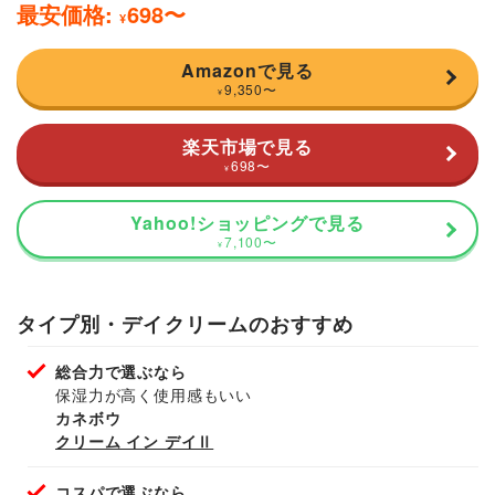
最安価格:
698
〜
¥
Amazonで見る
9,350
〜
¥
楽天市場で見る
698
〜
¥
Yahoo!ショッピングで見る
7,100
〜
¥
タイプ別・デイクリームのおすすめ
総合力で選ぶなら
保湿力が高く使用感もいい
カネボウ
クリーム イン デイⅡ
コスパで選ぶなら