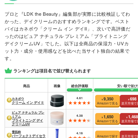
プロと『LDK the Beauty』編集部が実際に比較検証してわ
かった、デイクリームのおすすめランキングです。ベスト
バイはカネボウ「クリーム イン デイII」、次いで高評価だ
ったのはピュア ナチュラル プレミアム「ブライトニング
デイクリームUV」でした。以下は全商品の保湿力・UVカ
ット力・成分・使用感などを比べた当サイト独自の結果で
す。
ランキングは項目名で並び替えられます
商品
画像
総合評価順
安い順で並び
4.61
9,350
698
カネボウ
¥
¥
クリーム イン デイⅡ
Amazonで見る
楽天市場で
ピュア ナチュラル プレ
4.38
1,650
1,468
ミアム
¥
¥
ブライトニング デイ
Amazonで見る
楽天市場で
クリームUV
雪肌粋
4.16
パーフェクトデイセラ
Amazonで探す
楽天市場で