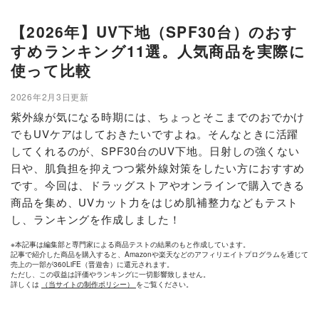
【2026年】UV下地（SPF30台）のおす
すめランキング11選。人気商品を実際に
使って比較
2026年2月3日更新
紫外線が気になる時期には、ちょっとそこまでのおでかけ
でもUVケアはしておきたいですよね。そんなときに活躍
してくれるのが、SPF30台のUV下地。日射しの強くない
日や、肌負担を抑えつつ紫外線対策をしたい方におすすめ
です。今回は、ドラッグストアやオンラインで購入できる
商品を集め、UVカット力をはじめ肌補整力などもテスト
し、ランキングを作成しました！
※本記事は編集部と専門家による商品テストの結果のもと作成しています。
記事で紹介した商品を購入すると、Amazonや楽天などのアフィリエイトプログラムを通じて
売上の一部が360LiFE（晋遊舎）に還元されます。
ただし、この収益は評価やランキングに一切影響致しません。
詳しくは
（当サイトの制作ポリシー）
をご覧ください。