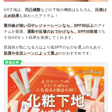
UV下地は、
凹凸補整
などの下地の機能はもちろん、
日焼け
止め効果
も加わったアイテム！
紫外線が強い日やレジャーシーンなら、SPF50以上
のアイ
テムが最適。
通勤や近場のおでかけなら、SPF30前後
でも
十分UVカット効果を発揮してくれます。
肌負担が気になる人はより低SPFのものを選ぶのもあり。
肌質や生活シーンによって選ぶ
のがおすすめです。
関連記事