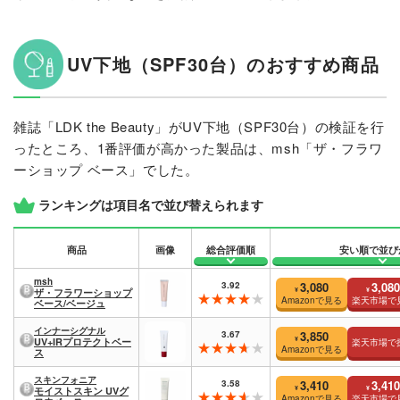
UV下地（SPF30台）のおすすめ商品
雑誌「LDK the Beauty」がUV下地（SPF30台）の検証を行
ったところ、1番評価が高かった製品は、msh「ザ・フラワ
ーショップ ベース」でした。
ランキングは項目名で並び替えられます
商品
画像
総合評価順
安い順で並び
msh
3.92
3,080
3,080
¥
¥
ザ・フラワーショップ
Amazonで見る
楽天市場で
ベース/ベージュ
インナーシグナル
3.67
3,850
¥
UV+IRプロテクトベー
楽天市場で
Amazonで見る
ス
スキンフォニア
3.58
3,410
3,410
¥
¥
モイストスキン UVグ
Amazonで見る
楽天市場で