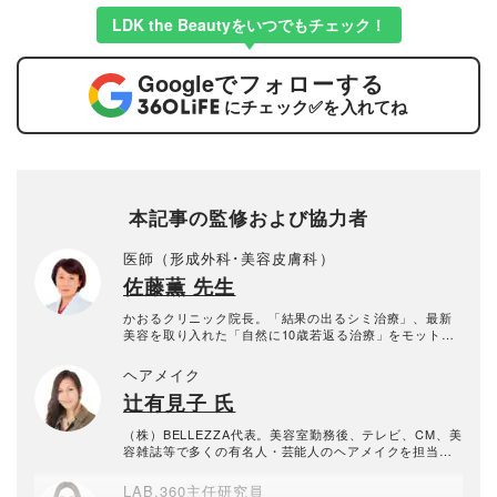
LDK the Beautyをいつでもチェック！
Google
でフォローする
にチェック
✅
を入れてね
本記事の監修および協力者
医師（形成外科･美容皮膚科）
佐藤薫 先生
かおるクリニック院長。「結果の出るシミ治療」、最新
美容を取り入れた「自然に10歳若返る治療」をモットー
に治療と研究を続けている。監修著書に『美容成分図
鑑』（新星出版社）
ヘアメイク
辻有見子 氏
（株）BELLEZZA代表。美容室勤務後、テレビ、CM、美
容雑誌等で多くの有名人・芸能人のヘアメイクを担当。
化粧品の成分講習活動も実施している。
LAB.360主任研究員