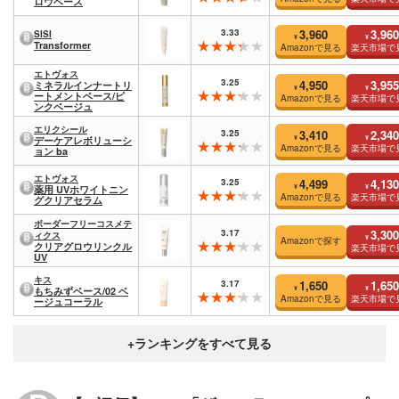
ロウベース
3.33
3,960
3,960
SISI
¥
¥
Transformer
Amazonで見る
楽天市場で
エトヴォス
3.25
4,950
3,955
ミネラルインナートリ
¥
¥
ートメントベース/ピ
Amazonで見る
楽天市場で
ンクベージュ
エリクシール
3.25
3,410
2,340
¥
¥
デーケアレボリューシ
Amazonで見る
楽天市場で
ョン ba
エトヴォス
3.25
4,499
4,130
¥
¥
薬用 UVホワイトニン
Amazonで見る
楽天市場で
グクリアセラム
ボーダーフリーコスメテ
3.17
3,300
ィクス
¥
Amazonで探す
クリアグロウリンクル
楽天市場で
UV
キス
3.17
1,650
1,650
¥
¥
もちみずベース/02 ベ
Amazonで見る
楽天市場で
ージュコーラル