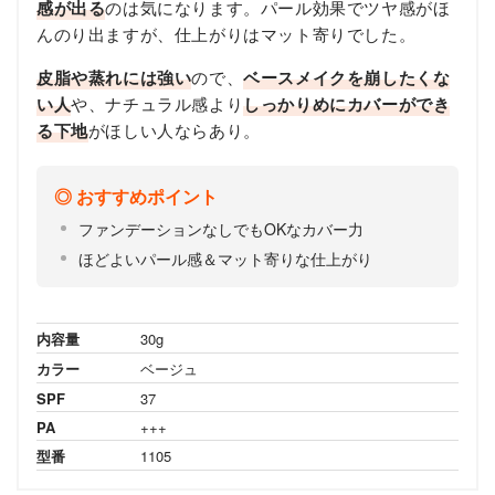
感が出る
のは気になります。パール効果でツヤ感がほ
んのり出ますが、仕上がりはマット寄りでした。
皮脂や蒸れには強い
ので、
ベースメイクを崩したくな
い人
や、ナチュラル感より
しっかりめにカバーができ
る下地
がほしい人ならあり。
おすすめポイント
ファンデーションなしでもOKなカバー力
ほどよいパール感＆マット寄りな仕上がり
内容量
30g
カラー
ベージュ
SPF
37
PA
+++
型番
1105