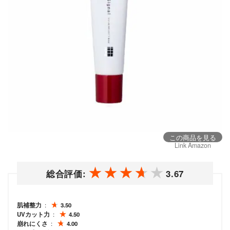
この商品を見る
Link Amazon
総合評価:
3.67
肌補整力
3.50
UVカット力
4.50
崩れにくさ
4.00