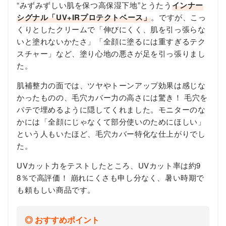
“みずみずしい肌を保つ高保湿下地”とうたう
インナー
シグナル「UV+IRプロテクトベース」
。ですが、こっ
くりとしたクリームで「伸びにくく、肌を引っ張らな
いと塗れないかたさ」「全顔に塗るには重すぎるテク
スチャー」など、塗り心地の悪さが足を引っ張りまし
た。
肌補整力の面では、ツヤやトーンアップ効果は感じな
かったものの、毛穴カバー力の高さには驚き！ 毛穴を
パテで埋めるように隠してくれました。モニターのな
かには「全顔にじゃなくて部分使いのためにほしい」
という人もいたほど、毛穴カバー特化な仕上がりでし
た。
UVカット力をテストしたところ、UVカット率は約9
8％で高評価！ 崩れにくさも申し分なく、暑い時期で
も頼もしい商品です。
おすすめポイント