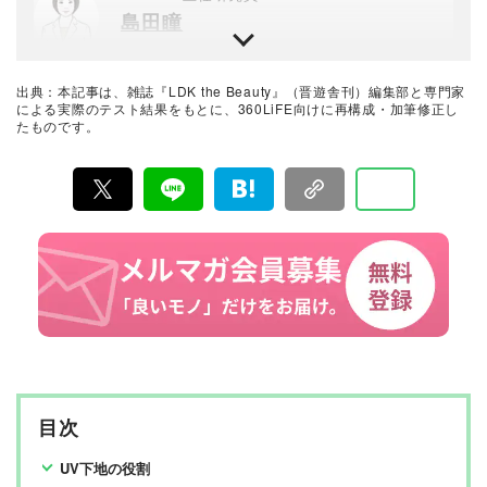
島田瞳
晋遊舎のテスト専門機関「LAB.360」主任研究員。年間3
000点以上の商品テストを行うプロ。民間の試験機関でス
キンケア・メイクアップ化粧品、家電製品など美容関連
出典：本記事は、雑誌『LDK the Beauty』（晋遊舎刊）編集部と専門家
の試験に約15年携わり、ヒト肌に関わる計測・評価を行
美容とコスメのおすすめベストバイ
による実際のテスト結果をもとに、360LiFE向けに再構成・加筆修正し
う。メーカーや出版社からの依頼試験に従事し、ユニー
たものです。
LDK the Beauty編集部
クなビジュアル性を伴う分かりやすい評価作成に努め、
業界の発展に寄与。消費者目線で実使用に則した手法・
評価を心がけている。
『LDK the Beauty』は2015年8月19日に発刊、晋遊舎か
ら毎月22日に発行されている「世界でただ1つ、コスメを
本音で評価する雑誌」および、美容情報のおすすめメデ
ィアです。コスメやスキンケア製品を多角的に検証し、
その実力を忖度なしで評価しています。『LDK the Beau
ty』の展開は雑誌にとどまらず、Instagramなど様々なメ
ディアで情報を発信中。姉妹誌であるテストする女性誌
『LDK』と同様、メーカーに忖度する事なく、編集部と
専門家、そして社内検証機関が実際に使ってテストし
て、消費者におすすめな美容情報をお届け。約15名の編
集体制で日々の検証・記事制作を行っています。
目次
UV下地の役割