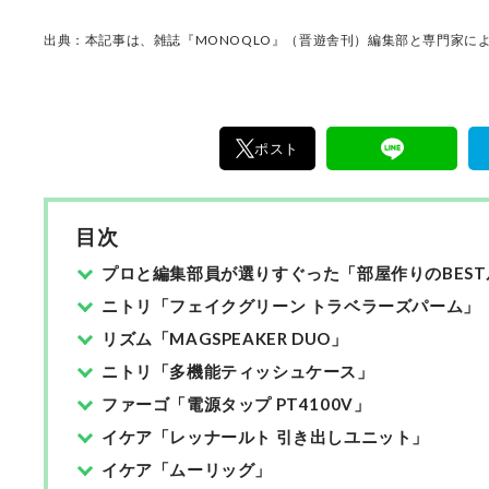
ともに比較検証を行ったコンテンツの数は、黒
ノ・デジタルガジェットやアウトドアグッズ、
出典：本記事は、雑誌『MONOQLO』（晋遊舎刊）編集部と専門家によ
ービスを含めて750を超える。3児の父。
ポスト
目次
プロと編集部員が選りすぐった「部屋作りのBEST
ニトリ「フェイクグリーン トラベラーズパーム」
リズム「MAGSPEAKER DUO」
ニトリ「多機能ティッシュケース」
ファーゴ「電源タップ PT4100V」
イケア「レッナールト 引き出しユニット」
イケア「ムーリッグ」