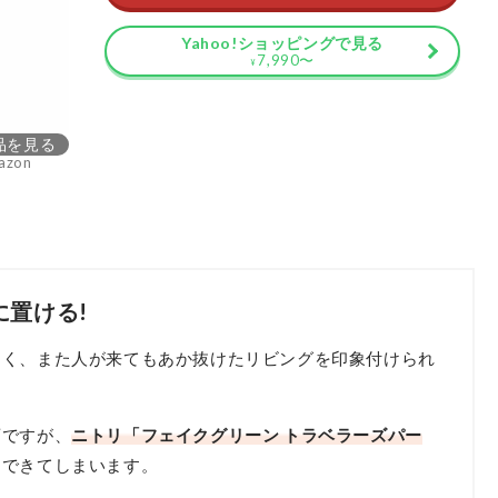
Yahoo!ショッピングで見る
7,990
〜
¥
品を見る
azon
置ける!
よく、また人が来てもあか抜けたリビングを印象付けられ
変ですが、
ニトリ「フェイクグリーン トラベラーズパー
にできてしまいます。