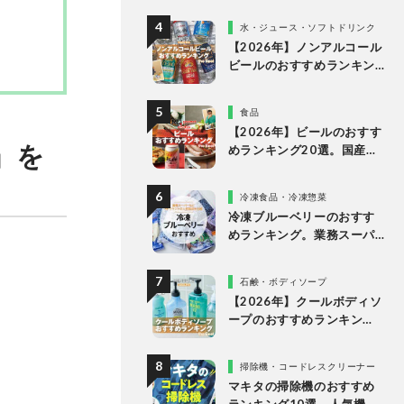
く人気商品をプロと比較
水・ジュース・ソフトドリンク
【2026年】ノンアルコール
ビールのおすすめランキン
グ10選。美味しい人気商品
を徹底比較
食品
【2026年】ビールのおすす
」を
めランキング20選。国産の
人気ブランドの缶ビールを
専門家が比較
冷凍食品・冷凍惣菜
冷凍ブルーベリーのおすす
めランキング。業務スーパ
ーやドンキなど市販の人気
商品を比較
石鹸・ボディソープ
【2026年】クールボディソ
ープのおすすめランキン
グ。ドラッグストアなどで
買える人気製品を比較
掃除機・コードレスクリーナー
マキタの掃除機のおすすめ