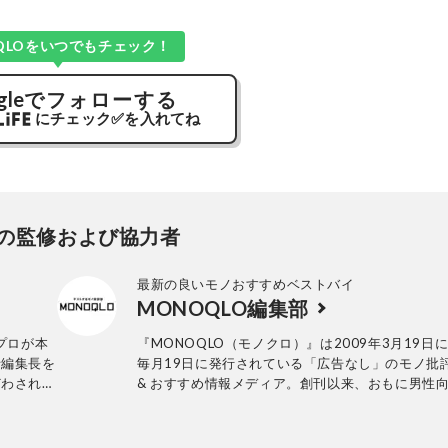
QLOをいつでもチェック！
gle
でフォローする
にチェック
✅
を入れてね
の監修および協力者
最新の良いモノおすすめベストバイ
MONOQLO編集部
プロが本
『MONOQLO（モノクロ）』は2009年3月19日
括編集長を
毎月19日に発行されている「広告なし」のモノ批
どわされず
& おすすめ情報メディア。創刊以来、おもに男性
価をモット
活用品や家具、ガジェット、食品などを各分野の
にした雑
も協力を仰ぎ、編集部と社内の検証機関が実際に
専門家と
証・評価してきました。テストで見つけた「本当