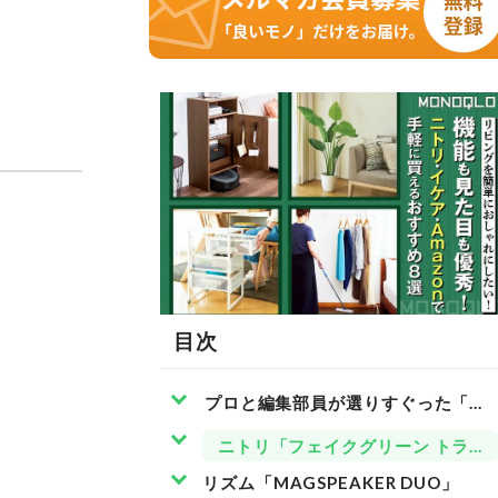
目次
プロと編集部員が選りすぐった「部屋作
ニトリ「フェイクグリーン トラベ
リズム「MAGSPEAKER DUO」