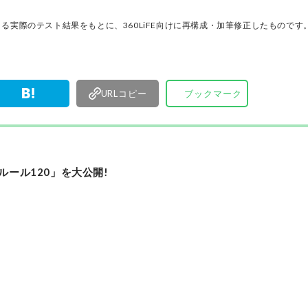
モノ・白モ
ノ」だけを厳選して紹介。編集長・山田和樹を中
また各種サ
11名以上の編集体制で日々の検証・記事制作を行
る実際のテスト結果をもとに、360LiFE向けに再構成・加筆修正したものです
ます。
URLコピー
ブックマーク
ルール120」を大公開!