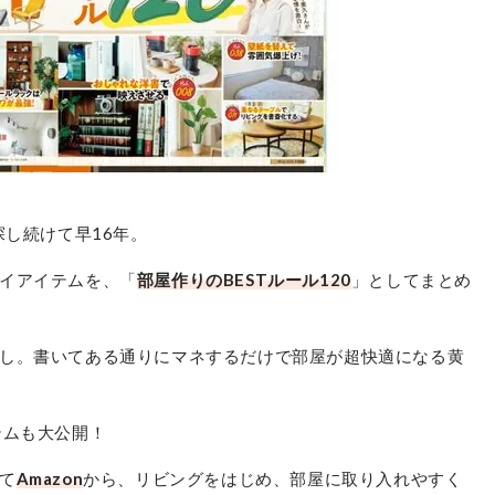
ニトリ
フェイクグリーン トラベラーズパー
ム
探し続けて早16年。
最安価格:
7,990
〜
¥
イアイテムを、「
部屋作りのBESTルール120
」としてまとめ
し。書いてある通りにマネするだけで部屋が超快適になる黄
テムも大公開！
て
Amazon
から、リビングをはじめ、部屋に取り入れやすく