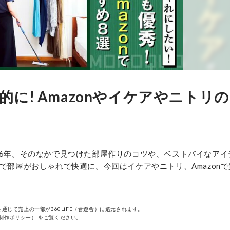
に! Amazonやイケアやニトリ
16年。そのなかで見つけた部屋作りのコツや、ベストバイなアイ
で部屋がおしゃれで快適に。今回はイケアやニトリ、Amazon
通じて売上の一部が360LiFE（晋遊舎）に還元されます。
制作ポリシー）
をご覧ください。