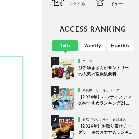
スタイル
イヤー
心に、
ってい
。
ACCESS RANKING
Daily
Weekly
Monthly
コラム
ひろゆきさんがサントリー
の人気の強炭酸飲料
「NOPE」とエナドリ「ペプ
シ リフレッシュショット」
扇風機・サーキュレーター
を実飲して食レポ！
【2026年】ハンディファン
のおすすめランキング21
選。冷却プレート付きなど
多様なタイプの人気製品を
お取り寄せグルメ・食品通販
比較
【2026年】お取り寄せチー
ズケーキのおすすめランキ
ング13選。冷凍・冷蔵で届