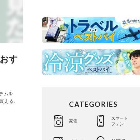
のおす
テムを
で買える、
CATEGORIES
スマート
家電
フォン