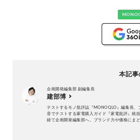
MONO
Goo
本記事
企画開発編集部 副編集長
建部博
テストするモノ批評誌『MONOQLO』編集長、
音でテストする家電購入ガイド『家電批評』統
経て企画開発編集部へ。ブランド力や価格にま
「読者一人ひとりの買い物に役立つ」家電の評
ーに、メーカーに忖度しない正当な評価をもと
誌・WEBコンテンツ制作を取り仕切る。自身が