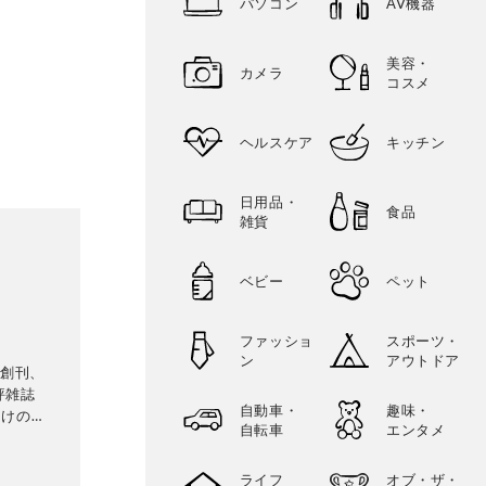
パソコン
AV機器
美容・
カメラ
コスメ
ヘルスケア
キッチン
日用品・
食品
雑貨
ベビー
ペット
ファッショ
スポーツ・
ン
アウトドア
に創刊、
評雑誌
自動車・
趣味・
向けの生
自転車
エンタメ
専門家に
比較・検
ライフ
オブ・ザ・
に良いモ