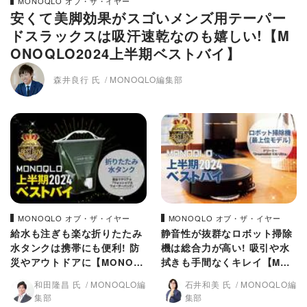
MONOQLO オブ・ザ・イヤー
安くて美脚効果がスゴいメンズ用テーパー
ドスラックスは吸汗速乾なのも嬉しい!【M
ONOQLO2024上半期ベストバイ】
森井良行 氏
MONOQLO編集部
MONOQLO オブ・ザ・イヤー
MONOQLO オブ・ザ・イヤー
給水も注ぎも楽な折りたたみ
静音性が抜群なロボット掃除
水タンクは携帯にも便利! 防
機は総合力が高い! 吸引や水
災やアウトドアに【MONOQ
拭きも手間なくキレイ【MON
LO2024上半期ベストバイ】
OQLO2024上半期ベストバ
和田隆昌 氏
MONOQLO編
石井和美 氏
MONOQLO編
イ】
集部
集部