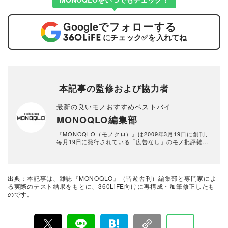
Google
でフォローする
にチェック
✅
を入れてね
本記事の監修および協力者
最新の良いモノおすすめベストバイ
MONOQLO編集部
『MONOQLO（モノクロ）』は2009年3月19日に創刊、
毎月19日に発行されている「広告なし」のモノ批評雑誌
& おすすめ情報メディア。創刊以来、おもに男性向けの
生活用品や家具、ガジェット、食品などを各分野の専門
家にも協力を仰ぎ、編集部と社内の検証機関が実際に比
較・検証・評価してきました。テストで見つけた「本当
出典：本記事は、雑誌『MONOQLO』（晋遊舎刊）編集部と専門家によ
に良いモノ」だけを厳選して紹介。編集長・山田和樹を
る実際のテスト結果をもとに、360LiFE向けに再構成・加筆修正したも
中心に、11名以上の編集体制で日々の検証・記事制作を
のです。
行っています。