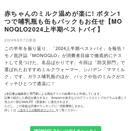
赤ちゃんのミルク温めが楽に! ボタン1
つで哺乳瓶も缶もパックもお任せ【MO
NOQLO2024上半期ベストバイ】
2024年8月7日更新
この半年を振り返り、「2024上半期ベストバイ」を報告！
モノ批評誌『MONOQLO』が消費者目線で徹底的にテス
トして見つけた、名品ばかりです。今回は「防災部門」で
選ばれたおすすめミルクウォーマー、シバデン「ママミル
ク」です。ガラス哺乳瓶のほか、パックや缶のミルクがス
イッチひとつで適温に！
※本記事は編集部と専門家による商品テストの結果のもと作成しています。
記事で紹介した商品を購入すると、Amazonや楽天などのアフィリエイトプログラムを通じて
売上の一部が360LiFE（晋遊舎）に還元されます。
ただし、この収益は評価やランキングに一切影響致しません。
詳しくは
（当サイトの制作ポリシー）
をご覧ください。
MONOQLOをいつでもチェック！