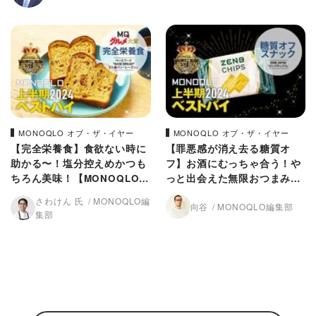
MONOQLO オブ・ザ・イヤー
MONOQLO オブ・ザ・イヤー
【完全栄養食】食欲ない時に
【罪悪感が消え去る糖質オ
助かる〜！塩分控えめかつも
フ】お酒にむっちゃ合う！や
ちろん美味！【MONOQLO2
っと出会えた無限おつまみ
024上半期ベストバイ】
【MONOQLO2024上半期ベ
さわけん 氏
MONOQLO編
向谷
MONOQLO編集部
ストバイ】
集部