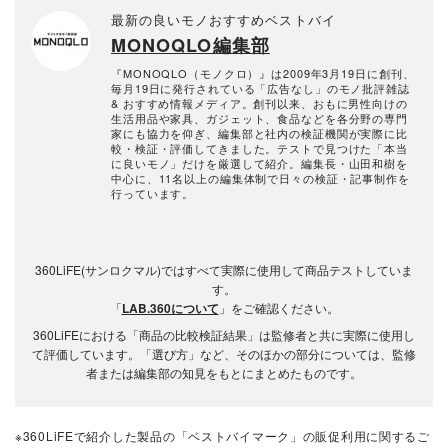
最新の良いモノおすすめベストバイ
MONOQLO編集部
『MONOQLO（モノクロ）』は2009年3月19日に創刊、
毎月19日に発行されている「広告なし」のモノ批評雑誌
& おすすめ情報メディア。創刊以来、おもに男性向けの
生活用品や家具、ガジェット、食品などを各分野の専門
家にも協力を仰ぎ、編集部と社内の検証機関が実際に比
較・検証・評価してきました。テストで見つけた「本当
に良いモノ」だけを厳選して紹介。編集長・山田和樹を
中心に、11名以上の編集体制で日々の検証・記事制作を
行っています。
360LiFE(サンロクマル)ではすべて実際に使用して商品テストしていま
す。
「
LAB.360について
」をご確認ください。
360LiFEにおける「商品の比較検証結果」は監修者と共に実際に使用し
て評価しています。「選び方」など、そのほかの部分については、監修
者または編集部の知見をもとにまとめたものです。
※360LiFEで紹介した製品の「ベストバイマーク」の販促利用に関するご