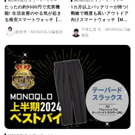
MONOQLO オブ・ザ・イヤー
MONOQLO オブ・ザ・イヤー
たったの約5000円で充実機
1カ月以上バッテリーが持つ!
能! 生活改善のやる気が起き
剛健で精度も高いアウトドア
る格安スマートウォッチ【M
向けスマートウォッチ【MON
ONOQLO2024上半期ベスト
OQLO2024上半期ベストバ
戸津弘貴 氏
MONOQLO編
建部博
MONOQLO編集部
バイ】
イ】
集部