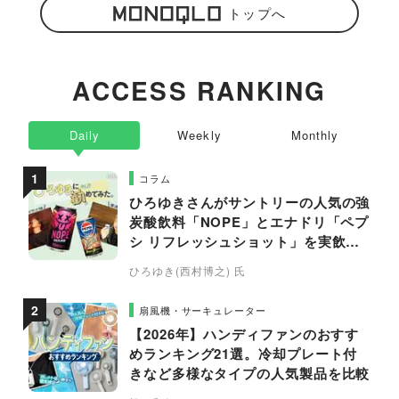
トップへ
ACCESS RANKING
Daily
Weekly
Monthly
コラム
ひろゆきさんがサントリーの人気の強
炭酸飲料「NOPE」とエナドリ「ペプ
シ リフレッシュショット」を実飲し
て食レポ！
ひろゆき(西村博之) 氏
扇風機・サーキュレーター
【2026年】ハンディファンのおすす
めランキング21選。冷却プレート付
きなど多様なタイプの人気製品を比較