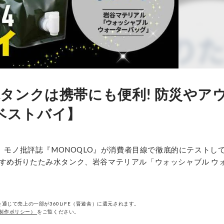
タンクは携帯にも便利! 防災やア
期ベストバイ】
！ モノ批評誌『MONOQLO』が消費者目線で徹底的にテストし
すめ折りたたみ水タンク、岩谷マテリアル「ウォッシャブル ウ
通じて売上の一部が360LiFE（晋遊舎）に還元されます。
制作ポリシー）
をご覧ください。