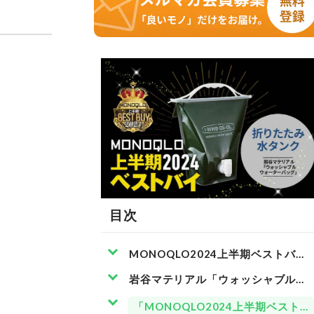
目次
MONOQLO2024上半期ベストバイ
岩谷マテリアル「ウォッシャブル ウ
「MONOQLO2024上半期ベスト