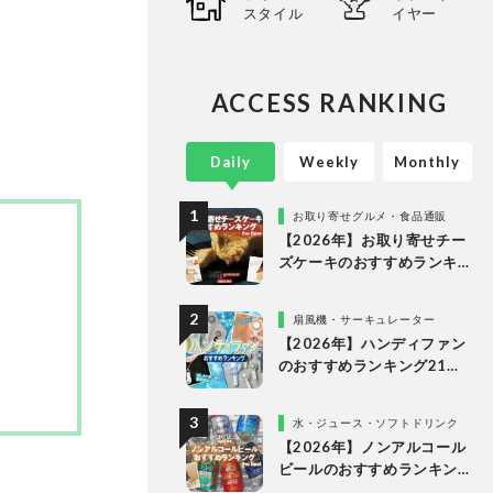
スタイル
イヤー
心に、
ってい
。
ACCESS RANKING
Daily
Weekly
Monthly
お取り寄せグルメ・食品通販
【2026年】お取り寄せチー
ズケーキのおすすめランキ
ング13選。冷凍・冷蔵で届
く人気商品をプロと比較
扇風機・サーキュレーター
【2026年】ハンディファン
のおすすめランキング21
選。冷却プレート付きなど
多様なタイプの人気製品を
水・ジュース・ソフトドリンク
比較
【2026年】ノンアルコール
ビールのおすすめランキン
グ10選。美味しい人気商品