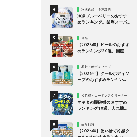
を徹底比較
冷凍食品・冷凍惣菜
冷凍ブルーベリーのおすす
めランキング。業務スーパ
ーやドンキなど市販の人気
商品を比較
食品
【2026年】ビールのおすす
めランキング20選。国産の
人気ブランドの缶ビールを
専門家が比較
石鹸・ボディソープ
【2026年】クールボディソ
ープのおすすめランキン
グ。ドラッグストアなどで
買える人気製品を比較
掃除機・コードレスクリーナー
マキタの掃除機のおすすめ
ランキング10選。人気機種
や定番機種を比較
生活雑貨
【2026年】使い捨て冷感タ