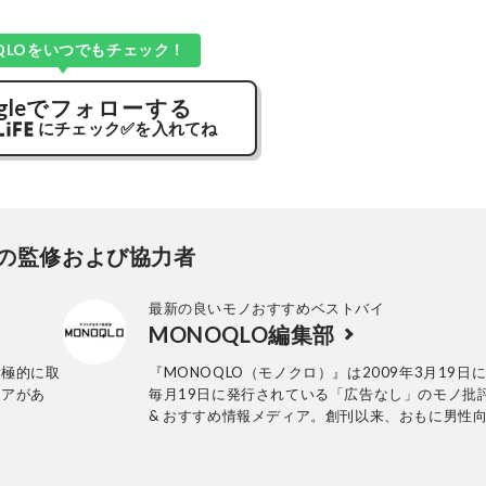
QLOをいつでもチェック！
gle
でフォローする
にチェック
✅
を入れてね
の監修および協力者
最新の良いモノおすすめベストバイ
MONOQLO編集部
積極的に取
『MONOQLO（モノクロ）』は2009年3月19日
リアがあ
毎月19日に発行されている「広告なし」のモノ批
& おすすめ情報メディア。創刊以来、おもに男性
活用品や家具、ガジェット、食品などを各分野の
も協力を仰ぎ、編集部と社内の検証機関が実際に
証・評価してきました。テストで見つけた「本当