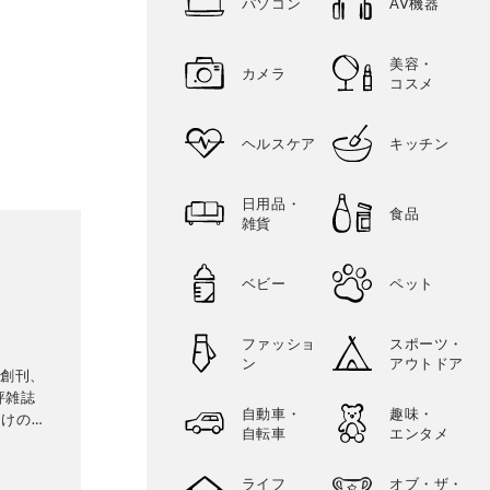
パソコン
AV機器
美容・
カメラ
コスメ
ヘルスケア
キッチン
日用品・
食品
雑貨
ベビー
ペット
ファッショ
スポーツ・
ン
アウトドア
に創刊、
評雑誌
自動車・
趣味・
向けの生
自転車
エンタメ
専門家に
比較・検
ライフ
オブ・ザ・
に良いモ