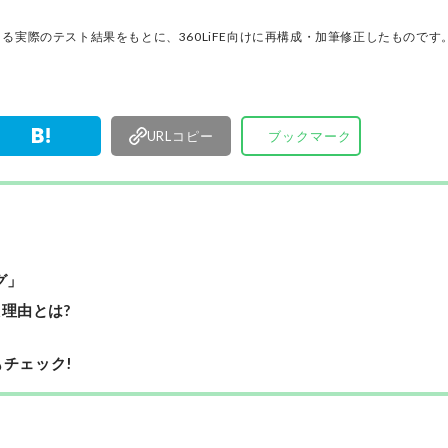
ノ」だけを厳選して紹介。編集長・山田和樹を中
11名以上の編集体制で日々の検証・記事制作を行
る実際のテスト結果をもとに、360LiFE向けに再構成・加筆修正したものです
ます。
URLコピー
ブックマーク
グ」
た理由とは?
チェック!