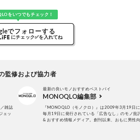
QLOをいつでもチェック！
gle
でフォローする
にチェック
✅
を入れてね
の監修および協力者
最新の良いモノおすすめベストバイ
MONOQLO編集部
号／雑誌
『MONOQLO（モノクロ）』は2009年3月19日
ガジェッ
毎月19日に発行されている「広告なし」のモノ批
& おすすめ情報メディア。創刊以来、おもに男性
活用品や家具、ガジェット、食品などを各分野の
も協力を仰ぎ、編集部と社内の検証機関が実際に
証・評価してきました。テストで見つけた「本当