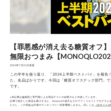
【罪悪感が消え去る糖質オフ
無限おつまみ【MONOQLO20
2024年7月31日更新
この半年を振り返り、「2024上半期ベストバイ」を報告
た、名品ばかりです。今回は「糖質オフスナック部門」で選ば
です。
※本記事は編集部と専門家による商品テストの結果のもと作成しています。
記事で紹介した商品を購入すると、Amazonや楽天などのアフィリエイトプログラムを
ただし、この収益は評価やランキングに一切影響致しません。詳しくは
（当サイトの