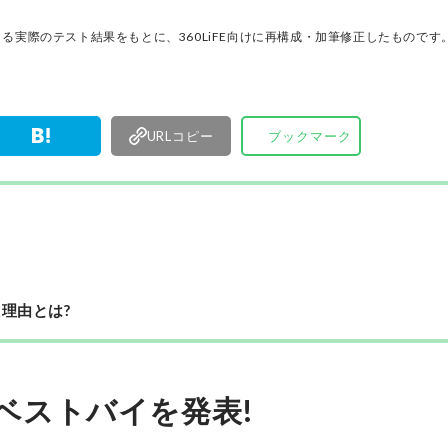
ノ」だけを厳選して紹介。編集長・山田和樹を中
11名以上の編集体制で日々の検証・記事制作を行
る実際のテスト結果をもとに、360LiFE向けに再構成・加筆修正したものです
ます。
URLコピー
ブックマーク
た理由とは?
期ベストバイを発表!