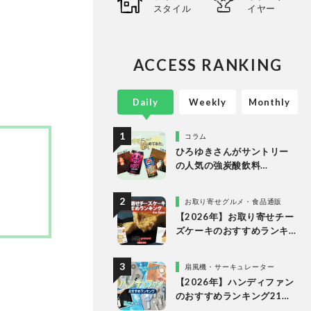
スタイル
イヤー
心に、
ってい
。
ACCESS RANKING
Daily
Weekly
Monthly
コラム
ひろゆきさんがサントリー
の人気の強炭酸飲料
「NOPE」とエナドリ「ペプ
シ リフレッシュショット」
お取り寄せグルメ・食品通販
を実飲して食レポ！
【2026年】お取り寄せチー
ズケーキのおすすめランキ
ング13選。冷凍・冷蔵で届
く人気商品をプロと比較
扇風機・サーキュレーター
【2026年】ハンディファン
のおすすめランキング21
選。冷却プレート付きなど