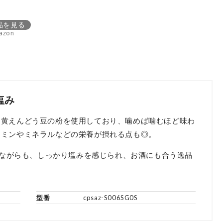
品を見る
azon
塩み
な黄えんどう豆の粉を使用しており、噛めば噛むほど味わ
タミンやミネラルなどの栄養が摂れる点も◎。
ないながらも、しっかり塩みを感じられ、お酒にも合う逸品
型番
cpsaz-S006SG0S