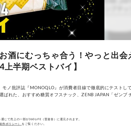
】お酒にむっちゃ合う！やっと出会
24上半期ベストバイ】
！ モノ批評誌『MONOQLO』が消費者目線で徹底的にテストし
れた、おすすめ糖質オフスナック、ZENB JAPAN「ゼンブ 
通じて売上の一部が360LiFE（晋遊舎）に還元されます。
制作ポリシー）
をご覧ください。