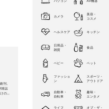
パソコン
AV機器
美容・
カメラ
コスメ
ヘルスケア
キッチン
日用品・
食品
雑貨
ベビー
ペット
ファッショ
スポーツ・
ン
アウトドア
に創刊、
評雑誌
自動車・
趣味・
向けの生
自転車
エンタメ
専門家に
比較・検
ライフ
オブ・ザ・
に良いモ