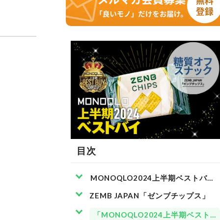
目次
MONOQLO2024上半期ベストバイ
ZEMB JAPAN「ゼンブチップス」
「MONOQLO2024上半期ベスト