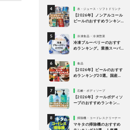
多様なタイプの人気製品を
水・ジュース・ソフトドリンク
比較
【2026年】ノンアルコール
ビールのおすすめランキン
グ10選。美味しい人気商品
を徹底比較
冷凍食品・冷凍惣菜
冷凍ブルーベリーのおすす
めランキング。業務スーパ
ーやドンキなど市販の人気
商品を比較
食品
【2026年】ビールのおすす
めランキング20選。国産の
人気ブランドの缶ビールを
専門家が比較
石鹸・ボディソープ
【2026年】クールボディソ
ープのおすすめランキン
グ。ドラッグストアなどで
買える人気製品を比較
掃除機・コードレスクリーナー
マキタの掃除機のおすすめ