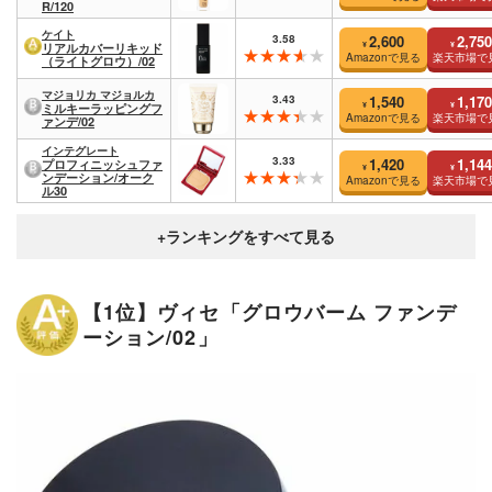
R/120
ケイト
3.58
2,600
2,750
¥
¥
リアルカバーリキッド
Amazonで見る
楽天市場で
（ライトグロウ）/02
マジョリカ マジョルカ
3.43
1,540
1,170
¥
¥
ミルキーラッピングフ
Amazonで見る
楽天市場で
ァンデ/02
インテグレート
3.33
1,420
1,144
プロフィニッシュファ
¥
¥
ンデーション/オーク
Amazonで見る
楽天市場で
ル30
【1位】ヴィセ「グロウバーム ファンデ
ーション/02」