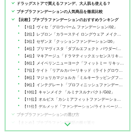
ドラッグストアで買えるファンデ、大人肌も使える？
プチプラファンデーションの人気商品を徹底比較
【比較】プチプラファンデーションのおすすめランキング
【1位】ヴィセ「グロウバーム ファンデーション/02」
【2位】レブロン「カラーステイ ロングウェア メイクアップ/240」
【3位】セザンヌ「クッションファンデーション/20」
【4位】プリマヴィスタ「ダブルエフェクト パウダー/オークル05」
【4位】マキアージュ「ドラマティックエッセンスリキッド/オークル20」
【6位】メイベリンニューヨーク「フィットミー リキッド ファンデーション R/120」
【7位】ケイト「リアルカバーリキッド（ライトグロウ）/02」
【8位】マジョリカマジョルカ「ミルキーラッピングファンデ/02」
【9位】インテグレート「プロフィニッシュファンデーション/オークル30」
【10位】キャンメイク 「ルミナスルナパクト/G02」
【11位】オルビス「カシミアフィットファンデーション/ナチュラル03」
【11位】デルメッド「ファンデーション/ライトベージュ」
プチプラファンデーションの選び方
【まとめ】プチプラファンデ検証の振り返り