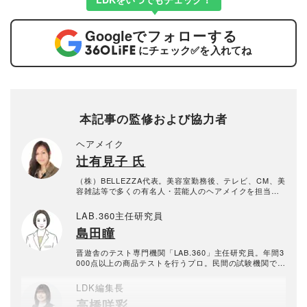
Google
でフォローする
にチェック
✅
を入れてね
本記事の監修および協力者
ヘアメイク
辻有見子 氏
（株）BELLEZZA代表。美容室勤務後、テレビ、CM、美
容雑誌等で多くの有名人・芸能人のヘアメイクを担当。
化粧品の成分講習活動も実施している。
LAB.360主任研究員
島田瞳
晋遊舎のテスト専門機関「LAB.360」主任研究員。年間3
000点以上の商品テストを行うプロ。民間の試験機関でス
キンケア・メイクアップ化粧品、家電製品など美容関連
の試験に約15年携わり、ヒト肌に関わる計測・評価を行
LDK編集長
う。メーカーや出版社からの依頼試験に従事し、ユニー
高橋咲彩
クなビジュアル性を伴う分かりやすい評価作成に努め、