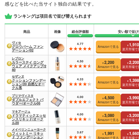
感などを比べた当サイト独自の結果です。
ランキングは項目名で並び替えられます
商品
画像
総合評価順
安い順で並び
ヴィセ
4.77
1,910
¥
グロウバーム ファン
Amazonで見る
楽天市場で
デーション/02
レブロン
4.50
2,200
2,200
カラーステイ ロング
¥
¥
ウェア メイクアップ/2
Amazonで見る
楽天市場で
40
セザンヌ
4.33
1,398
クッションファンデー
¥
Amazonで見る
ション/20 自然なオー
楽天市場で
クル系
プリマヴィスタ
4.00
4,500
3,990
¥
¥
ダブルエフェクト パ
Amazonで見る
楽天市場で
ウダー/オークル05
マキアージュ
4.00
3,080
3,200
ドラマティックエッセ
¥
¥
ンスリキッド/オーク
Amazonで見る
楽天市場で
ル20
メイベリンニューヨーク
3.67
1,991
1,660
フィットミー リキッ
¥
¥
ド ファンデーション
Amazonで見る
楽天市場で