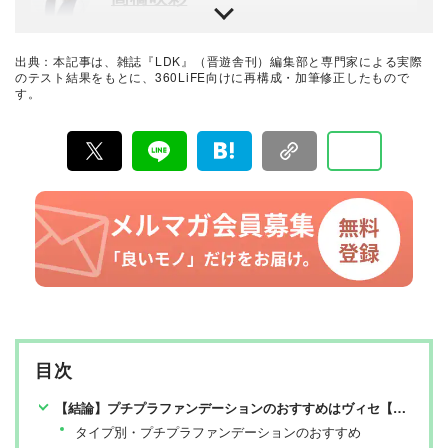
業界の発展に寄与。消費者目線で実使用に則した手法・
評価を心がけている。
雑誌『LDK』を統括する自称テスト大好き人間。得意な
ジャンルは収納や日用品、文房具・雑貨など。人気ショ
ップ巡りも日課。1993年生まれ。2018年に晋遊舎に入社
出典：本記事は、雑誌『LDK』（晋遊舎刊）編集部と専門家による実際
後、雑誌『MONOQLO』を経て、2023年『LDK』編集
暮らしのおすすめベストバイ
のテスト結果をもとに、360LiFE向けに再構成・加筆修正したもので
長に就任。市場調査を元に特集のテーマ決めや表紙作
す。
LDK編集部
成、入稿前の最終確認を行う。
『LDK』は2012年の創刊以来、晋遊舎の理念である「遊
びある、ホンネ」を胸に、消費者目線で本音の商品テス
トを貫いてきた、女性誌とWEBメディアです。毎月28日
発行の雑誌とWebサイトで、掃除用品から収納インテリ
ア、食品まで、あらゆるジャンルの商品を徹底的に検
証。編集部と専門家、そして社内検証機関が実際に使っ
て見つけた「本当に良いもの」と「お役立ち情報」を厳
選してあなたにお届け。編集長・高橋咲彩を中心に、11
名以上の編集体制で日々の検証・記事制作を行っていま
す。
目次
【結論】プチプラファンデーションのおすすめはヴィセ【LDKが検証】
タイプ別・プチプラファンデーションのおすすめ