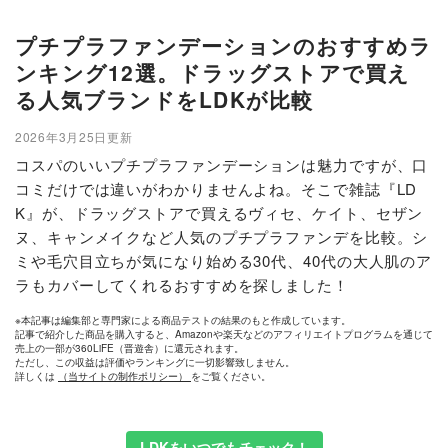
プチプラファンデーションのおすすめラ
ンキング12選。ドラッグストアで買え
る人気ブランドをLDKが比較
2026年3月25日更新
コスパのいいプチプラファンデーションは魅力ですが、口
コミだけでは違いがわかりませんよね。そこで雑誌『LD
K』が、ドラッグストアで買えるヴィセ、ケイト、セザン
ヌ、キャンメイクなど人気のプチプラファンデを比較。シ
ミや毛穴目立ちが気になり始める30代、40代の大人肌のア
ラもカバーしてくれるおすすめを探しました！
※本記事は編集部と専門家による商品テストの結果のもと作成しています。
記事で紹介した商品を購入すると、Amazonや楽天などのアフィリエイトプログラムを通じて
売上の一部が360LiFE（晋遊舎）に還元されます。
ただし、この収益は評価やランキングに一切影響致しません。
詳しくは
（当サイトの制作ポリシー）
をご覧ください。
LDKをいつでもチェック！