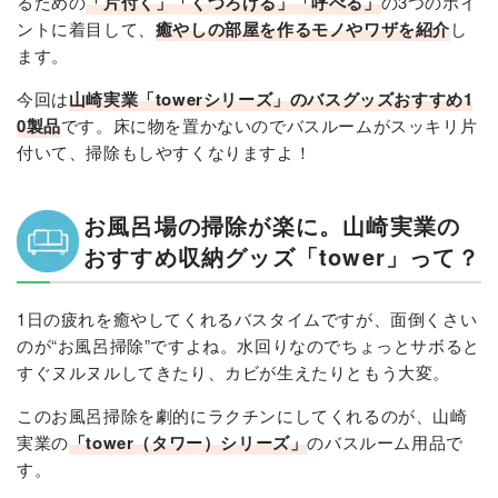
るための
「片付く」「くつろげる」「呼べる」
の3つのポイ
ントに着目して、
癒やしの部屋を作るモノやワザを紹介
し
ます。
今回は
山崎実業「towerシリーズ」のバスグッズおすすめ1
0製品
です。床に物を置かないのでバスルームがスッキリ片
付いて、掃除もしやすくなりますよ！
お風呂場の掃除が楽に。山崎実業の
おすすめ収納グッズ「tower」って？
1日の疲れを癒やしてくれるバスタイムですが、面倒くさい
のが“お風呂掃除”ですよね。水回りなのでちょっとサボると
すぐヌルヌルしてきたり、カビが生えたりともう大変。
このお風呂掃除を劇的にラクチンにしてくれるのが、山崎
実業の
「tower（タワー）シリーズ」
のバスルーム用品で
す。