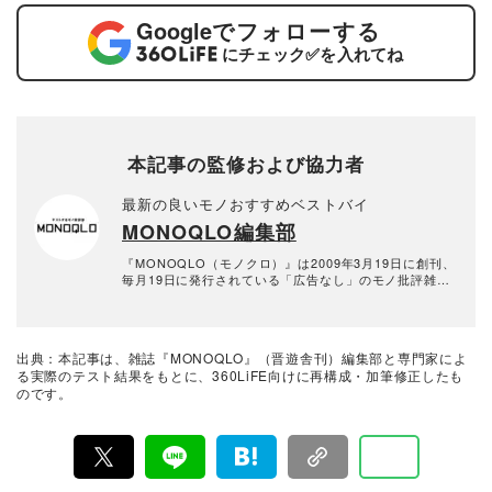
Google
でフォローする
にチェック
✅
を入れてね
本記事の監修および協力者
最新の良いモノおすすめベストバイ
MONOQLO編集部
『MONOQLO（モノクロ）』は2009年3月19日に創刊、
毎月19日に発行されている「広告なし」のモノ批評雑誌
& おすすめ情報メディア。創刊以来、おもに男性向けの
生活用品や家具、ガジェット、食品などを各分野の専門
家にも協力を仰ぎ、編集部と社内の検証機関が実際に比
較・検証・評価してきました。テストで見つけた「本当
出典：本記事は、雑誌『MONOQLO』（晋遊舎刊）編集部と専門家によ
に良いモノ」だけを厳選して紹介。編集長・山田和樹を
る実際のテスト結果をもとに、360LiFE向けに再構成・加筆修正したも
中心に、11名以上の編集体制で日々の検証・記事制作を
のです。
行っています。