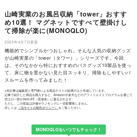
山崎実業のお風呂収納「tower」おすす
め10選！ マグネットですべて壁掛けし
て掃除が楽に(MONOQLO)
2023年4月7日更新
機能的でシンプルかつおしゃれ。そんな人気の収納グッズ
が山崎実業の「tower（タワー）」シリーズです。今回
は、そのなかから特におすすめのバスグッズ10製品を使っ
て、床に物を置かない見た目スッキリ、掃除もしやすいバ
スルームを作ってみました！
※本記事は編集部と専門家による商品テストの結果のもと作成しています。
記事で紹介した商品を購入すると、Amazonや楽天などのアフィリエイトプログラムを通じて
売上の一部が360LiFE（晋遊舎）に還元されます。
ただし、この収益は評価やランキングに一切影響致しません。
詳しくは
（当サイトの制作ポリシー）
をご覧ください。
MONOQLOをいつでもチェック！