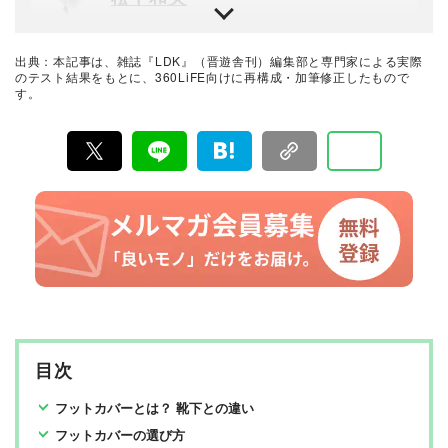
晋遊舎のテスト専門機関「LAB.360」室長。年間2100点
以上の商品テストを行うプロ。機械工学専攻。産業機械
の保全・メンテナンス、日用雑貨品メーカーの開発業務
出典：本記事は、雑誌『LDK』（晋遊舎刊）編集部と専門家による実際
を経て、民間の試験機関で多くの商品テストに従事。テ
暮らしのおすすめベストバイ
のテスト結果をもとに、360LiFE向けに再構成・加筆修正したもので
スト方法の立案から試験デザイン、試験装置の製作、テ
す。
LDK編集部
スト実施まで一貫した商品テストを手がける。日用雑貨
品や家電製品が専門。テスト方法の妥当性を担保しつ
つ、誰が見ても一目で結果が分かるビジュアル性を伴う
『LDK』は2012年の創刊以来、晋遊舎の理念である「遊
手法を心がけている。趣味はプラモデル作り。
びある、ホンネ」を胸に、消費者目線で本音の商品テス
トを貫いてきた、女性誌とWEBメディアです。毎月28日
発行の雑誌とWebサイトで、掃除用品から収納インテリ
ア、食品まで、あらゆるジャンルの商品を徹底的に検
証。編集部と専門家、そして社内検証機関が実際に使っ
て見つけた「本当に良いもの」と「お役立ち情報」を厳
選してあなたにお届け。編集長・高橋咲彩を中心に、11
名以上の編集体制で日々の検証・記事制作を行っていま
す。
目次
フットカバーとは？ 靴下との違い
フットカバーの選び方