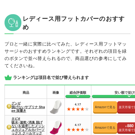
レディース用フットカバーのおすす
め
プロと一緒に実際に比べてみた、レディース用フットマッ
サージャのおすすめランキングです。それぞれの項目を緑
のボタンで並べ替えられるので、商品選びの参考にしてみ
てくださいね。
ランキングは項目名で並び替えられます
商品
画像
総合評価順
安い順で並び
グンゼ
4.17
脱げないサブリナ Sha
Amazonで見る
楽天市場で
pe 深履き
タビオ
吸水･速乾･消臭 脱げ
4.17
880
ないを追求したメッシ
¥
Amazonで見る
ュカジュアルカバーソ
楽天市場で
ックス クールマック