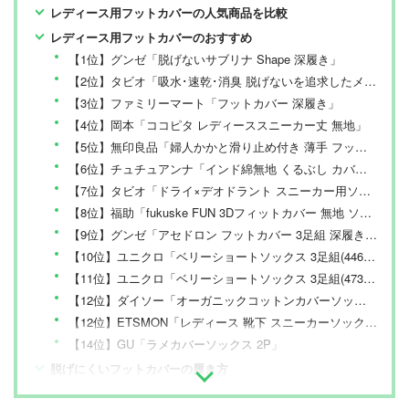
レディース用フットカバーの人気商品を比較
レディース用フットカバーのおすすめ
【1位】グンゼ「脱げないサブリナ Shape 深履き」
【2位】タビオ「吸水･速乾･消臭 脱げないを追求したメッシュカジュアルカバーソックス クールマックス ファブリック製」
【3位】ファミリーマート「フットカバー 深履き」
【4位】岡本「ココピタ レディーススニーカー丈 無地」
【5位】無印良品「婦人かかと滑り止め付き 薄手 フットカバー」
【6位】チュチュアンナ「インド綿無地 くるぶし カバーソックス」
【7位】タビオ「ドライ×デオドラント スニーカー用ソックス」
【8位】福助「fukuske FUN 3Dフィットカバー 無地 ソックス カバーソックス 浅履き」
【9位】グンゼ「アセドロン フットカバー 3足組 深履き丈 レディース」
【10位】ユニクロ「ベリーショートソックス 3足組(4464388)」
【11位】ユニクロ「ベリーショートソックス 3足組(473968)」
【12位】ダイソー「オーガニックコットンカバーソックス (ボーダー)」
【12位】ETSMON「レディース 靴下 スニーカーソックス 6足セット」
【14位】GU「ラメカバーソックス 2P」
脱げにくいフットカバーの履き方
レディース用フットカバーのおすすめ まとめ