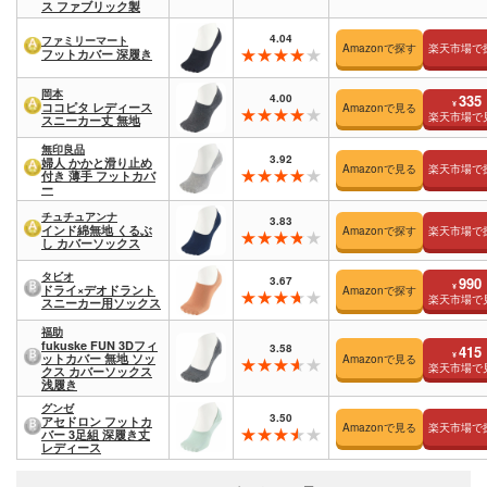
ス ファブリック製
4.04
ファミリーマート
Amazonで探す
楽天市場で
フットカバー 深履き
岡本
4.00
335
¥
ココピタ レディース
Amazonで見る
楽天市場で
スニーカー丈 無地
無印良品
3.92
婦人 かかと滑り止め
Amazonで見る
楽天市場で
付き 薄手 フットカバ
ー
チュチュアンナ
3.83
インド綿無地 くるぶ
Amazonで探す
楽天市場で
し カバーソックス
タビオ
3.67
990
¥
ドライ×デオドラント
Amazonで探す
楽天市場で
スニーカー用ソックス
福助
fukuske FUN 3Dフィ
3.58
415
¥
ットカバー 無地 ソッ
Amazonで見る
楽天市場で
クス カバーソックス
浅履き
グンゼ
3.50
アセドロン フットカ
Amazonで見る
楽天市場で
バー 3足組 深履き丈
レディース