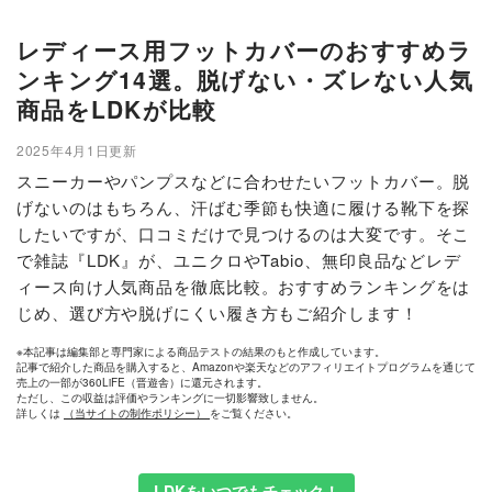
レディース用フットカバーのおすすめラ
ンキング14選。脱げない・ズレない人気
商品をLDKが比較
2025年4月1日更新
スニーカーやパンプスなどに合わせたいフットカバー。脱
げないのはもちろん、汗ばむ季節も快適に履ける靴下を探
したいですが、口コミだけで見つけるのは大変です。そこ
で雑誌『LDK』が、ユニクロやTabio、無印良品などレデ
ィース向け人気商品を徹底比較。おすすめランキングをは
じめ、選び方や脱げにくい履き方もご紹介します！
※本記事は編集部と専門家による商品テストの結果のもと作成しています。
記事で紹介した商品を購入すると、Amazonや楽天などのアフィリエイトプログラムを通じて
売上の一部が360LiFE（晋遊舎）に還元されます。
ただし、この収益は評価やランキングに一切影響致しません。
詳しくは
（当サイトの制作ポリシー）
をご覧ください。
LDKをいつでもチェック！