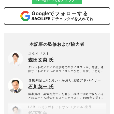
Google
でフォローする
にチェック
✅
を入れてね
本記事の監修および協力者
スタイリスト
森田文菜 氏
タレントのメディア出演時のスタイリストや、雑誌、通
販サイトのモデルのスタイリングなど、男女、子ども問
わず幅広く活動中。WEBメディアなどへのファッション
コラムを中心としたライターや、雑誌をはじめテレビ番
臭気判定士/におい・かおり環境アドバイザー
組「ZIP」、「ヒルナンデス」（ともに日本テレビ）、
石川英一 氏
「1番だけが知っている」（TBS）、ラジオ番組「TOKY
O MORNING RADIO」（J-WAVE）に出演するなど、コ
メンテーターとしても活動中。
国家資格「臭気判定士」を有し、機械で測定できないほ
どのニオイも感知するスペシャリスト。1996年の第1回
国家試験で臭気判定士免許を取得。2010年から会社に属
さない個人の臭気判定士として活動中。臭気判定士とし
LAB.360(ラボドットサンロクマル)室長
て10年以上のキャリアを持つ。
松下和矢