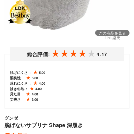
この商品を見る
Link 楽天
総合評価:
4.17
脱げにくさ
5.00
消臭性
5.00
蒸れにくさ
4.00
はき心地
4.00
見た目
4.00
丈夫さ
3.00
グンゼ
脱げないサブリナ Shape 深履き