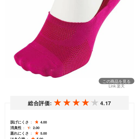
この商品を見る
Link 楽天
総合評価:
4.17
脱げにくさ
4.00
消臭性
2.00
蒸れにくさ
5.00
はき心地
5.00