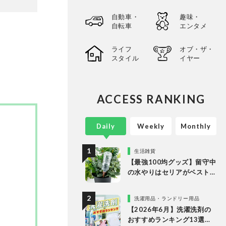
って見つ
自動車・
趣味・
選してあ
自転車
エンタメ
以上の
。
ライフ
オブ・ザ・
スタイル
イヤー
ACCESS RANKING
Daily
Weekly
Monthly
生活雑貨
【最強100均グッズ】留守中
の水やりはセリアがベスト
な理由
洗濯用品・ランドリー用品
【2026年6月】洗濯洗剤の
おすすめランキング13選。