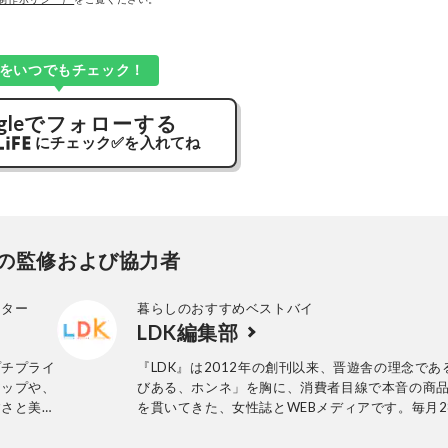
Kをいつでもチェック！
gle
でフォローする
にチェック
✅
を入れてね
の監修および協力者
ーター
暮らしのおすすめベストバイ
LDK編集部
プチプライ
『LDK』は2012年の創刊以来、晋遊舎の理念であ
アップや、
びある、ホンネ」を胸に、消費者目線で本音の商
すさと美し
を貫いてきた、女性誌とWEBメディアです。毎月2
チプラコー
行の雑誌とWebサイトで、掃除用品から収納イン
グを得意と
ア、食品まで、あらゆるジャンルの商品を徹底的