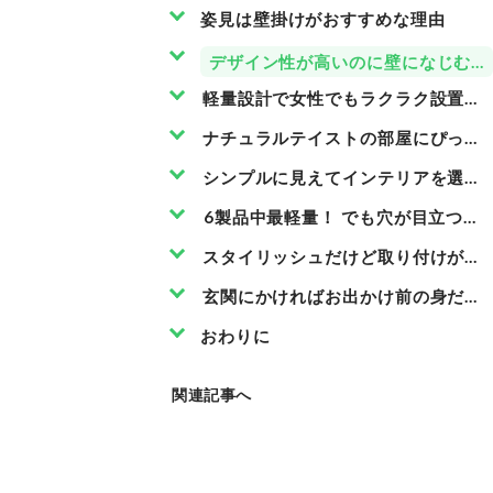
姿見は壁掛けがおすすめな理由
デザイン性が高いのに壁になじむ｜軽
軽量設計で女性でもラクラク設置できる！
ナチュラルテイストの部屋にぴったり
シンプルに見えてインテリアを選ぶ｜
6製品中最軽量！ でも穴が目立つ｜フ
スタイリッシュだけど取り付けが大変｜
玄関にかければお出かけ前の身だし
おわりに
関連記事へ