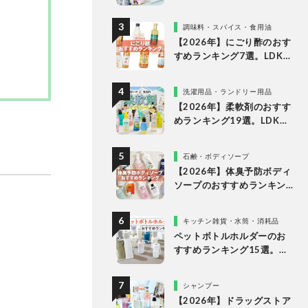
LDKが液体・ジェルボー
ル・粉末の人気商品を比較
調味料・スパイス・食用油
検証
【2026年】にごり酢のおす
すめランキング7選。LDKが
スーパーなどで買える人気
の市販商品を比較
洗濯用品・ランドリー用品
【2026年】柔軟剤のおすす
めランキング19選。LDKが
無香料、香りつきの人気商
品を徹底比較
石鹸・ボディソープ
【2026年】体臭予防ボディ
ソープのおすすめランキン
グ14選。LDKが女性向けの
人気商品を比較
キッチン雑貨・水筒・消耗品
ペットボトルホルダーのお
すすめランキング15選。
LDKが保冷力長持ちの人気
製品を比較
シャンプー
【2026年】ドラッグストア