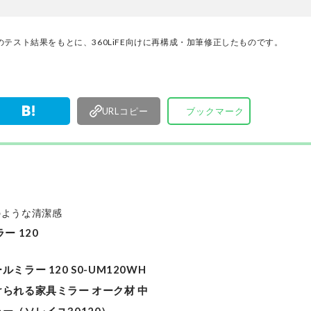
編集部と専門家、そして社内検証機関が実際に使
けた「本当に良いもの」と「お役立ち情報」を厳
なたにお届け。編集長・高橋咲彩を中心に、11名
テスト結果をもとに、360LiFE向けに再構成・加筆修正したものです。
編集体制で日々の検証・記事制作を行っています
URLコピー
ブックマーク
のような清潔感
 120
ー 120 S0-UM120WH
られる家具ミラー オーク材 中