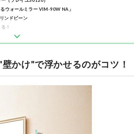
（ソレイユ30120）
ォールミラー VIM-90W NA」
 リンドビーン
きる！
は"壁かけ"で浮かせるのがコツ！