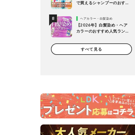
で買えるシャンプーのおす
すめランキング15選。LDK
が市販の人気商品をプロと
ヘアカラー・白髪染め
比較
【2026年】白髪染め・ヘア
カラーのおすすめ人気ラン
キング20選。LDKがプロと
市販製品を明るめ・暗め別
すべて見る
に比較