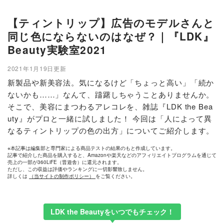
【ティントリップ】広告のモデルさんと
同じ色にならないのはなぜ？｜『LDK』
Beauty実験室2021
2021年1月19日更新
新製品や新美容法。気になるけど「ちょっと高い」「続か
ないかも……」なんて、躊躇しちゃうことありませんか。
そこで、美容にまつわるアレコレを、雑誌『LDK the Bea
uty』がプロと一緒に試しました！ 今回は「人によって異
なるティントリップの色の出方」についてご紹介します。
※本記事は編集部と専門家による商品テストの結果のもと作成しています。
記事で紹介した商品を購入すると、Amazonや楽天などのアフィリエイトプログラムを通じて
売上の一部が360LiFE（晋遊舎）に還元されます。
ただし、この収益は評価やランキングに一切影響致しません。
詳しくは
（当サイトの制作ポリシー）
をご覧ください。
LDK the Beautyをいつでもチェック！