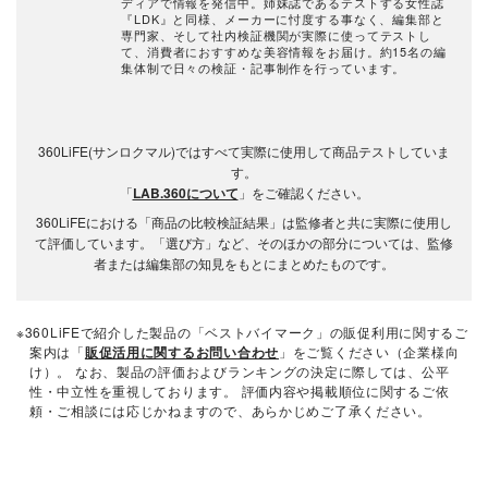
ディアで情報を発信中。姉妹誌であるテストする女性誌
『LDK』と同様、メーカーに忖度する事なく、編集部と
専門家、そして社内検証機関が実際に使ってテストし
て、消費者におすすめな美容情報をお届け。約15名の編
集体制で日々の検証・記事制作を行っています。
360LiFE(サンロクマル)ではすべて実際に使用して商品テストしていま
す。
「
LAB.360について
」をご確認ください。
360LiFEにおける「商品の比較検証結果」は監修者と共に実際に使用し
て評価しています。「選び方」など、そのほかの部分については、監修
者または編集部の知見をもとにまとめたものです。
※360LiFEで紹介した製品の「ベストバイマーク」の販促利用に関するご
案内は「
販促活用に関するお問い合わせ
」をご覧ください（企業様向
け）。 なお、製品の評価およびランキングの決定に際しては、公平
性・中立性を重視しております。 評価内容や掲載順位に関するご依
頼・ご相談には応じかねますので、あらかじめご了承ください。