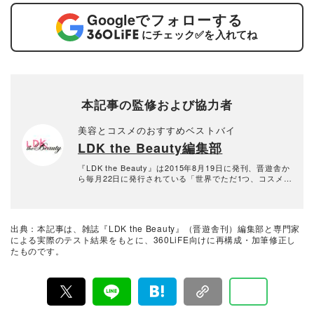
Google
でフォローする
にチェック
✅
を入れてね
本記事の監修および協力者
美容とコスメのおすすめベストバイ
LDK the Beauty編集部
『LDK the Beauty』は2015年8月19日に発刊、晋遊舎か
ら毎月22日に発行されている「世界でただ1つ、コスメを
本音で評価する雑誌」および、美容情報のおすすめメデ
ィアです。コスメやスキンケア製品を多角的に検証し、
その実力を忖度なしで評価しています。『LDK the Beau
ty』の展開は雑誌にとどまらず、Instagramなど様々なメ
出典：本記事は、雑誌『LDK the Beauty』（晋遊舎刊）編集部と専門家
ディアで情報を発信中。姉妹誌であるテストする女性誌
による実際のテスト結果をもとに、360LiFE向けに再構成・加筆修正し
『LDK』と同様、メーカーに忖度する事なく、編集部と
たものです。
専門家、そして社内検証機関が実際に使ってテストし
て、消費者におすすめな美容情報をお届け。約15名の編
集体制で日々の検証・記事制作を行っています。