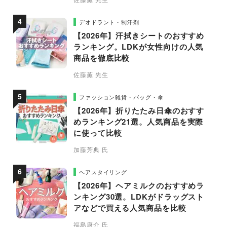
デオドラント・制汗剤
【2026年】汗拭きシートのおすすめ
ランキング。LDKが女性向けの人気
商品を徹底比較
佐藤薫 先生
ファッション雑貨・バッグ・傘
【2026年】折りたたみ日傘のおすす
めランキング21選。人気商品を実際
に使って比較
加藤芳典 氏
ヘアスタイリング
【2026年】ヘアミルクのおすすめラ
ンキング30選。LDKがドラッグスト
アなどで買える人気商品を比較
福島康介 氏