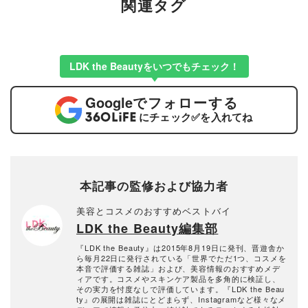
関連タグ
LDK the Beautyをいつでもチェック！
Google
でフォローする
にチェック
✅
を入れてね
本記事の監修および協力者
美容とコスメのおすすめベストバイ
LDK the Beauty編集部
『LDK the Beauty』は2015年8月19日に発刊、晋遊舎か
ら毎月22日に発行されている「世界でただ1つ、コスメを
本音で評価する雑誌」および、美容情報のおすすめメデ
ィアです。コスメやスキンケア製品を多角的に検証し、
その実力を忖度なしで評価しています。『LDK the Beau
ty』の展開は雑誌にとどまらず、Instagramなど様々なメ