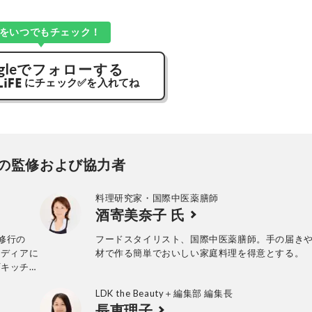
Kをいつでもチェック！
gle
でフォローする
にチェック
✅
を入れてね
の監修および協力者
料理研究家・国際中医薬膳師
酒寄美奈子 氏
修行の
フードスタイリスト、国際中医薬膳師。手の届き
メディアに
材で作る簡単でおいしい家庭料理を得意とする。
町キッチ
LDK the Beauty＋編集部 編集長
長恵理子