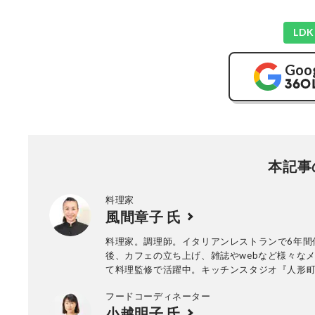
LD
Goo
本記事
料理家
風間章子 氏
料理家。調理師。イタリアンレストランで6年間
後、カフェの立ち上げ、雑誌やwebなど様々な
て料理監修で活躍中。キッチンスタジオ『人形
ン」運営。 定期的にお料理教室なども開催。
フードコーディネーター
小越明子 氏