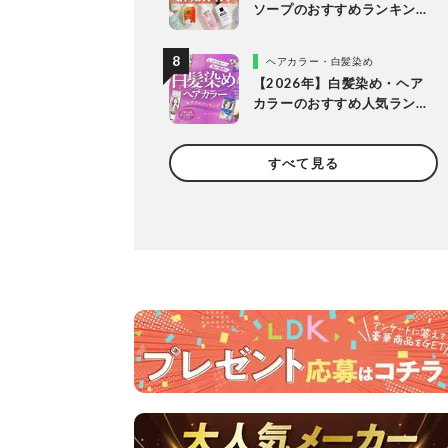
ソープのおすすめランキン
グ14選。LDKが女性向けの
人気商品を比較
ヘアカラー・白髪染め
【2026年】白髪染め・ヘア
カラーのおすすめ人気ラン
キング20選。LDKがプロと
市販製品を明るめ・暗め別
すべて見る
に比較