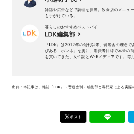
雑誌や広告などで調理を担当。飲食店のメニュ
も手がけている。
暮らしのおすすめベストバイ
LDK編集部
『LDK』は2012年の創刊以来、晋遊舎の理念で
びある、ホンネ」を胸に、消費者目線で本音の
を貫いてきた、女性誌とWEBメディアです。毎月
行の雑誌とWebサイトで、掃除用品から収納イ
ア、食品まで、あらゆるジャンルの商品を徹底
編集部と専門家、そして社内検証機関が実際に
けた「本当に良いもの」と「お役立ち情報」を
なたにお届け。編集長・高橋咲彩を中心に、11
出典：本記事は、雑誌『LDK』（晋遊舎刊）編集部と専門家による実際の
編集体制で日々の検証・記事制作を行っていま
ポスト