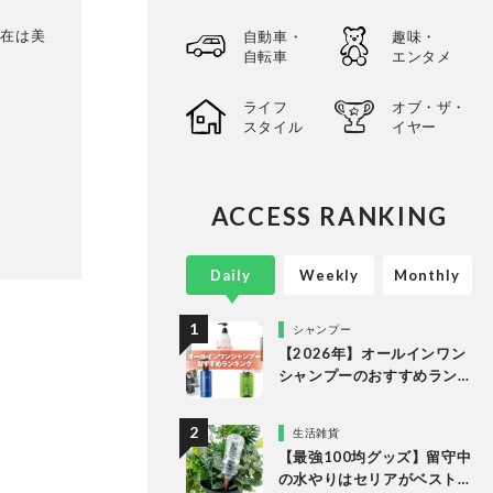
現在は美
自動車・
趣味・
自転車
エンタメ
ライフ
オブ・ザ・
スタイル
イヤー
ACCESS RANKING
Daily
Weekly
Monthly
シャンプー
【2026年】オールインワン
シャンプーのおすすめラン
キング。LDKがドラッグス
トアなどで買える人気商品
生活雑貨
をプロと比較
【最強100均グッズ】留守中
の水やりはセリアがベスト