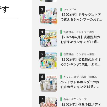
な理由
です
シャンプー
【2026年】ドラッグストア
で買えるシャンプーのおす
すめランキング15選。LDK
が市販の人気商品をプロと
洗濯用品・ランドリー用品
比較
【2026年6月】洗濯洗剤の
おすすめランキング13選。
LDKが液体・ジェルボー
ル・粉末の人気商品を比較
洗濯用品・ランドリー用品
検証
【2026年】柔軟剤のおすす
めランキング19選。LDKが
無香料、香りつきの人気商
品を徹底比較
キッチン雑貨・水筒・消耗品
ペットボトルホルダーのお
すすめランキング15選。
LDKが保冷力長持ちの人気
製品を比較
石鹸・ボディソープ
【2026年】体臭予防ボディ