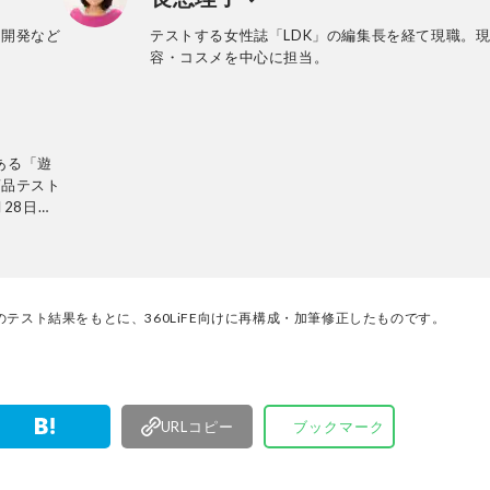
ー開発など
テストする女性誌「LDK」の編集長を経て現職。
容・コスメを中心に担当。
ある「遊
商品テスト
28日発
ンテリ
的に検証。
使って見つ
厳選してあ
名以上の
テスト結果をもとに、360LiFE向けに再構成・加筆修正したものです。
す。
URLコピー
ブックマーク