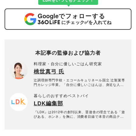
Google
でフォローする
にチェック
✅
を入れてね
本記事の監修および協力者
料理家・自分に優しいごはん研究家
桃世真弓 氏
辻調理師専門学校・エコールキュリネール国立 辻製菓専
門カレッジ卒業。「自分に優しいごはんは、身近な人を
幸せにする」という想いを大切に、「余白を楽しむ、ほ
どほどに丁寧な暮らし」を軸として、身近な食材で無理
暮らしのおすすめベストバイ
なくおいしい、毎日食べたい家庭料理を提案している。
LDK編集部
雑誌・テレビ出演のほか、様々な商品に関するレシピを
提供するなど、幅広く活躍中。
『LDK』は2012年の創刊以来、晋遊舎の理念である「遊
びある、ホンネ」を胸に、消費者目線で本音の商品テス
トを貫いてきた、女性誌とWEBメディアです。毎月28日
発行の雑誌とWebサイトで、掃除用品から収納インテリ
ア、食品まで、あらゆるジャンルの商品を徹底的に検
証。編集部と専門家、そして社内検証機関が実際に使っ