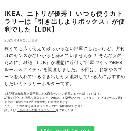
IKEA、ニトリが優秀！ いつも使うカト
ラリーは「引き出しよりボックス」が便
利でした【LDK】
2025年4月28日更新
狭くても広く使えて散らからない部屋にしたいけど、片付
けのセンスがないからと諦めていませんか？ そんな人の
ために、雑誌『LDK』が理想に近付く“部屋づくりのBEST
ルール＆アイテム”を調査しました。今回は、お箸やスプ
ーンを入れている引き出しが大混雑している人におすすめ
したいカトラリーホルダーです。
※本記事は編集部と専門家による商品テストの結果のもと作成しています。
記事で紹介した商品を購入すると、Amazonや楽天などのアフィリエイトプログラムを通じて
売上の一部が360LiFE（晋遊舎）に還元されます。
ただし、この収益は評価やランキングに一切影響致しません。
詳しくは
（当サイトの制作ポリシー）
をご覧ください。
LDKをいつでもチェック！