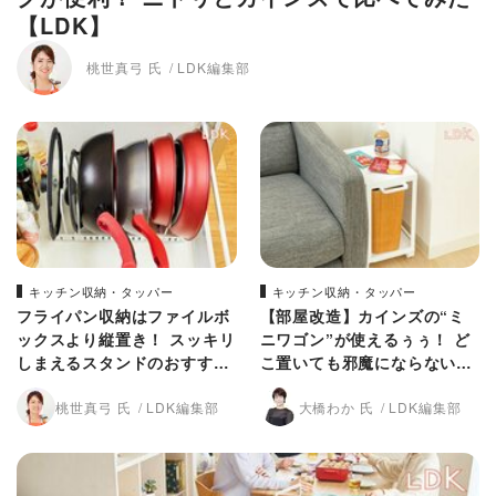
【LDK】
桃世真弓 氏
LDK編集部
キッチン収納・タッパー
キッチン収納・タッパー
フライパン収納はファイルボ
【部屋改造】カインズの“ミ
ックスより縦置き！ スッキリ
ニワゴン”が使えるぅぅ！ ど
しまえるスタンドのおすすめ
こ置いても邪魔にならない魅
は？【LDK】
力【LDK】
桃世真弓 氏
LDK編集部
大橋わか 氏
LDK編集部