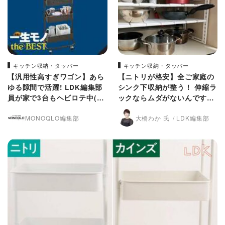
キッチン収納・タッパー
キッチン収納・タッパー
【汎用性高すぎワゴン】あら
【ニトリが格安】全ご家庭の
ゆる隙間で活躍! LDK編集部
シンク下収納が整う！ 伸縮ラ
員が家で3台もヘビロテ中(M
ックならムダがないんです
ONOQLO)
【LDK】
MONOQLO編集部
大橋わか 氏
LDK編集部