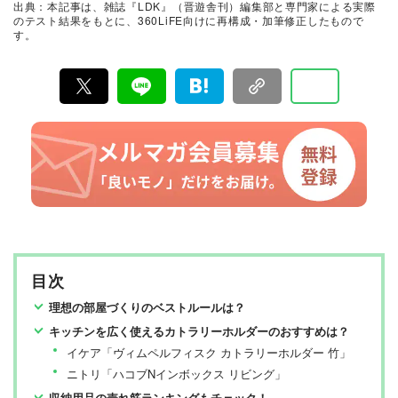
出典：本記事は、雑誌『LDK』（晋遊舎刊）編集部と専門家による実際
て見つけた「本当に良いもの」と「お役立ち情報」を厳
のテスト結果をもとに、360LiFE向けに再構成・加筆修正したもので
選してあなたにお届け。編集長・高橋咲彩を中心に、11
す。
名以上の編集体制で日々の検証・記事制作を行っていま
す。
目次
理想の部屋づくりのベストルールは？
キッチンを広く使えるカトラリーホルダーのおすすめは？
イケア「ヴィムペルフィスク カトラリーホルダー 竹」
ニトリ「ハコブNインボックス リビング」
収納用品の売れ筋ランキングもチェック！