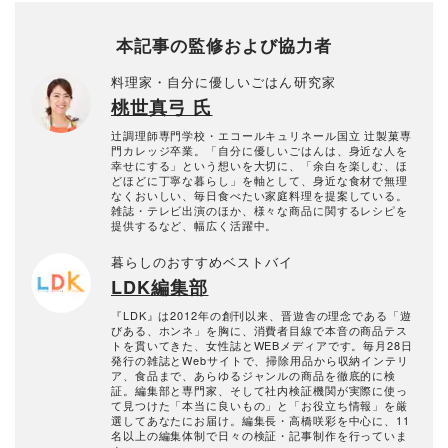
本記事の監修および協力者
料理家・自分に優しいごはん研究家
桃世真弓 氏
辻調理師専門学校・エコールキュリネール国立 辻製菓専
門カレッジ卒業。「自分に優しいごはんは、身近な人を
幸せにする」という想いを大切に、「余白を楽しむ、ほ
どほどに丁寧な暮らし」を軸として、身近な食材で無理
なくおいしい、毎日食べたい家庭料理を提案している。
雑誌・テレビ出演のほか、様々な商品に関するレシピを
提供するなど、幅広く活躍中。
暮らしのおすすめベストバイ
LDK編集部
『LDK』は2012年の創刊以来、晋遊舎の理念である「遊
びある、ホンネ」を胸に、消費者目線で本音の商品テス
トを貫いてきた、女性誌とWEBメディアです。毎月28日
発行の雑誌とWebサイトで、掃除用品から収納インテリ
ア、食品まで、あらゆるジャンルの商品を徹底的に検
証。編集部と専門家、そして社内検証機関が実際に使っ
て見つけた「本当に良いもの」と「お役立ち情報」を厳
選してあなたにお届け。編集長・高橋咲彩を中心に、11
名以上の編集体制で日々の検証・記事制作を行っていま