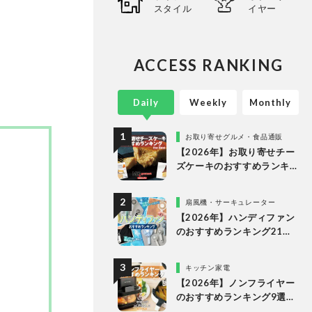
スタイル
イヤー
心に、
ってい
。
ACCESS RANKING
Daily
Weekly
Monthly
お取り寄せグルメ・食品通販
【2026年】お取り寄せチー
ズケーキのおすすめランキ
ング13選。冷凍・冷蔵で届
く人気商品をプロと比較
扇風機・サーキュレーター
【2026年】ハンディファン
のおすすめランキング21
選。冷却プレート付きなど
多様なタイプの人気製品を
キッチン家電
比較
【2026年】ノンフライヤー
のおすすめランキング9選。
一人暮らしからファミリー