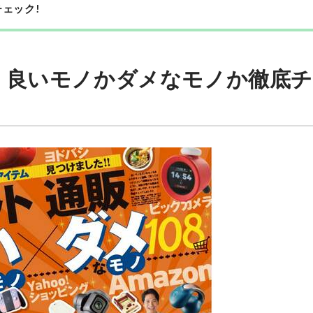
ェック!
、良いモノかダメなモノか徹底