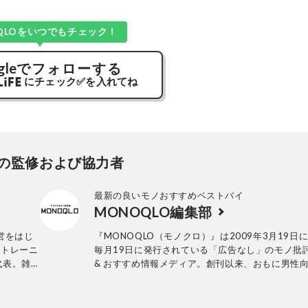
QLOをいつでもチェック！
gle
でフォローする
にチェック
✅
を入れてね
の監修および協力者
最新の良いモノおすすめベストバイ
MONOQLO編集部
運営をはじ
『MONOQLO（モノクロ）』は2009年3月19日
・トレーニ
毎月19日に発行されている「広告なし」のモノ批
代表。雑
& おすすめ情報メディア。創刊以来、おもに男性
活用品や家具、ガジェット、食品などを各分野の
も協力を仰ぎ、編集部と社内の検証機関が実際に
証・評価してきました。テストで見つけた「本当