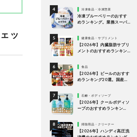
向けまでプロが比較
冷凍食品・冷凍惣菜
冷凍ブルーベリーのおすす
めランキング。業務スーパ
ーやドンキなど市販の人気
チェッ
商品を比較
健康食品・サプリメント
【2026年】内臓脂肪サプリ
メントのおすすめランキン
グ12選。ドラッグストアな
どで買える市販商品を比較
食品
【2026年】ビールのおすす
めランキング20選。国産の
人気ブランドの缶ビールを
専門家が比較
石鹸・ボディソープ
【2026年】クールボディソ
ープのおすすめランキン
グ。ドラッグストアなどで
買える人気製品を比較
掃除用品・クリーナー
【2026年】ハンディ高圧洗