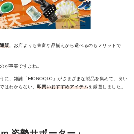
トリプルエス
Dr.Maxam 姿勢サポーター
最安価格:
1,980
〜
¥
通販
。お店よりも豊富な品揃えから選べるのもメリットで
のが事実ですよね。
うに、雑誌『MONOQLO』がさまざまな製品を集めて、良い
ではわからない、
即買いおすすめアイテム
を厳選しました。
xam 姿勢サポーター」