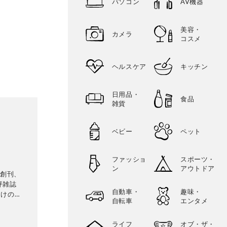
パソコン
AV機器
美容・
カメラ
コスメ
ヘルスケア
キッチン
日用品・
食品
雑貨
ベビー
ペット
ファッショ
スポーツ・
ン
アウトドア
に創刊、
評雑誌
自動車・
趣味・
向けの生
自転車
エンタメ
専門家に
比較・検
ライフ
オブ・ザ・
に良いモ