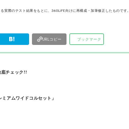
ノ」だけを厳選して紹介。編集長・山田和樹を中
11名以上の編集体制で日々の検証・記事制作を行
る実際のテスト結果をもとに、360LiFE向けに再構成・加筆修正したものです
ます。
URLコピー
ブックマーク
底チェック!!
レミアムワイドコルセット」