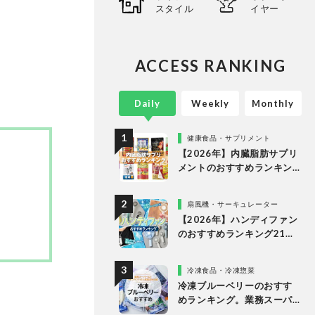
スタイル
イヤー
心に、
ってい
。
ACCESS RANKING
Daily
Weekly
Monthly
健康食品・サプリメント
【2026年】内臓脂肪サプリ
メントのおすすめランキン
グ12選。ドラッグストアな
どで買える市販商品を比較
扇風機・サーキュレーター
【2026年】ハンディファン
のおすすめランキング21
選。冷却プレート付きなど
多様なタイプの人気製品を
冷凍食品・冷凍惣菜
比較
冷凍ブルーベリーのおすす
めランキング。業務スーパ
ーやドンキなど市販の人気