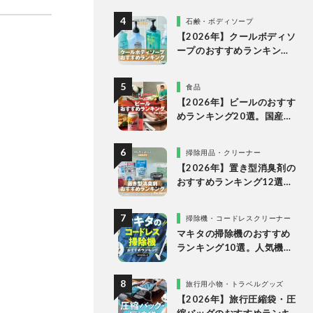
商品を比較
石鹸・ボディソープ
【2026年】クールボディソ
ープのおすすめランキン
グ。ドラッグストアなどで
買える人気製品を比較
食品
【2026年】ビールのおすす
めランキング20選。国産の
人気ブランドの缶ビールを
専門家が比較
掃除用品・クリーナー
【2026年】置き型消臭剤の
おすすめランキング12選。
人気製品を比較
掃除機・コードレスクリーナー
マキタの掃除機のおすすめ
ランキング10選。人気機種
や定番機種を比較
旅行用小物・トラベルグッズ
【2026年】旅行圧縮袋・圧