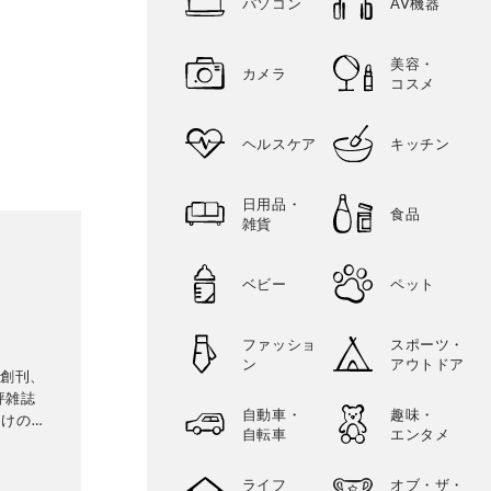
パソコン
AV機器
美容・
カメラ
コスメ
ヘルスケア
キッチン
日用品・
食品
雑貨
ベビー
ペット
ファッショ
スポーツ・
ン
アウトドア
に創刊、
評雑誌
自動車・
趣味・
向けの生
自転車
エンタメ
専門家に
比較・検
ライフ
オブ・ザ・
に良いモ