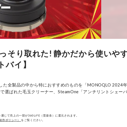
っそり取れた! 静かだから使いや
ストバイ】
した全製品の中から特におすすめのものを「MONOQLO 2024
で選ばれた毛玉クリーナー、SteamOne「アンチリントシェー
通じて売上の一部が360LiFE（晋遊舎）に還元されます。
制作ポリシー）
をご覧ください。