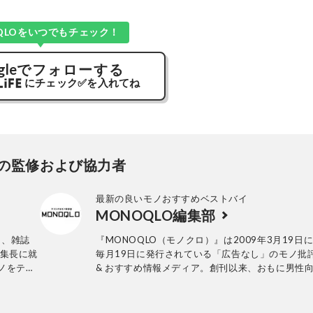
QLOをいつでもチェック！
gle
でフォローする
にチェック
✅
を入れてね
の監修および協力者
最新の良いモノおすすめベストバイ
MONOQLO編集部
し、雑誌
『MONOQLO（モノクロ）』は2009年3月19日
編集長に就
毎月19日に発行されている「広告なし」のモノ批
ノをテス
& おすすめ情報メディア。創刊以来、おもに男性
アグッズ、
活用品や家具、ガジェット、食品などを各分野の
ら中華料理
も協力を仰ぎ、編集部と社内の検証機関が実際に
証・評価してきました。テストで見つけた「本当