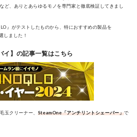
など、ありとあらゆるモノを専門家と徹底検証してきまし
OQLO』がテストしたものから、特におすすめの製品を
SteamOne
選しました！
アンチリントシェーバー
最安価格:
4,980
〜
トバイ】の記事一覧はこちら
¥
毛玉クリーナー、
SteamOne「アンチリントシェーバー」
で