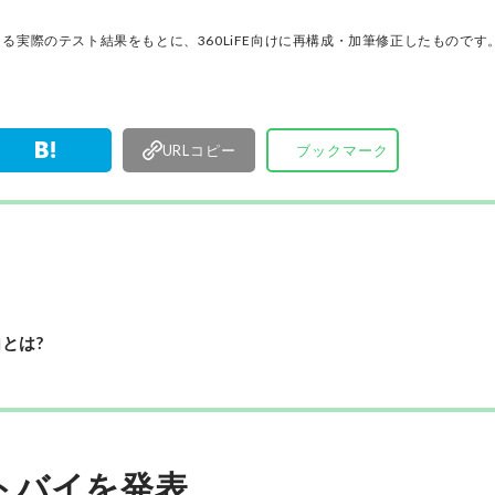
ノ」だけを厳選して紹介。編集長・山田和樹を中
11名以上の編集体制で日々の検証・記事制作を行
る実際のテスト結果をもとに、360LiFE向けに再構成・加筆修正したものです
ます。
URLコピー
ブックマーク
とは?
ストバイを発表