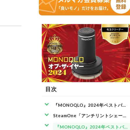
目次
『MONOQLO』2024年ベストバイ
SteamOne「アンチリントシェーバ
『MONOQLO』2024年ベストバ