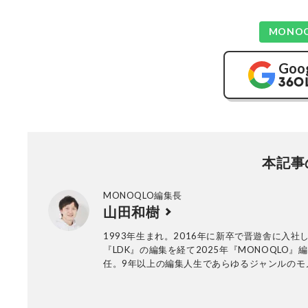
MONO
Goo
本記事
MONOQLO編集長
山田和樹
1993年生まれ。2016年に新卒で晋遊舎に入社
『LDK』の編集を経て2025年『MONOQLO』
任。9年以上の編集人生であらゆるジャンルのモ
トしてきたが、デジタルガジェット、アウトド
マネーが得意。テストのためなら大学研究所か
店まであらゆる場所に押しかける。