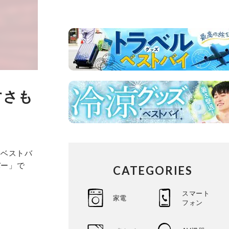
すさも
年ベストバ
バー」で
CATEGORIES
スマート
家電
フォン