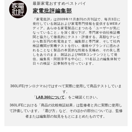
最新家電おすすめベストバイ
家電批評編集部
『家電批評』は2009年11月創刊の月刊誌で、毎月3日に
発行している雑誌および家電専門情報を提供するWEBメ
ディア。あらゆる家電製品にまつわる「ユーザーが気に
なっていること」を深く掘り下げ、専門家や自社検証機
関と協力して徹底的にテスト・評価する。高額なテレビ
から数百円の乾電池まで、編集部と専門家、そして社内
検証機関が実機テストを行い、価格やブランドに惑わさ
れることなく製品の本質的な性能を見極め、その良し悪
しをありのまま、雑誌およびWEBコンテンツとして発
信。編集長・阿部淳平を中心に、11名以上の編集体制で
日々の検証・記事制作を行っています。
360LiFE(サンロクマル)ではすべて実際に使用して商品テストしていま
す。
「
LAB.360について
」をご確認ください。
360LiFEにおける「商品の比較検証結果」は監修者と共に実際に使用し
て評価しています。「選び方」など、そのほかの部分については、監修
者または編集部の知見をもとにまとめたものです。