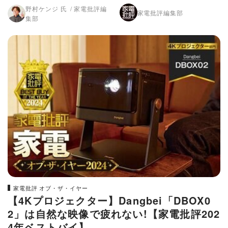
コスパ優秀モデル【家電批評
力！【家電批評2024年ベスト
野村ケンジ 氏
家電批評編
家電批評編集部
2024年ベストバイ】
バイ】
集部
家電批評 オブ・ザ・イヤー
【4Kプロジェクター】Dangbei「DBOX0
2」は自然な映像で疲れない!【家電批評202
4年ベストバイ】