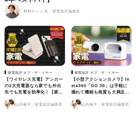
野村ケンジ 氏
家電批評編集部
家電批評 オブ・ザ・イヤー
家電批評 オブ・ザ・イヤー
【ワイヤレス充電】アンカー
【小型アクションカメラ】In
の2大充電器なら家でも外出
sta360「GO 3S」は手軽に
先でも充電を効率化！【家電
撮れて機能も画質も大満足！
批評2024年ベストバイ】
旅行や食べ歩きのおともに
山内薫平
家電批評編集部
山内薫平
家電批評編集部
【家電批評2024年ベストバ
イ】