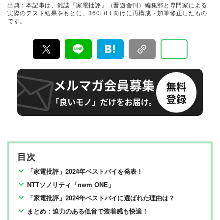
出典：本記事は、雑誌『家電批評』（晋遊舎刊）編集部と専門家による
検証機関が実機テストを行い、価格やブランドに惑わさ
実際のテスト結果をもとに、360LiFE向けに再構成・加筆修正したもの
れることなく製品の本質的な性能を見極め、その良し悪
です。
しをありのまま、雑誌およびWEBコンテンツとして発
信。編集長・阿部淳平を中心に、11名以上の編集体制で
日々の検証・記事制作を行っています。
目次
「家電批評」2024年ベストバイを発表！
NTTソノリティ「nwm ONE」
「家電批評」2024年ベストバイに選ばれた理由は？
まとめ：迫力のある低音で装着感も快適！