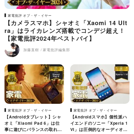
家電批評 オブ・ザ・イヤー
【カメラスマホ】シャオミ「Xaomi 14 Ult
ra」はライカレンズ搭載でコンデジ超え！
【家電批評2024年ベストバイ】
加藤直樹
家電批評編集部
家電批評 オブ・ザ・イヤー
家電批評 オブ・ザ・イヤー
【Androidタブレット】シャ
【Androidスマホ】個性派ハ
オミ「Xiaomi Pad 6」は仕
イエンドのソニー「Xperia 1
事に遊びにバランスの取れた
VI」は圧倒的なオーディオ