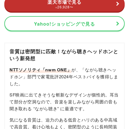
楽天市場で見る
26,928
〜
¥
Yahoo!ショッピングで見る
音質は密閉型に匹敵！ながら聴きヘッドホンと
いう新発想
NTTソノリティ「nwm ONE」
が、「ながら聴きヘッ
ドホン」部門で家電批評2024年ベストバイを獲得しま
した。
SF映画に出てきそうな斬新なデザインが個性的。耳当
て部分が空洞なので、音楽を楽しみながら周囲の音も
聞き取れる “ながら聴き” に最適です。
気になる音質は、迫力のある低音とハリのある中高域
で高音質。着け心地もよく、密閉型のように長時間装