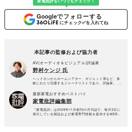
家電批評をいつでもチェック！
Google
でフォローする
にチェック
✅
を入れてね
本記事の監修および協力者
AV(オーディオ＆ビジュアル)評論家
野村ケンジ 氏
ヘッドホンからホームシアター、ガジェット系など、多
岐にわたり活躍するジャーナリストであり、評論家。 特
にイヤホン・ヘッドホンなどのポータブルオーディオを
主軸に、VGPライフスタイル審査委員やヘッドフォンブ
最新家電おすすめベストバイ
ック・アワード審査員として年間300製品以上の新製品を
家電批評編集部
10年以上にわたり試聴し続けている。 専門誌やWEBメデ
ィアへのレビュー記事執筆に加え、TBSテレビ『開運音
楽堂』やFMラジオ『ふわっと』に出演歴があり、YouTu
『家電批評』は2009年11月創刊の月刊誌で、毎月3日に
be「ノムケンLabチャンネル」運営やイベント主催な
発行している雑誌および家電専門情報を提供するWEBメ
ど、幅広いメディアでその知見を発信している。
ディア。あらゆる家電製品にまつわる「ユーザーが気に
なっていること」を深く掘り下げ、専門家や自社検証機
関と協力して徹底的にテスト・評価する。高額なテレビ
から数百円の乾電池まで、編集部と専門家、そして社内