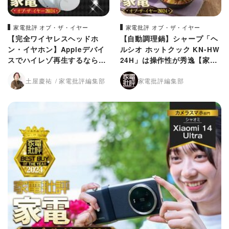
家電批評 オブ・ザ・イヤー
家電批評 オブ・ザ・イヤー
【完全ワイヤレスヘッドホ
【自動調理鍋】シャープ「ヘ
ン・イヤホン】Appleデバイ
ルシオ ホットクック KN-HW
スでハイレゾ再生するならAK
24H」は操作性が秀逸【家電
G！【家電批評2024年ベスト
批評2024年ベストバイ】
土屋慶祐
家電批評編集部
家電批評編集部
バイ】