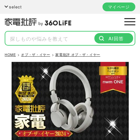
select
マイページ
by
AI回答
HOME
オブ・ザ・イヤー
家電批評 オブ・ザ・イヤー