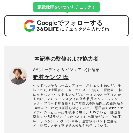
家電批評をいつでもチェック！
Google
でフォローする
にチェック
✅
を入れてね
本記事の監修および協力者
AV(オーディオ＆ビジュアル)評論家
野村ケンジ 氏
ヘッドホンからホームシアター、ガジェット系など、多
岐にわたり活躍するジャーナリストであり、評論家。 特
にイヤホン・ヘッドホンなどのポータブルオーディオを
主軸に、VGPライフスタイル審査委員やヘッドフォンブ
ック・アワード審査員として年間300製品以上の新製品を
10年以上にわたり試聴し続けている。 専門誌やWEBメデ
ィアへのレビュー記事執筆に加え、TBSテレビ『開運音
楽堂』やFMラジオ『ふわっと』に出演歴があり、YouTu
be「ノムケンLabチャンネル」運営やイベント主催な
ど、幅広いメディアでその知見を発信している。