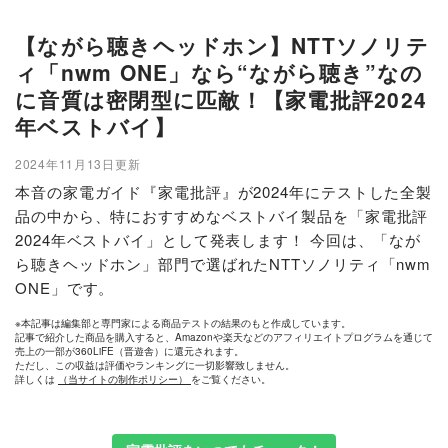
【ながら聴きヘッドホン】NTTソノリテ
ィ「nwm ONE」なら“ながら聴き”なの
に音質は密閉型に匹敵！【家電批評2024
年ベストバイ】
2024年11月13日更新
本音の家電ガイド『家電批評』が2024年にテストした全製
品の中から、特におすすめなベストバイ製品を「家電批評
2024年ベストバイ」として発表します！ 今回は、「なが
ら聴きヘッドホン」部門で選ばれたNTTソノリティ「nwm
ONE」です。
※本記事は編集部と専門家による商品テストの結果のもと作成しています。
記事で紹介した商品を購入すると、Amazonや楽天などのアフィリエイトプログラムを通じて
売上の一部が360LiFE（晋遊舎）に還元されます。
ただし、この収益は評価やランキングに一切影響致しません。
詳しくは
（当サイトの制作ポリシー）
をご覧ください。