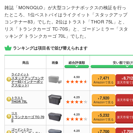
雑誌「MONOQLO」が大型コンテナボックスの検証を行っ
たところ、1位ベストバイはライクイット「スタックアップ
コンテナー83」でした。2位はトラスト「THOR 75L」と、
リス「トランクカーゴ TC-70S」と、ゴードンミラー「スタ
ッキング トランクカーゴ 70L」でした。
ランキングは項目名で並び替えられます
商品
画像
総合評価順
安い順で並び
ライクイット
4.50
7,471
8,712
スタックアップコンテ
¥
¥
ナー83 (インナーボッ
Amazonで見る
楽天市場で
クスセット)
4.25
7,920
トラスト
¥
楽天市場で
THOR 75L
Amazonで見る
リス
4.25
5,232
¥
トランクカーゴ TC-70
楽天市場で
Amazonで見る
S
ゴードンミラー
4.25
7,700
7,700
¥
¥