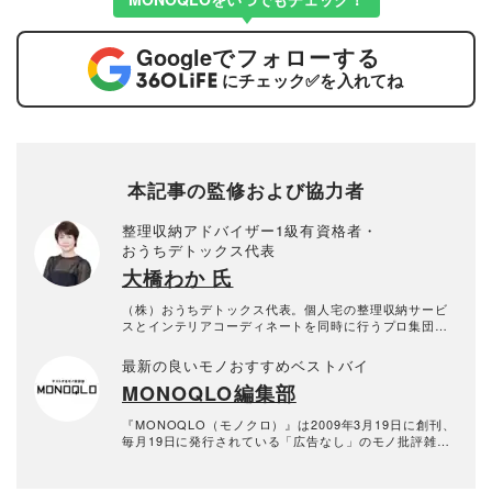
Google
でフォローする
にチェック
✅
を入れてね
本記事の監修および協力者
整理収納アドバイザー1級有資格者・
おうちデトックス代表
大橋わか 氏
（株）おうちデトックス代表。個人宅の整理収納サービ
スとインテリアコーディネートを同時に行うプロ集団。
お片付けスタッフ全員、整理収納アドバイザー1級有資格
者。年間約1000回以上のお片づけに悩む個人宅の整理収
最新の良いモノおすすめベストバイ
納サービス実績あり。
MONOQLO編集部
『MONOQLO（モノクロ）』は2009年3月19日に創刊、
毎月19日に発行されている「広告なし」のモノ批評雑誌
& おすすめ情報メディア。創刊以来、おもに男性向けの
生活用品や家具、ガジェット、食品などを各分野の専門
家にも協力を仰ぎ、編集部と社内の検証機関が実際に比