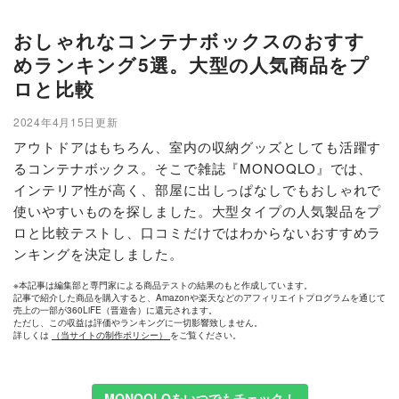
おしゃれなコンテナボックスのおすす
めランキング5選。大型の人気商品をプ
ロと比較
2024年4月15日更新
アウトドアはもちろん、室内の収納グッズとしても活躍す
るコンテナボックス。そこで雑誌『MONOQLO』では、
インテリア性が高く、部屋に出しっぱなしでもおしゃれで
使いやすいものを探しました。大型タイプの人気製品をプ
ロと比較テストし、口コミだけではわからないおすすめラ
ンキングを決定しました。
※本記事は編集部と専門家による商品テストの結果のもと作成しています。
記事で紹介した商品を購入すると、Amazonや楽天などのアフィリエイトプログラムを通じて
売上の一部が360LiFE（晋遊舎）に還元されます。
ただし、この収益は評価やランキングに一切影響致しません。
詳しくは
（当サイトの制作ポリシー）
をご覧ください。
MONOQLOをいつでもチェック！