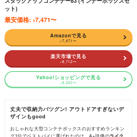
スタックアップコンテナー83 (インナーボックスセ
ット)
最安価格:
7,471
〜
¥
Amazonで見る
7,471
〜
¥
楽天市場で見る
8,712
〜
¥
Yahoo!ショッピングで見る
9,240
〜
¥
丈夫で収納力バツグン! アウトドアすぎないデ
ザインもgood
おしゃれな大型コンテナボックスのおすすめランキン
グ1位でベストバイに選ばれたのは、A+評価の
ライク