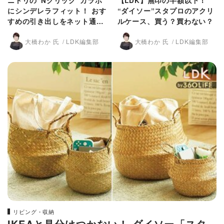
ニトリの“Nクリック”カラボ
【LDK】無印の半額以下！
にシンデレラフィット！ おす
“ダイソー”スタプロのアクリ
すめの引き出しをネット通販
ルケース、買う？買わない？
で発見【LDK】
大橋わか 氏
LDK編集部
大橋わか 氏
LDK編集部
リビング・収納
IKEAと見分けつかない！ ダイソー「スタ