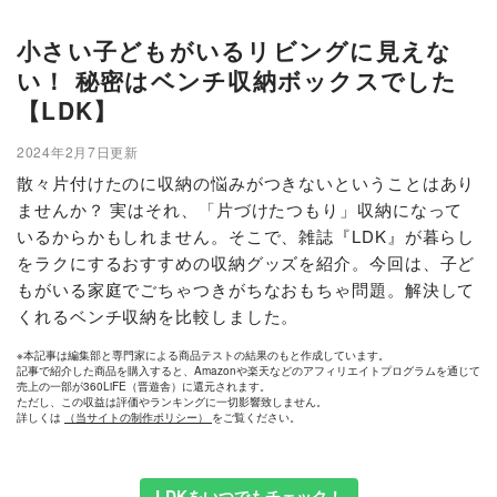
小さい子どもがいるリビングに見えな
い！ 秘密はベンチ収納ボックスでした
【LDK】
2024年2月7日更新
散々片付けたのに収納の悩みがつきないということはあり
ませんか？ 実はそれ、「片づけたつもり」収納になって
いるからかもしれません。そこで、雑誌『LDK』が暮らし
をラクにするおすすめの収納グッズを紹介。今回は、子ど
もがいる家庭でごちゃつきがちなおもちゃ問題。解決して
くれるベンチ収納を比較しました。
※本記事は編集部と専門家による商品テストの結果のもと作成しています。
記事で紹介した商品を購入すると、Amazonや楽天などのアフィリエイトプログラムを通じて
売上の一部が360LiFE（晋遊舎）に還元されます。
ただし、この収益は評価やランキングに一切影響致しません。
詳しくは
（当サイトの制作ポリシー）
をご覧ください。
LDKをいつでもチェック！