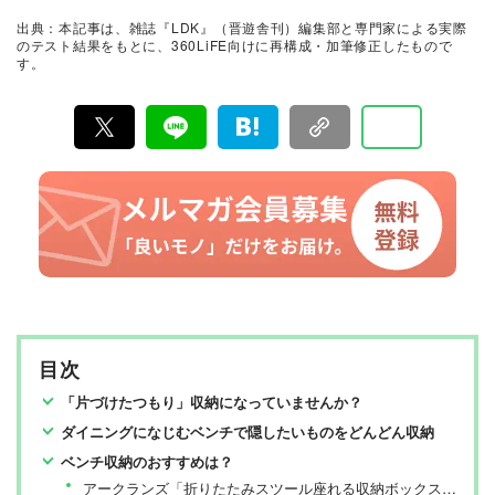
証。編集部と専門家、そして社内検証機関が実際に使っ
出典：本記事は、雑誌『LDK』（晋遊舎刊）編集部と専門家による実際
て見つけた「本当に良いもの」と「お役立ち情報」を厳
のテスト結果をもとに、360LiFE向けに再構成・加筆修正したもので
選してあなたにお届け。編集長・高橋咲彩を中心に、11
す。
名以上の編集体制で日々の検証・記事制作を行っていま
す。
目次
「片づけたつもり」収納になっていませんか？
ダイニングになじむベンチで隠したいものをどんどん収納
ベンチ収納のおすすめは？
アークランズ「折りたたみスツール座れる収納ボックスワイド ベージュ」