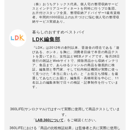
（株）おうちデトックス代表。個人宅の整理収納サービ
スとインテリアコーディネートを同時に行うプロ集団。
お片付けスタッフ全員、整理収納アドバイザー1級有資格
者。年間約1000回以上のお片づけに悩む個人宅の整理収
納サービス実績あり。
暮らしのおすすめベストバイ
LDK編集部
『LDK』は2012年の創刊以来、晋遊舎の理念である「遊
びある、ホンネ」を胸に、消費者目線で本音の商品テス
トを貫いてきた、女性誌とWEBメディアです。毎月28日
発行の雑誌とWebサイトで、掃除用品から収納インテリ
ア、食品まで、あらゆるジャンルの商品を徹底的に検
証。編集部と専門家、そして社内検証機関が実際に使っ
て見つけた「本当に良いもの」と「お役立ち情報」を厳
選してあなたにお届け。編集長・高橋咲彩を中心に、11
名以上の編集体制で日々の検証・記事制作を行っていま
す。
360LiFE(サンロクマル)ではすべて実際に使用して商品テストしていま
す。
「
LAB.360について
」をご確認ください。
360LiFEにおける「商品の比較検証結果」は監修者と共に実際に使用し