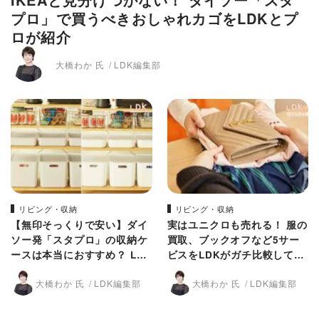
プロ」で買うべきおしゃれカゴをLDKとプ
ロが紹介
大橋わか 氏
LDK編集部
リビング・収納
リビング・収納
【無印そっくりで安い】ダイ
実はユニクロも売れる！ 服の
ソー発「スタプロ」の収納ケ
買取、ブックオフなど5サー
ースは本当におすすめ？ LDK
ビスをLDKがガチ比較してみ
とプロが比較
た
大橋わか 氏
LDK編集部
大橋わか 氏
LDK編集部