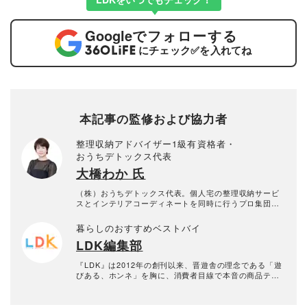
Google
でフォローする
にチェック
✅
を入れてね
本記事の監修および協力者
整理収納アドバイザー1級有資格者・
おうちデトックス代表
大橋わか 氏
（株）おうちデトックス代表。個人宅の整理収納サービ
スとインテリアコーディネートを同時に行うプロ集団。
お片付けスタッフ全員、整理収納アドバイザー1級有資格
者。年間約1000回以上のお片づけに悩む個人宅の整理収
暮らしのおすすめベストバイ
納サービス実績あり。
LDK編集部
『LDK』は2012年の創刊以来、晋遊舎の理念である「遊
びある、ホンネ」を胸に、消費者目線で本音の商品テス
トを貫いてきた、女性誌とWEBメディアです。毎月28日
発行の雑誌とWebサイトで、掃除用品から収納インテリ
ア、食品まで、あらゆるジャンルの商品を徹底的に検