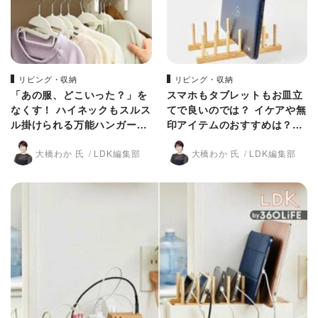
リビング・収納
リビング・収納
「あの服、どこいった？」を
スマホもタブレットもお皿立
なくす！ ハイネックもスルス
てで良いのでは？ イケアや無
ル掛けられる万能ハンガーを
印アイテムのおすすめは？
発見【LDK】
【LDK】
大橋わか 氏
LDK編集部
大橋わか 氏
LDK編集部