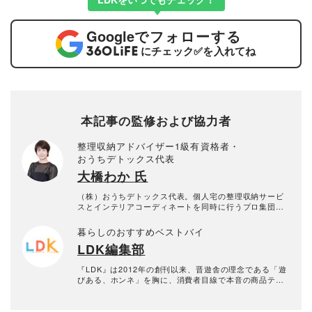
Google
でフォローする
にチェック
✅
を入れてね
本記事の監修および協力者
整理収納アドバイザー1級有資格者・
おうちデトックス代表
大橋わか 氏
（株）おうちデトックス代表。個人宅の整理収納サービ
スとインテリアコーディネートを同時に行うプロ集団。
お片付けスタッフ全員、整理収納アドバイザー1級有資格
者。年間約1000回以上のお片づけに悩む個人宅の整理収
暮らしのおすすめベストバイ
納サービス実績あり。
LDK編集部
『LDK』は2012年の創刊以来、晋遊舎の理念である「遊
びある、ホンネ」を胸に、消費者目線で本音の商品テス
トを貫いてきた、女性誌とWEBメディアです。毎月28日
発行の雑誌とWebサイトで、掃除用品から収納インテリ
ア、食品まで、あらゆるジャンルの商品を徹底的に検