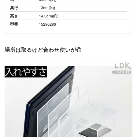
奥行
13cm(約)
高さ
14.3cm(約)
型番
15296286
場所は取るけど合わせ使いが◎