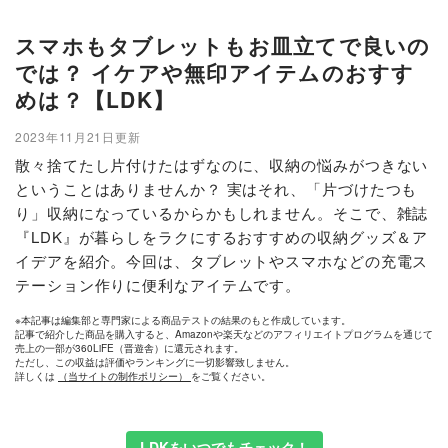
スマホもタブレットもお皿立てで良いの
では？ イケアや無印アイテムのおすす
めは？【LDK】
2023年11月21日更新
散々捨てたし片付けたはずなのに、収納の悩みがつきない
ということはありませんか？ 実はそれ、「片づけたつも
り」収納になっているからかもしれません。そこで、雑誌
『LDK』が暮らしをラクにするおすすめの収納グッズ＆ア
イデアを紹介。今回は、タブレットやスマホなどの充電ス
テーション作りに便利なアイテムです。
※本記事は編集部と専門家による商品テストの結果のもと作成しています。
記事で紹介した商品を購入すると、Amazonや楽天などのアフィリエイトプログラムを通じて
売上の一部が360LiFE（晋遊舎）に還元されます。
ただし、この収益は評価やランキングに一切影響致しません。
詳しくは
（当サイトの制作ポリシー）
をご覧ください。
LDKをいつでもチェック！