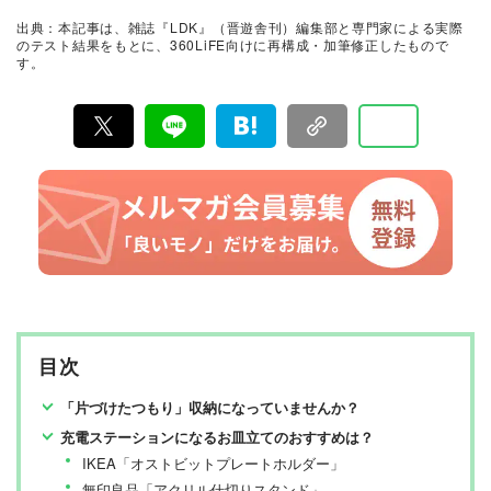
証。編集部と専門家、そして社内検証機関が実際に使っ
出典：本記事は、雑誌『LDK』（晋遊舎刊）編集部と専門家による実際
て見つけた「本当に良いもの」と「お役立ち情報」を厳
のテスト結果をもとに、360LiFE向けに再構成・加筆修正したもので
選してあなたにお届け。編集長・高橋咲彩を中心に、11
す。
名以上の編集体制で日々の検証・記事制作を行っていま
す。
目次
「片づけたつもり」収納になっていませんか？
充電ステーションになるお皿立てのおすすめは？
IKEA「オストビットプレートホルダー」
無印良品「アクリル仕切りスタンド」