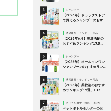
な理由
シャンプー
【2026年】ドラッグストア
で買えるシャンプーのおす
すめランキング15選。LDK
が市販の人気商品をプロと
洗濯用品・ランドリー用品
比較
【2026年6月】洗濯洗剤の
おすすめランキング13選。
LDKが液体・ジェルボー
ル・粉末の人気商品を比較
シャンプー
検証
【2026年】オールインワン
シャンプーのおすすめラン
キング。LDKがドラッグス
トアなどで買える人気商品
洗濯用品・ランドリー用品
をプロと比較
【2026年】柔軟剤のおすす
めランキング19選。LDKが
無香料、香りつきの人気商
品を徹底比較
キッチン雑貨・水筒・消耗品
ペットボトルホルダーのお