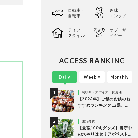
選してあ
自動車・
趣味・
以上の
自転車
エンタメ
。
ライフ
オブ・ザ・
スタイル
イヤー
ACCESS RANKING
Daily
Weekly
Monthly
調味料・スパイス・食用油
【2026年】ご飯のお供のお
すすめランキング12選。
LDKが食べるラー油など市
販の人気商品をプロと徹底
生活雑貨
比較
【最強100均グッズ】留守中
の水やりはセリアがベスト