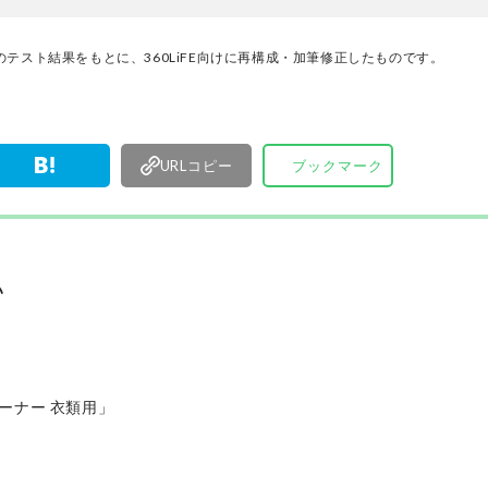
けた「本当に良いもの」と「お役立ち情報」を厳
なたにお届け。編集長・高橋咲彩を中心に、11名
テスト結果をもとに、360LiFE向けに再構成・加筆修正したものです。
編集体制で日々の検証・記事制作を行っています
URLコピー
ブックマーク
い
ーナー 衣類用」