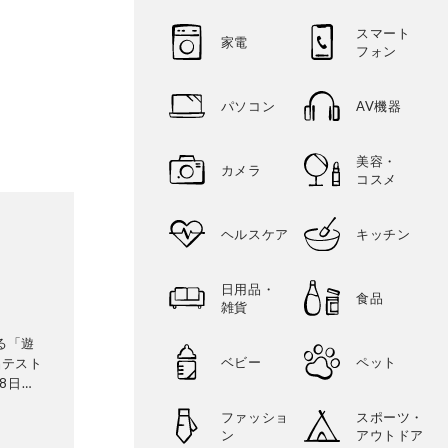
スマート
家電
フォン
パソコン
AV機器
美容・
カメラ
コスメ
ヘルスケア
キッチン
日用品・
食品
雑貨
る「遊
ベビー
ペット
品テスト
8日発
テリ
ファッショ
スポーツ・
に検証。
ン
アウトドア
って見つ