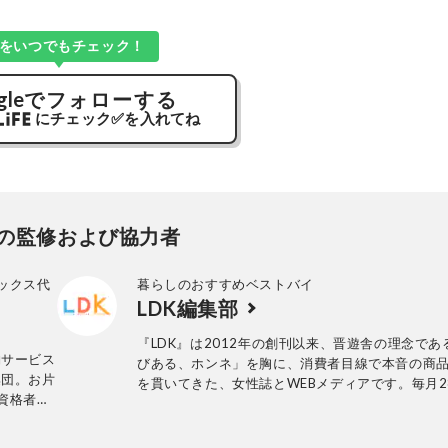
Kをいつでもチェック！
gle
でフォローする
にチェック
✅
を入れてね
の監修および協力者
ックス代
暮らしのおすすめベストバイ
LDK編集部
『LDK』は2012年の創刊以来、晋遊舎の理念であ
納サービス
びある、ホンネ」を胸に、消費者目線で本音の商
集団。お片
を貫いてきた、女性誌とWEBメディアです。毎月2
資格者。
行の雑誌とWebサイトで、掃除用品から収納イン
理収納サ
ア、食品まで、あらゆるジャンルの商品を徹底的
編集部と専門家、そして社内検証機関が実際に使