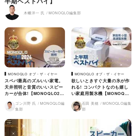
半期ベストバイ】
木幡洋一 氏
MONOQLO編集部
MONOQLO オブ・ザ・イヤー
MONOQLO オブ・ザ・イヤー
スペパ最高のズルいい家電。
欲しいときすぐ大量の氷が作
天井照明と音質のいいスピー
れる! コンパクトなのも嬉し
カーが合体!【MONOQLO20
い家庭用製氷機【MONOQLO
24上半期ベストバイ】
2024上半期ベストバイ】
ゴン川野 氏
MONOQLO編
石田 美穂
MONOQLO編集
集部
部