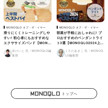
MONOQLO オブ・ザ・イヤー
MONOQLO オブ・ザ・イヤー
滑りにくくトレーニングしや
部屋が手軽におしゃれに! プ
すい! 初心者にもおすすめな
ロおすすめのペンダントライ
エクササイズバンド【MONO
ト3選【MONOQLO2024上半
QLO2024上半期ベストバ
期ベストバイ】
谷けいじ 氏
MONOQLO編
くろだあきこ 氏
MONOQ
イ】
集部
LO編集部
トップへ