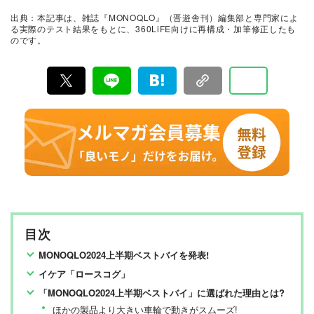
較・検証・評価してきました。テストで見つけた「本当
出典：本記事は、雑誌『MONOQLO』（晋遊舎刊）編集部と専門家によ
に良いモノ」だけを厳選して紹介。編集長・山田和樹を
る実際のテスト結果をもとに、360LiFE向けに再構成・加筆修正したも
中心に、11名以上の編集体制で日々の検証・記事制作を
のです。
行っています。
目次
MONOQLO2024上半期ベストバイを発表!
イケア「ロースコグ」
「MONOQLO2024上半期ベストバイ」に選ばれた理由とは?
ほかの製品より大きい車輪で動きがスムーズ!