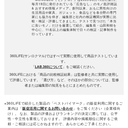
毎月19日に発行されている「広告なし」のモノ批評雑誌
& おすすめ情報メディア。創刊以来、おもに男性向けの
生活用品や家具、ガジェット、食品などを各分野の専門
家にも協力を仰ぎ、編集部と社内の検証機関が実際に比
較・検証・評価してきました。テストで見つけた「本当
に良いモノ」だけを厳選して紹介。編集長・山田和樹を
中心に、11名以上の編集体制で日々の検証・記事制作を
行っています。
360LiFE(サンロクマル)ではすべて実際に使用して商品テストしていま
す。
「
LAB.360について
」をご確認ください。
360LiFEにおける「商品の比較検証結果」は監修者と共に実際に使用し
て評価しています。「選び方」など、そのほかの部分については、監修
者または編集部の知見をもとにまとめたものです。
※360LiFEで紹介した製品の「ベストバイマーク」の販促利用に関するご
案内は「
販促活用に関するお問い合わせ
」をご覧ください（企業様向
け）。 なお、製品の評価およびランキングの決定に際しては、公平
性・中立性を重視しております。 評価内容や掲載順位に関するご依
頼・ご相談には応じかねますので、あらかじめご了承ください。