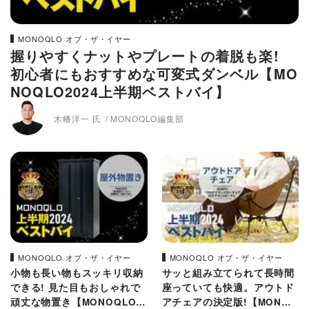
MONOQLO オブ・ザ・イヤー
握りやすくナットやプレートの着脱も楽!
初心者にもおすすめな可変式ダンベル【MO
NOQLO2024上半期ベストバイ】
木幡洋一 氏
MONOQLO編集部
MONOQLO オブ・ザ・イヤー
MONOQLO オブ・ザ・イヤー
小物も長い物もスッキリ収納
サッと組み立てられて長時間
できる! 見た目もおしゃれで
座っていても快適。アウトド
頑丈な物置き【MONOQLO2
アチェアの決定版!【MONOQ