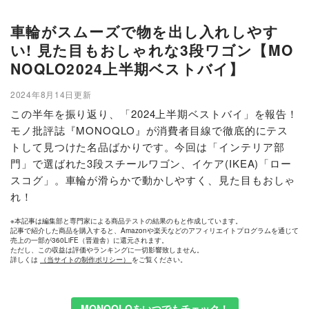
車輪がスムーズで物を出し入れしやす
い! 見た目もおしゃれな3段ワゴン【MO
NOQLO2024上半期ベストバイ】
2024年8月14日更新
この半年を振り返り、「2024上半期ベストバイ」を報告！
モノ批評誌『MONOQLO』が消費者目線で徹底的にテス
トして見つけた名品ばかりです。今回は「インテリア部
門」で選ばれた3段スチールワゴン、イケア(IKEA)「ロー
スコグ」。車輪が滑らかで動かしやすく、見た目もおしゃ
れ！
※本記事は編集部と専門家による商品テストの結果のもと作成しています。
記事で紹介した商品を購入すると、Amazonや楽天などのアフィリエイトプログラムを通じて
売上の一部が360LiFE（晋遊舎）に還元されます。
ただし、この収益は評価やランキングに一切影響致しません。
詳しくは
（当サイトの制作ポリシー）
をご覧ください。
MONOQLOをいつでもチェック！