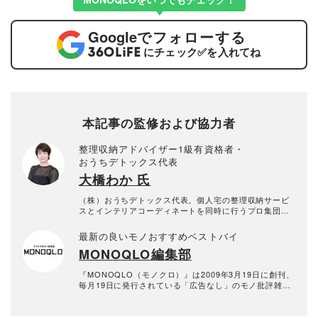
Google
でフォローする
にチェック
✅
を入れてね
本記事の監修および協力者
整理収納アドバイザー1級有資格者・
おうちデトックス代表
大橋わか 氏
（株）おうちデトックス代表。個人宅の整理収納サービ
スとインテリアコーディネートを同時に行うプロ集団。
お片付けスタッフ全員、整理収納アドバイザー1級有資格
者。年間約1000回以上のお片づけに悩む個人宅の整理収
最新の良いモノおすすめベストバイ
納サービス実績あり。
MONOQLO編集部
『MONOQLO（モノクロ）』は2009年3月19日に創刊、
毎月19日に発行されている「広告なし」のモノ批評雑誌
& おすすめ情報メディア。創刊以来、おもに男性向けの
生活用品や家具、ガジェット、食品などを各分野の専門
家にも協力を仰ぎ、編集部と社内の検証機関が実際に比