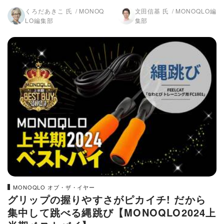
024上半期ベストバイ】
LO2024上半期ベストバイ】
くろだあきこ 氏
MONOQ
文田信基 氏
MONOQLO編
LO編集部
集部
MONOQLO オブ・ザ・イヤー
グリップの握りやすさがピカイチ! だから
集中して跳べる縄跳び【MONOQLO2024上