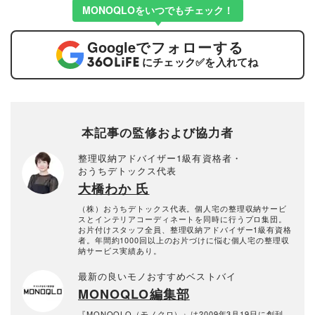
MONOQLOをいつでもチェック！
Google
でフォローする
にチェック
✅
を入れてね
本記事の監修および協力者
整理収納アドバイザー1級有資格者・
おうちデトックス代表
大橋わか 氏
（株）おうちデトックス代表。個人宅の整理収納サービ
スとインテリアコーディネートを同時に行うプロ集団。
お片付けスタッフ全員、整理収納アドバイザー1級有資格
者。年間約1000回以上のお片づけに悩む個人宅の整理収
納サービス実績あり。
最新の良いモノおすすめベストバイ
MONOQLO編集部
『MONOQLO（モノクロ）』は2009年3月19日に創刊、