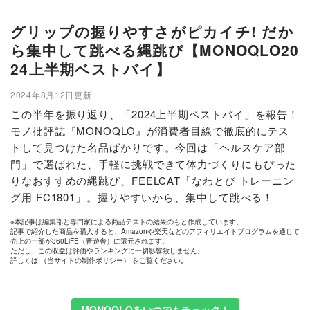
グリップの握りやすさがピカイチ! だか
ら集中して跳べる縄跳び【MONOQLO20
24上半期ベストバイ】
2024年8月12日更新
この半年を振り返り、「2024上半期ベストバイ」を報告！
モノ批評誌『MONOQLO』が消費者目線で徹底的にテス
トして見つけた名品ばかりです。今回は「ヘルスケア部
門」で選ばれた、手軽に挑戦できて体力づくりにもぴった
りなおすすめの縄跳び、FEELCAT「なわとび トレーニン
グ用 FC1801」。握りやすいから、集中して跳べる！
※本記事は編集部と専門家による商品テストの結果のもと作成しています。
記事で紹介した商品を購入すると、Amazonや楽天などのアフィリエイトプログラムを通じて
売上の一部が360LiFE（晋遊舎）に還元されます。
ただし、この収益は評価やランキングに一切影響致しません。
詳しくは
（当サイトの制作ポリシー）
をご覧ください。
MONOQLOをいつでもチェック！