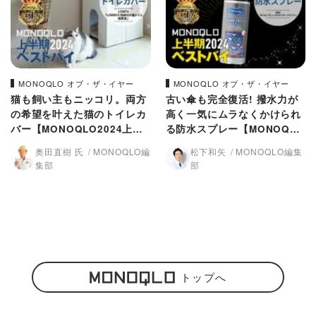
MONOQLO オブ・ザ・イヤー
MONOQLO オブ・ザ・イヤー
猫も飼い主もニッコリ。両方
古い傘も完全復活! 撥水力が
の希望を叶えた猫のトイレカ
高く一気にムラなくかけられ
バー【MONOQLO2024上半
る防水スプレー【MONOQLO
期ベストバイ】
2024上半期ベストバイ】
奥田直樹 氏
MONOQLO編
松下和矢
MONOQLO編集
集部
部
トップへ