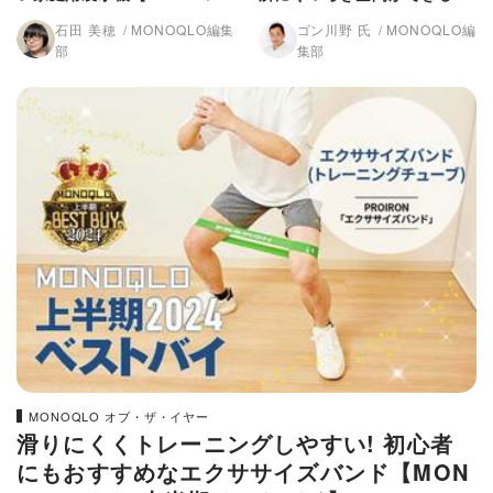
2024上半期ベストバイ】
【MONOQLO2024上半期ベ
石田 美穂
MONOQLO編集
ゴン川野 氏
MONOQLO編
ストバイ】
部
集部
MONOQLO オブ・ザ・イヤー
滑りにくくトレーニングしやすい! 初心者
にもおすすめなエクササイズバンド【MON