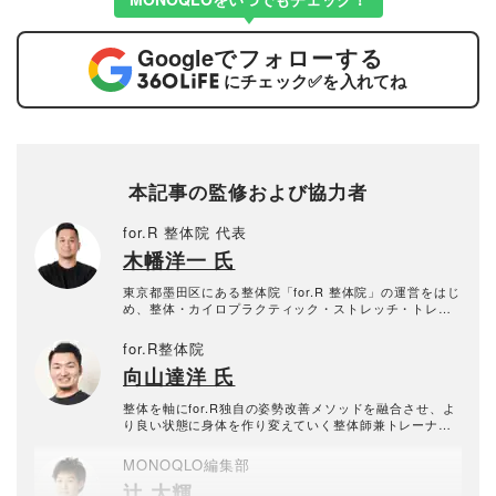
Google
でフォローする
にチェック
✅
を入れてね
本記事の監修および協力者
for.R 整体院 代表
木幡洋一 氏
東京都墨田区にある整体院「for.R 整体院」の運営をはじ
め、整体・カイロプラクティック・ストレッチ・トレー
ニングや関連の商品開発事業を行う株式会社for.R代表。
雑誌など多くのメディアで監修をしている。
for.R整体院
向山達洋 氏
整体を軸にfor.R独自の姿勢改善メソッドを融合させ、よ
り良い状態に身体を作り変えていく整体師兼トレーナ
ー。セルフケアや身体の使い方の指導を行いご自身で維
持できる身体作りもサポートしている。
MONOQLO編集部
辻 大輝