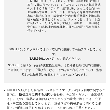
『MONOQLO（モノクロ）』は2009年3月19日に創刊、
毎月19日に発行されている「広告なし」のモノ批評雑誌
& おすすめ情報メディア。創刊以来、おもに男性向けの
生活用品や家具、ガジェット、食品などを各分野の専門
家にも協力を仰ぎ、編集部と社内の検証機関が実際に比
較・検証・評価してきました。テストで見つけた「本当
に良いモノ」だけを厳選して紹介。編集長・山田和樹を
中心に、11名以上の編集体制で日々の検証・記事制作を
行っています。
360LiFE(サンロクマル)ではすべて実際に使用して商品テストしていま
す。
「
LAB.360について
」をご確認ください。
360LiFEにおける「商品の比較検証結果」は監修者と共に実際に使用し
て評価しています。「選び方」など、そのほかの部分については、監修
者または編集部の知見をもとにまとめたものです。
※360LiFEで紹介した製品の「ベストバイマーク」の販促利用に関するご
案内は「
販促活用に関するお問い合わせ
」をご覧ください（企業様向
け）。 なお、製品の評価およびランキングの決定に際しては、公平
性・中立性を重視しております。 評価内容や掲載順位に関するご依
頼・ご相談には応じかねますので、あらかじめご了承ください。