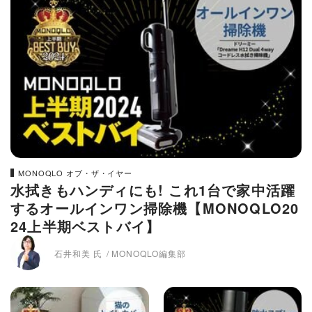
MONOQLO オブ・ザ・イヤー
水拭きもハンディにも! これ1台で家中活躍
するオールインワン掃除機【MONOQLO20
24上半期ベストバイ】
石井和美 氏
MONOQLO編集部