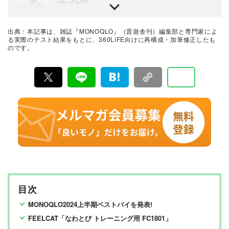
海外登山が趣味ということもあり、製品テストでは「実
際に利用する場合に価値があるか」の実用性を重視す
る。得意分野は日用雑貨からアウトドアグッズ、体験サ
出典：本記事は、雑誌『MONOQLO』（晋遊舎刊）編集部と専門家によ
ービスまでさまざま。動物大好き。
最新の良いモノおすすめベストバイ
る実際のテスト結果をもとに、360LiFE向けに再構成・加筆修正したも
のです。
MONOQLO編集部
『MONOQLO（モノクロ）』は2009年3月19日に創刊、
毎月19日に発行されている「広告なし」のモノ批評雑誌
& おすすめ情報メディア。創刊以来、おもに男性向けの
生活用品や家具、ガジェット、食品などを各分野の専門
家にも協力を仰ぎ、編集部と社内の検証機関が実際に比
較・検証・評価してきました。テストで見つけた「本当
に良いモノ」だけを厳選して紹介。編集長・山田和樹を
中心に、11名以上の編集体制で日々の検証・記事制作を
行っています。
目次
MONOQLO2024上半期ベストバイを発表!
FEELCAT「なわとび トレーニング用 FC1801」