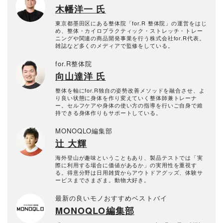
木幡洋一 氏
東京都墨田区にある整体院「for.R 整体院」の運営をはじ
め、整体・カイロプラクティック・ストレッチ・トレー
ニングや関連の商品開発事業を行う株式会社for.R代表。
雑誌など多くのメディアで監修をしている。
for.R整体院
向山達洋 氏
整体を軸にfor.R独自の姿勢改善メソッドを融合させ、よ
り良い状態に身体を作り変えていく整体師兼トレーナ
ー。セルフケアや身体の使い方の指導を行いご自身で維
持できる身体作りもサポートしている。
MONOQLO編集部
辻 大輝
海外登山が趣味ということもあり、製品テストでは「実
際に利用する場合に価値があるか」の実用性を重視す
る。得意分野は日用雑貨からアウトドアグッズ、体験サ
ービスまでさまざま。動物大好き。
最新の良いモノおすすめベストバイ
MONOQLO編集部