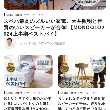
MONOQLO オブ・ザ・イヤー
スペパ最高のズルいい家電。天井照明と音
質のいいスピーカーが合体!【MONOQLO2
024上半期ベストバイ】
ゴン川野 氏
MONOQLO編集部
MONOQLO オブ・ザ・イヤー
MONOQLO オブ・ザ・イヤー
欲しいときすぐ大量の氷が作
おしゃれなテーブルと高音質
れる! コンパクトなのも嬉し
スピーカーが合体。好きな場
い家庭用製氷機【MONOQLO
所にくつろぎ空間ができる!