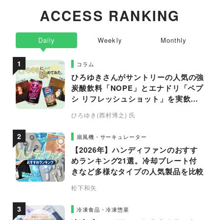
ACCESS RANKING
Daily
Weekly
Monthly
コラム
ひろゆきさんがサントリーの人気の強
炭酸飲料「NOPE」とエナドリ「ペプ
シ リフレッシュショット」を実飲し
て食レポ！
ひろゆき(西村博之) 氏
扇風機・サーキュレーター
【2026年】ハンディファンのおすす
めランキング21選。冷却プレート付
きなど多様なタイプの人気製品を比較
松下和矢
冷凍食品・冷凍惣菜