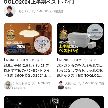
OQLO2024上半期ベストバイ】
谷けいじ 氏
MONOQLO編集部
MONOQLO オブ・ザ・イヤー
MONOQLO オブ・ザ・イヤー
部屋が手軽におしゃれに! プ
ガンガンものを入れられて出
ロおすすめのペンダントライ
しっぱなしでもおしゃれな収
ト3選【MONOQLO2024上半
納ボックス【MONOQLO202
期ベストバイ】
4上半期ベストバイ】
くろだあきこ 氏
MONOQ
大橋わか 氏
MONOQLO編
LO編集部
集部