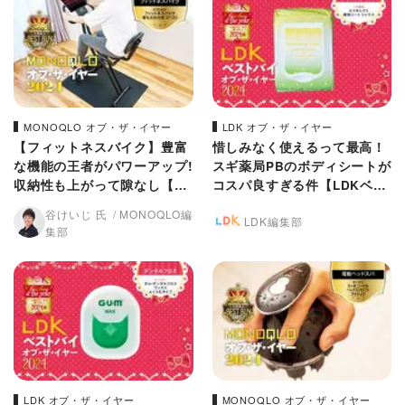
MONOQLO オブ・ザ・イヤー
LDK オブ・ザ・イヤー
【フィットネスバイク】豊富
惜しみなく使えるって最高！
な機能の王者がパワーアップ!
スギ薬局PBのボディシートが
収納性も上がって隙なし【M
コスパ良すぎる件【LDKベス
ONOQLO 2024年ベストバ
トバイ2024】
谷けいじ 氏
MONOQLO編
LDK編集部
イ】
集部
LDK オブ・ザ・イヤー
MONOQLO オブ・ザ・イヤー