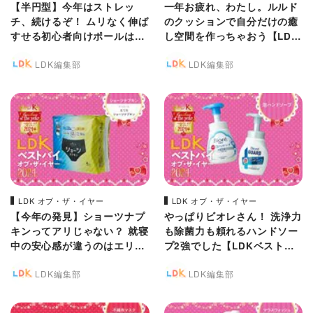
【半円型】今年はストレッ
一年お疲れ、わたし。ルルド
チ、続けるぞ！ ムリなく伸ば
のクッションで自分だけの癒
すせる初心者向けポールはオ
し空間を作っちゃおう【LDK
アシス+ING【LDKベストバ
ベストバイ】
LDK編集部
LDK編集部
イ】
LDK オブ・ザ・イヤー
LDK オブ・ザ・イヤー
【今年の発見】ショーツナプ
やっぱりビオレさん！ 洗浄力
キンってアリじゃない？ 就寝
も除菌力も頼れるハンドソー
中の安心感が違うのはエリス
プ2強でした【LDKベストバ
【LDKベストバイ2024】
イ2024】
LDK編集部
LDK編集部