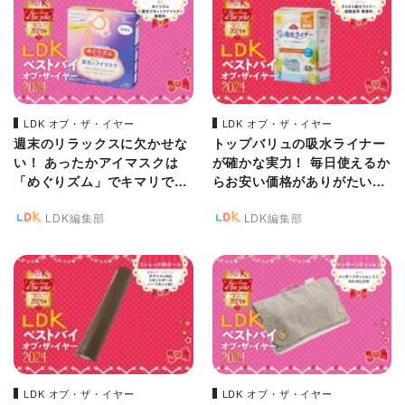
LDK オブ・ザ・イヤー
LDK オブ・ザ・イヤー
週末のリラックスに欠かせな
トップバリュの吸水ライナー
い！ あったかアイマスクは
が確かな実力！ 毎日使えるか
「めぐりズム」でキマリでし
らお安い価格がありがたいで
た【LDKベストバイ】
す【LDKベストバイ2024】
LDK編集部
LDK編集部
LDK オブ・ザ・イヤー
LDK オブ・ザ・イヤー