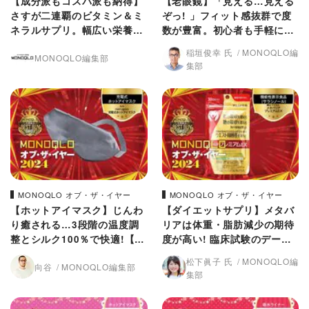
【成分派もコスパ派も納得】
【老眼鏡】「見える…見える
さすが二連覇のビタミン＆ミ
ぞっ! 」フィット感抜群で度
ネラルサプリ。幅広い栄養素
数が豊富。初心者も手軽に買
を手軽に摂れる!【MONOQL
える【MONOQLO 2024年ベ
稲垣俊幸 氏
MONOQLO編
MONOQLO編集部
O 2024年ベストバイ】
ストバイ】
集部
MONOQLO オブ・ザ・イヤー
MONOQLO オブ・ザ・イヤー
【ホットアイマスク】じんわ
【ダイエットサプリ】メタバ
り癒される…3段階の温度調
リアは体重・脂肪減少の期待
整とシルク100％で快適!【M
度が高い! 臨床試験のデータ
ONOQLO 2024年ベストバ
あり【MONOQLO 2024年ベ
松下眞子 氏
MONOQLO編
向谷
MONOQLO編集部
イ】
ストバイ】
集部