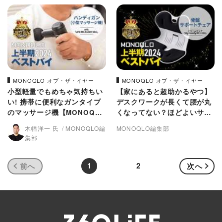
MONOQLO オブ・ザ・イヤー
MONOQLO オブ・ザ・イヤー
小型軽量でもめちゃ気持ちい
【家にあると超助かるやつ】
い! 携帯に便利なガンタイプ
デスクワークが長くて腰が丸
のマッサージ機【MONOQLO
くなってない？ほどよいサポ
2024上半期ベストバイ】
ートしましょ【MONOQLO2
木幡洋一 氏
MONOQLO編
MONOQLO編集部
024上半期ベストバイ】
集部
1
2
前へ
次へ