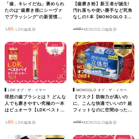
「歯、キレイだね」褒められ
【歯磨き粉】新王者が誕生!
たのは“歯磨き後にシーヴァ
汚れ落ちや使い勝手など死角
でブラッシング”の新習慣の
なしの1本【MONOQLO 202
おかげ【LDKベストバイ202
4年ベストバイ】
LDK編集部
MONOQLO編集部
4】
LDK オブ・ザ・イヤー
MONOQLO オブ・ザ・イヤー
理想の歯ブラシとは？ どんな
【マスク】防御力が高いの
人でも磨きやすい究極の一本
に、こんな快適でいいの? 超
はピュオーラ【LDKベストバ
フィットなのに空間ゆったり
イ2024】
【MONOQLO 2024年ベスト
LDK編集部
MONOQLO編集部
バイ】