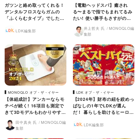
ガツンと絡め取ってくれる！
【電動ヘッドスパ】癒され
デンタルフロスならガムの
る〜まるで指でもまれてるみ
「ふくらむタイプ」でした
たい! 使い勝手もさすがのヤ
【LDKベストバイ2024】
ーマン【MONOQLO 2024年
井上哲夫 氏
MONOQLO編
LDK編集部
ベストバイ】
集部
MONOQLO オブ・ザ・イヤー
LDK オブ・ザ・イヤー
【体組成計】アンカーならモ
【2024年】財布の紐を絞めっ
チベが続く! 16項目も測定で
ぱなしの1年でLDKが選ん
きて3Dモデルもわかりやす
だ！ 暮らしを助けるヒーロー
い!【MONOQLO 2024年ベ
アイテム・オブ・イヤー19選
田中真央 氏
MONOQLO編
LDK編集部
ストバイ】
集部