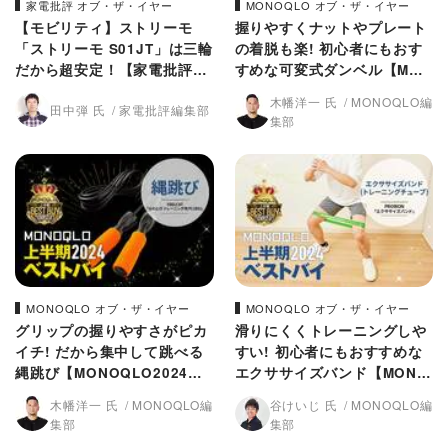
家電批評 オブ・ザ・イヤー
MONOQLO オブ・ザ・イヤー
【モビリティ】ストリーモ
握りやすくナットやプレート
「ストリーモ S01JT」は三輪
の着脱も楽! 初心者にもおす
だから超安定！【家電批評20
すめな可変式ダンベル【MON
24年ベストバイ】
OQLO2024上半期ベストバ
木幡洋一 氏
MONOQLO編
田中弾 氏
家電批評編集部
イ】
集部
MONOQLO オブ・ザ・イヤー
MONOQLO オブ・ザ・イヤー
グリップの握りやすさがピカ
滑りにくくトレーニングしや
イチ! だから集中して跳べる
すい! 初心者にもおすすめな
縄跳び【MONOQLO2024上
エクササイズバンド【MONO
半期ベストバイ】
QLO2024上半期ベストバ
木幡洋一 氏
MONOQLO編
谷けいじ 氏
MONOQLO編
イ】
集部
集部