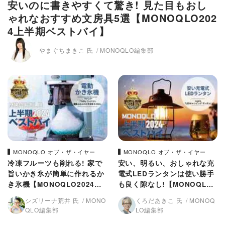
安いのに書きやすくて驚き! 見た目もおし
ゃれなおすすめ文房具5選【MONOQLO202
4上半期ベストバイ】
やまぐちまきこ 氏
MONOQLO編集部
MONOQLO オブ・ザ・イヤー
MONOQLO オブ・ザ・イヤー
冷凍フルーツも削れる! 家で
安い、明るい、おしゃれな充
旨いかき氷が簡単に作れるか
電式LEDランタンは使い勝手
き氷機【MONOQLO2024上
も良く隙なし!【MONOQLO2
半期ベストバイ】
024上半期ベストバイ】
シズリーナ荒井 氏
MONO
くろだあきこ 氏
MONOQ
QLO編集部
LO編集部