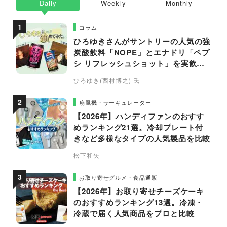
Daily
Weekly
Monthly
コラム
ひろゆきさんがサントリーの人気の強
炭酸飲料「NOPE」とエナドリ「ペプ
シ リフレッシュショット」を実飲し
て食レポ！
ひろゆき(西村博之) 氏
扇風機・サーキュレーター
【2026年】ハンディファンのおすす
めランキング21選。冷却プレート付
きなど多様なタイプの人気製品を比較
松下和矢
お取り寄せグルメ・食品通販
【2026年】お取り寄せチーズケーキ
のおすすめランキング13選。冷凍・
冷蔵で届く人気商品をプロと比較