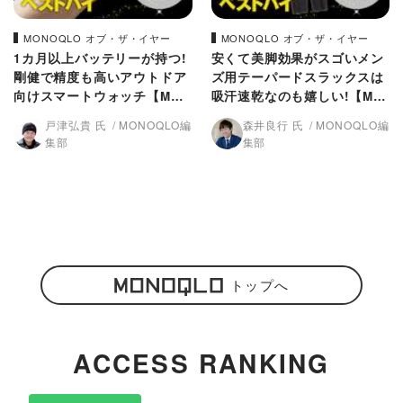
MONOQLO オブ・ザ・イヤー
MONOQLO オブ・ザ・イヤー
1カ月以上バッテリーが持つ!
安くて美脚効果がスゴいメン
剛健で精度も高いアウトドア
ズ用テーパードスラックスは
向けスマートウォッチ【MON
吸汗速乾なのも嬉しい!【MO
OQLO2024上半期ベストバ
NOQLO2024上半期ベストバ
戸津弘貴 氏
MONOQLO編
森井良行 氏
MONOQLO編
イ】
イ】
集部
集部
トップへ
ACCESS RANKING