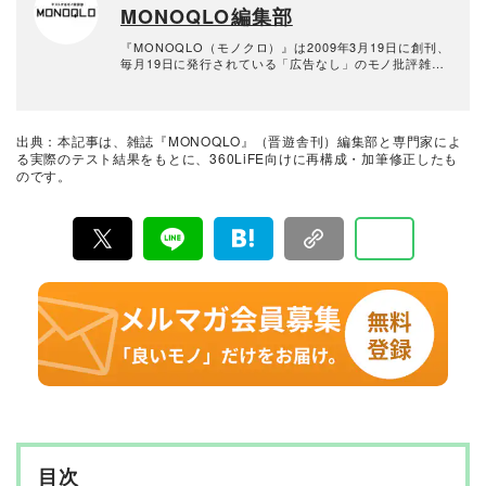
MONOQLO編集部
『MONOQLO（モノクロ）』は2009年3月19日に創刊、
毎月19日に発行されている「広告なし」のモノ批評雑誌
& おすすめ情報メディア。創刊以来、おもに男性向けの
生活用品や家具、ガジェット、食品などを各分野の専門
家にも協力を仰ぎ、編集部と社内の検証機関が実際に比
較・検証・評価してきました。テストで見つけた「本当
出典：本記事は、雑誌『MONOQLO』（晋遊舎刊）編集部と専門家によ
に良いモノ」だけを厳選して紹介。編集長・山田和樹を
る実際のテスト結果をもとに、360LiFE向けに再構成・加筆修正したも
中心に、11名以上の編集体制で日々の検証・記事制作を
のです。
行っています。
目次