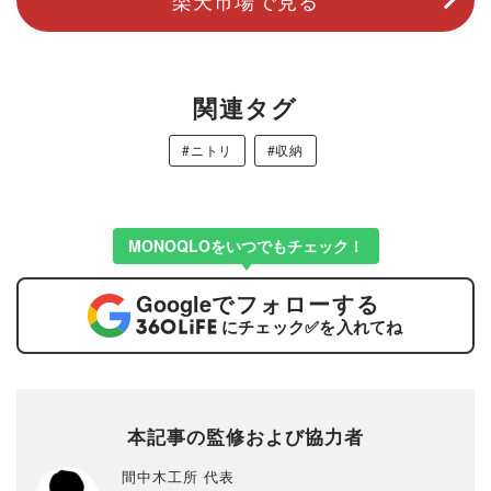
関連タグ
#ニトリ
#収納
MONOQLOをいつでもチェック！
Google
でフォローする
にチェック
✅
を入れてね
本記事の監修および協力者
間中木工所 代表