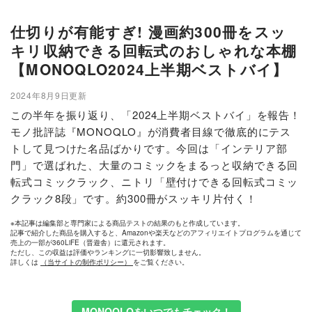
仕切りが有能すぎ! 漫画約300冊をスッ
キリ収納できる回転式のおしゃれな本棚
【MONOQLO2024上半期ベストバイ】
2024年8月9日更新
この半年を振り返り、「2024上半期ベストバイ」を報告！
モノ批評誌『MONOQLO』が消費者目線で徹底的にテス
トして見つけた名品ばかりです。今回は「インテリア部
門」で選ばれた、大量のコミックをまるっと収納できる回
転式コミックラック、ニトリ「壁付けできる回転式コミッ
クラック8段」です。約300冊がスッキリ片付く！
※本記事は編集部と専門家による商品テストの結果のもと作成しています。
記事で紹介した商品を購入すると、Amazonや楽天などのアフィリエイトプログラムを通じて
売上の一部が360LiFE（晋遊舎）に還元されます。
ただし、この収益は評価やランキングに一切影響致しません。
詳しくは
（当サイトの制作ポリシー）
をご覧ください。
MONOQLOをいつでもチェック！