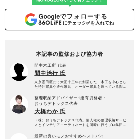
Google
でフォローする
にチェック
✅
を入れてね
本記事の監修および協力者
間中木工所 代表
間中治行 氏
東京墨田区にて大正十三年に創業した、木工を中心とし
た特注家具や造作家具、オーダー家具を造っている間中
木工所の代表。社長みづから、まだまだ現場に出てい
る。
整理収納アドバイザー1級有資格者・
おうちデトックス代表
大橋わか 氏
（株）おうちデトックス代表。個人宅の整理収納サービ
スとインテリアコーディネートを同時に行うプロ集団。
お片付けスタッフ全員、整理収納アドバイザー1級有資格
者。年間約1000回以上のお片づけに悩む個人宅の整理収
最新の良いモノおすすめベストバイ
納サービス実績あり。