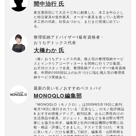
間中治行 氏
東京墨田区にて大正十三年に創業した、木工を中心とし
た特注家具や造作家具、オーダー家具を造っている間中
木工所の代表。社長みづから、まだまだ現場に出てい
る。
整理収納アドバイザー1級有資格者・
おうちデトックス代表
大橋わか 氏
（株）おうちデトックス代表。個人宅の整理収納サービ
スとインテリアコーディネートを同時に行うプロ集団。
お片付けスタッフ全員、整理収納アドバイザー1級有資格
者。年間約1000回以上のお片づけに悩む個人宅の整理収
納サービス実績あり。
最新の良いモノおすすめベストバイ
MONOQLO編集部
『MONOQLO（モノクロ）』は2009年3月19日に創刊、
毎月19日に発行されている「広告なし」のモノ批評雑誌
& おすすめ情報メディア。創刊以来、おもに男性向けの
生活用品や家具、ガジェット、食品などを各分野の専門
家にも協力を仰ぎ、編集部と社内の検証機関が実際に比
較・検証・評価してきました。テストで見つけた「本当
に良いモノ」だけを厳選して紹介。編集長・山田和樹を