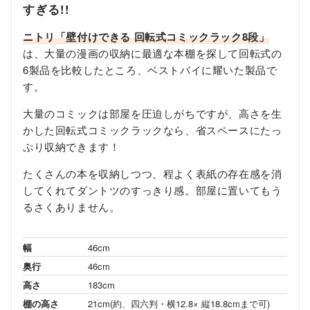
すぎる!!
ニトリ「壁付けできる 回転式コミックラック8段」
は、大量の漫画の収納に最適な本棚を探して回転式の
6製品を比較したところ、ベストバイに耀いた製品で
す。
大量のコミックは部屋を圧迫しがちですが、高さを生
かした回転式コミックラックなら、省スペースにたっ
ぷり収納できます！
たくさんの本を収納しつつ、程よく表紙の存在感を消
してくれてダントツのすっきり感。部屋に置いてもう
るさくありません。
幅
46cm
奥行
46cm
高さ
183cm
棚の高さ
21cm(約、四六判・横12.8× 縦18.8cmまで可)