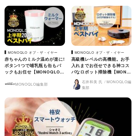
MONOQLO オブ・ザ・イヤー
MONOQLO オブ・ザ・イヤー
赤ちゃんのミルク温めが楽に!
高級機レベルの高機能。お手
ボタン1つで哺乳瓶も缶もパ
入れまでお任せできる神コス
ックもお任せ【MONOQLO2
パなロボット掃除機【MONO
024上半期ベストバイ】
QLO2024上半期ベストバ
石井和美 氏
MONOQLO編
MONOQLO編集部
イ】
集部