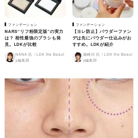
ファンデーション
ファンデーション
NARS“リフ粉限定版”の実力
【ヨレ防止】パウダーファン
は？ 相性最強のブラシも発
デは先にパウダー仕込みがお
見。LDKが比較
すすめ。LDKが紹介
NANA 氏
LDK the Beaut
篠崎功 氏
LDK the Beaut
y編集部
y編集部