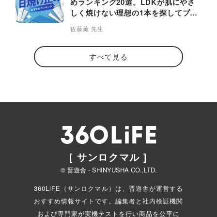
めランキング20選。LDKが肌にやさ
しく焼けない理想の1本を探してプロ
と比較
佐藤薫 先生
すべて見る
[ サンロクマル ]
© 晋遊舎 - SHINYUSHA CO.,LTD.
360LiFE（サンロクマル）は、晋遊舎が運営する
おすすめ情報サイトです。編集者と
社内検証機関
および専門家が実機テストを行い商品を公平に