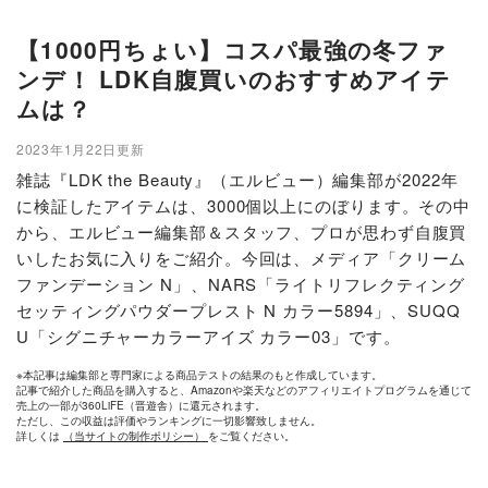
【1000円ちょい】コスパ最強の冬ファ
ンデ！ LDK自腹買いのおすすめアイテ
ムは？
2023年1月22日更新
雑誌『LDK the Beauty』（エルビュー）編集部が2022年
に検証したアイテムは、3000個以上にのぼります。その中
から、エルビュー編集部＆スタッフ、プロが思わず自腹買
いしたお気に入りをご紹介。今回は、メディア「クリーム
ファンデーション N」、NARS「ライトリフレクティング
セッティングパウダープレスト N カラー5894」、SUQQ
U「シグニチャーカラーアイズ カラー03」です。
※本記事は編集部と専門家による商品テストの結果のもと作成しています。
記事で紹介した商品を購入すると、Amazonや楽天などのアフィリエイトプログラムを通じて
売上の一部が360LiFE（晋遊舎）に還元されます。
ただし、この収益は評価やランキングに一切影響致しません。
詳しくは
（当サイトの制作ポリシー）
をご覧ください。