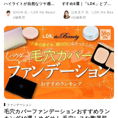
ハイライトが自然なツヤ感｜
すすめ8選｜「LDK」とプロ
「LDK」とプロが比較
が伝授
SHUN 氏
LDK the Beaut
辻有見子 氏
LDK the Bea
y編集部
uty編集部
ファンデーション
毛穴カバーファンデーションおすすめラン
キング10選｜めざせ！ 毛穴レスな陶器肌