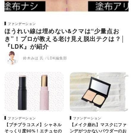
ファンデーション
ほうれい線は埋めない&クマは“少量点お
き”！プロが教える老け見え脱出テクは？│
『LDK』が紹介
鈴木みほ 氏
LDK編集部
ファンデーション
ファンデーション
【プチプラコスメ】シャネル
【メイク崩れ】マスクにファ
そっくり度90%！エチュセの
ンデがつかないパウダーのお