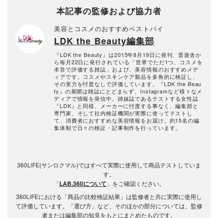
本記事の監修および協力者
美容とコスメのおすすめベストバイ
LDK the Beauty編集部
『LDK the Beauty』は2015年8月19日に発刊、晋遊舎か
ら毎月22日に発行されている「世界でただ1つ、コスメを
本音で評価する雑誌」および、美容情報のおすすめメデ
ィアです。コスメやスキンケア製品を多角的に検証し、
その実力を忖度なしで評価しています。『LDK the Beau
ty』の展開は雑誌にとどまらず、Instagramなど様々なメ
ディアで情報を発信中。姉妹誌であるテストする女性誌
『LDK』と同様、メーカーに忖度する事なく、編集部と
専門家、そして社内検証機関が実際に使ってテストし
て、消費者におすすめな美容情報をお届け。約15名の編
集体制で日々の検証・記事制作を行っています。
360LiFE(サンロクマル)ではすべて実際に使用して商品テストしていま
す。
「
LAB.360について
」をご確認ください。
360LiFEにおける「商品の比較検証結果」は監修者と共に実際に使用し
て評価しています。「選び方」など、そのほかの部分については、監修
者または編集部の知見をもとにまとめたものです。