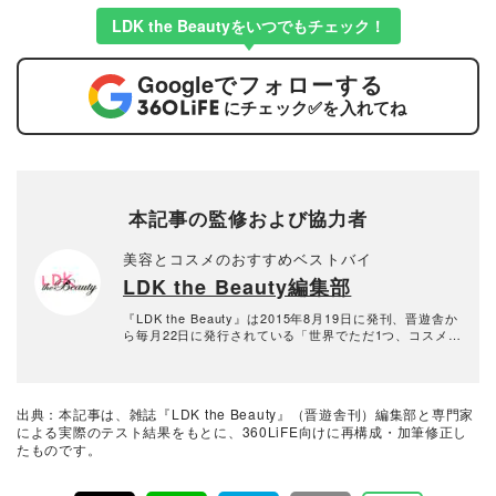
LDK the Beautyをいつでもチェック！
Google
でフォローする
にチェック
✅
を入れてね
本記事の監修および協力者
美容とコスメのおすすめベストバイ
LDK the Beauty編集部
『LDK the Beauty』は2015年8月19日に発刊、晋遊舎か
ら毎月22日に発行されている「世界でただ1つ、コスメを
本音で評価する雑誌」および、美容情報のおすすめメデ
ィアです。コスメやスキンケア製品を多角的に検証し、
その実力を忖度なしで評価しています。『LDK the Beau
ty』の展開は雑誌にとどまらず、Instagramなど様々なメ
出典：本記事は、雑誌『LDK the Beauty』（晋遊舎刊）編集部と専門家
ディアで情報を発信中。姉妹誌であるテストする女性誌
による実際のテスト結果をもとに、360LiFE向けに再構成・加筆修正し
『LDK』と同様、メーカーに忖度する事なく、編集部と
たものです。
専門家、そして社内検証機関が実際に使ってテストし
て、消費者におすすめな美容情報をお届け。約15名の編
集体制で日々の検証・記事制作を行っています。