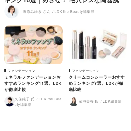
塩原みゆき さん
LDK the Beauty編集部
ファンデーション
ファンデーション
ミネラルファンデーションお
クリームコンシーラーおすす
すすめランキング11選。LDK
めランキング7選。LDKが徹
が徹底比較
底比較
久保純子 氏
LDK the Bea
菊池美香 氏
LDK編集部
uty編集部