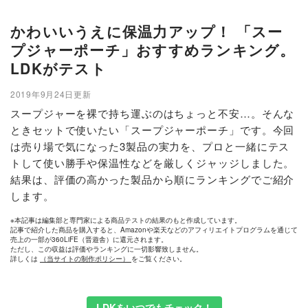
かわいいうえに保温力アップ！ 「スー
プジャーポーチ」おすすめランキング。
LDKがテスト
2019年9月24日更新
スープジャーを裸で持ち運ぶのはちょっと不安…。そんな
ときセットで使いたい「スープジャーポーチ」です。今回
は売り場で気になった3製品の実力を、プロと一緒にテス
トして使い勝手や保温性などを厳しくジャッジしました。
結果は、評価の高かった製品から順にランキングでご紹介
します。
※本記事は編集部と専門家による商品テストの結果のもと作成しています。
記事で紹介した商品を購入すると、Amazonや楽天などのアフィリエイトプログラムを通じて
売上の一部が360LiFE（晋遊舎）に還元されます。
ただし、この収益は評価やランキングに一切影響致しません。
詳しくは
（当サイトの制作ポリシー）
をご覧ください。
LDKをいつでもチェック！