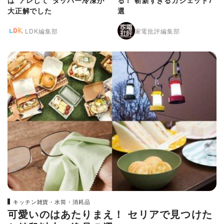
は“アレして”タッパー冷凍が
る！ 斬新すぎるガジェット7
大正解でした
選
LDK編集部
家電批評編集部
キッチン雑貨・水筒・消耗品
可愛いのはあたりまえ！ セリアで見つけた