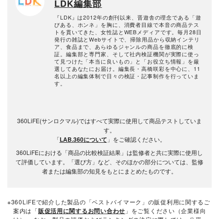
LDK編集部
『LDK』は2012年の創刊以来、晋遊舎の理念である「遊
びある、ホンネ」を胸に、消費者目線で本音の商品テス
トを貫いてきた、女性誌とWEBメディアです。毎月28日
発行の雑誌とWebサイトで、掃除用品から収納インテリ
ア、食品まで、あらゆるジャンルの商品を徹底的に検
証。編集部と専門家、そして社内検証機関が実際に使っ
て見つけた「本当に良いもの」と「お役立ち情報」を厳
選してあなたにお届け。編集長・高橋咲彩を中心に、11
名以上の編集体制で日々の検証・記事制作を行っていま
す。
360LiFE(サンロクマル)ではすべて実際に使用して商品テストしていま
す。
「
LAB.360について
」をご確認ください。
360LiFEにおける「商品の比較検証結果」は監修者と共に実際に使用し
て評価しています。「選び方」など、そのほかの部分については、監修
者または編集部の知見をもとにまとめたものです。
※360LiFEで紹介した製品の「ベストバイマーク」の販促利用に関するご
案内は「
販促活用に関するお問い合わせ
」をご覧ください（企業様向