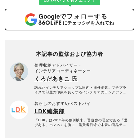
Google
でフォローする
にチェック
✅
を入れてね
本記事の監修および協力者
整理収納アドバイザー・
インテリアコーディネーター
くろだあきこ 氏
訪れたインテリアショップは国内・海外多数。プチプラ
イスで部屋の印象を良くするインテリアのランクアップ
や、片付けやすいリビングの作り方など、片付けやすさ
と美しい部屋作りのコツを専門家の立場から提案。プチ
暮らしのおすすめベストバイ
プラコーディネートのほか、ホテルライクなスタイリン
LDK編集部
グを得意とし、雑誌・Webでのスタイリングは多数。
『LDK』は2012年の創刊以来、晋遊舎の理念である「遊
びある、ホンネ」を胸に、消費者目線で本音の商品テス
トを貫いてきた、女性誌とWEBメディアです。毎月28日
発行の雑誌とWebサイトで、掃除用品から収納インテリ
ア、食品まで、あらゆるジャンルの商品を徹底的に検