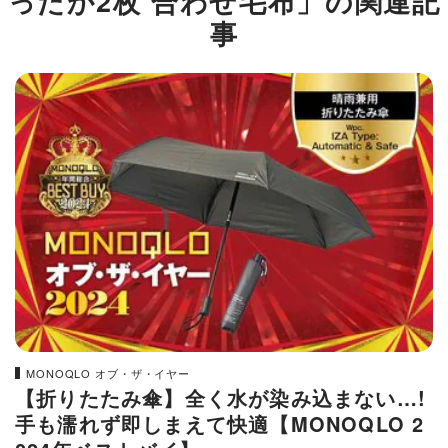
ったか2枚 合わせ毛布」​​の関連記
事
MONOQLO オブ・ザ・イヤー
【折りたたみ傘】全く水が染み込まない…!
手も濡れず即しまえて快適【MONOQLO 2