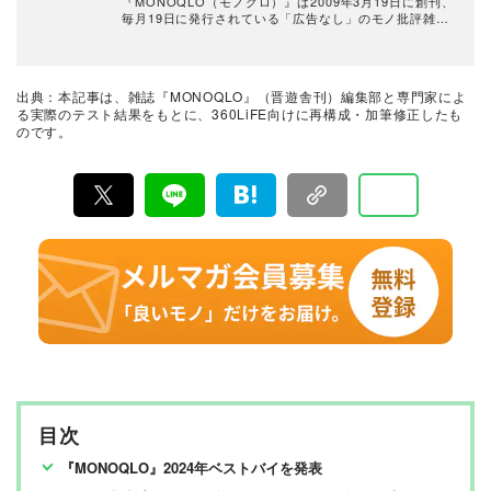
つ、誰が見ても一目で結果が分かるビジュアル性を伴う
『MONOQLO（モノクロ）』は2009年3月19日に創刊、
手法を心がけている。趣味はプラモデル作り。
毎月19日に発行されている「広告なし」のモノ批評雑誌
& おすすめ情報メディア。創刊以来、おもに男性向けの
生活用品や家具、ガジェット、食品などを各分野の専門
家にも協力を仰ぎ、編集部と社内の検証機関が実際に比
較・検証・評価してきました。テストで見つけた「本当
出典：本記事は、雑誌『MONOQLO』（晋遊舎刊）編集部と専門家によ
に良いモノ」だけを厳選して紹介。編集長・山田和樹を
る実際のテスト結果をもとに、360LiFE向けに再構成・加筆修正したも
中心に、11名以上の編集体制で日々の検証・記事制作を
のです。
行っています。
目次
『MONOQLO』2024年ベストバイを発表