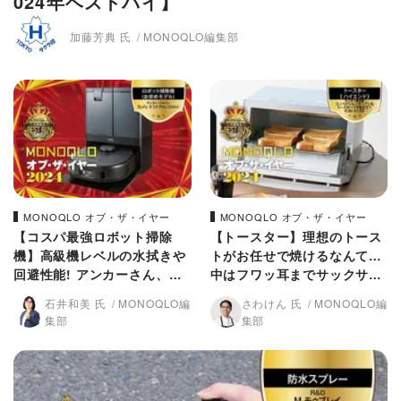
024年ベストバイ】
加藤芳典 氏
MONOQLO編集部
MONOQLO オブ・ザ・イヤー
MONOQLO オブ・ザ・イヤー
【コスパ最強ロボット掃除
【トースター】理想のトース
機】高級機レベルの水拭きや
トがお任せで焼けるなんて…
回避性能! アンカーさん、こ
中はフワッ耳までサックサク!
の値段でいいの!?【MONOQ
!【MONOQLO 2024年ベス
石井和美 氏
MONOQLO編
さわけん 氏
MONOQLO編
LO 2024年ベストバイ】
トバイ】
集部
集部