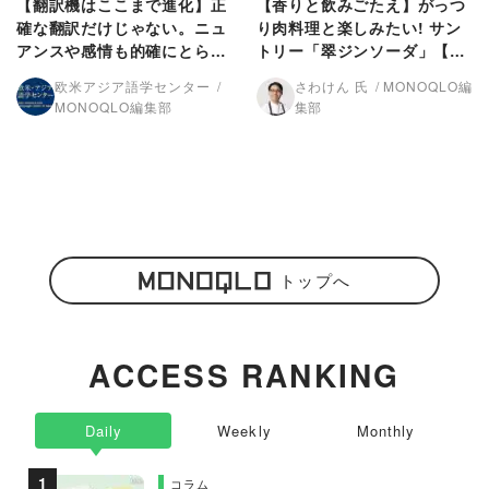
【翻訳機はここまで進化】正
【香りと飲みごたえ】がっつ
確な翻訳だけじゃない。ニュ
り肉料理と楽しみたい! サン
アンスや感情も的確にとらえ
トリー「翠ジンソーダ」【M
る!【MONOQLO 2024年ベ
ONOQLO 2024年ベストバ
欧米アジア語学センター
さわけん 氏
MONOQLO編
ストバイ】
イ】
MONOQLO編集部
集部
トップへ
ACCESS RANKING
Daily
Weekly
Monthly
コラム