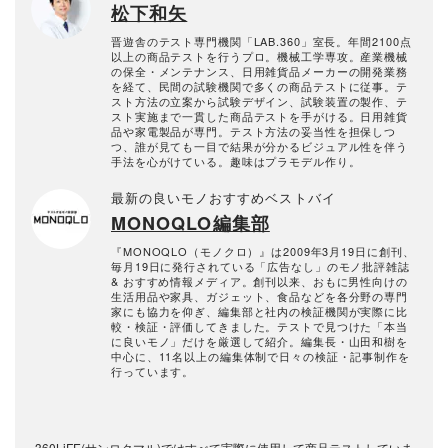
松下和矢
晋遊舎のテスト専門機関「LAB.360」室長。年間2100点
以上の商品テストを行うプロ。機械工学専攻。産業機械
の保全・メンテナンス、日用雑貨品メーカーの開発業務
を経て、民間の試験機関で多くの商品テストに従事。テ
スト方法の立案から試験デザイン、試験装置の製作、テ
スト実施まで一貫した商品テストを手がける。日用雑貨
品や家電製品が専門。テスト方法の妥当性を担保しつ
つ、誰が見ても一目で結果が分かるビジュアル性を伴う
手法を心がけている。趣味はプラモデル作り。
最新の良いモノおすすめベストバイ
MONOQLO編集部
『MONOQLO（モノクロ）』は2009年3月19日に創刊、
毎月19日に発行されている「広告なし」のモノ批評雑誌
& おすすめ情報メディア。創刊以来、おもに男性向けの
生活用品や家具、ガジェット、食品などを各分野の専門
家にも協力を仰ぎ、編集部と社内の検証機関が実際に比
較・検証・評価してきました。テストで見つけた「本当
に良いモノ」だけを厳選して紹介。編集長・山田和樹を
中心に、11名以上の編集体制で日々の検証・記事制作を
行っています。
360LiFE(サンロクマル)ではすべて実際に使用して商品テストしていま