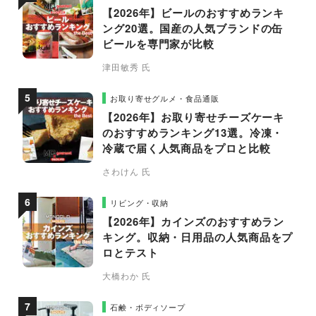
【2026年】ビールのおすすめランキ
ング20選。国産の人気ブランドの缶
ビールを専門家が比較
津田敏秀 氏
お取り寄せグルメ・食品通販
【2026年】お取り寄せチーズケーキ
のおすすめランキング13選。冷凍・
冷蔵で届く人気商品をプロと比較
さわけん 氏
リビング・収納
【2026年】カインズのおすすめラン
キング。収納・日用品の人気商品をプ
ロとテスト
大橋わか 氏
石鹸・ボディソープ