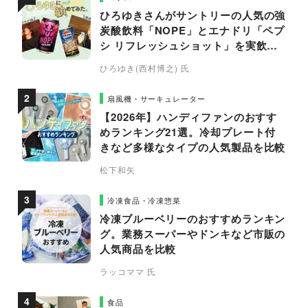
ひろゆきさんがサントリーの人気の強
炭酸飲料「NOPE」とエナドリ「ペプ
シ リフレッシュショット」を実飲し
て食レポ！
ひろゆき(西村博之) 氏
扇風機・サーキュレーター
【2026年】ハンディファンのおすす
めランキング21選。冷却プレート付
きなど多様なタイプの人気製品を比較
松下和矢
冷凍食品・冷凍惣菜
冷凍ブルーベリーのおすすめランキン
グ。業務スーパーやドンキなど市販の
人気商品を比較
ラッコママ 氏
食品