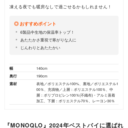
凍える夜でも暖房なしで過ごせるかもしれません！
おすすめポイント
6製品中生地の保温率トップ！
あたたかさ重視で寒がりな人に
じんわりとあたたかい
幅
140cm
奥行
190cm
素材
表地／ポリエステル100%、裏地／ポリエステル1
00％、充填物／上層：ポリエステル100％、中
層：ポリプロピレン100％(不織布)・アルミ蒸着
加工、下層：ポリエステル70％、レーヨン30％
『MONOQLO』2024年ベストバイに選ばれ