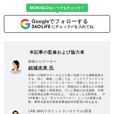
MONOQLOをいつでもチェック！
Google
でフォローする
にチェック
✅
を入れてね
本記事の監修および協力者
快眠ナビゲーター
結城未来 氏
医師への取材やデータなどを基に信頼できる健康提案を
する。特に「睡眠」に関しては、インテリアコーディネ
ーター・カラーコーディネーター・照明コンサルタント
などの資格も生かしながら、快眠法から寝具などの快眠
環境まで幅広く情報発信。テレビ番組の出演多数。年間
の寝具検証点数100点以上。「頭がよくなる照明術」（P
HP新書）など「灯りナビゲーター」としての著書も多
数。農林水産省水産政策審議会特別委員の顔もある。
LAB.360(ラボドットサンロクマル)室長