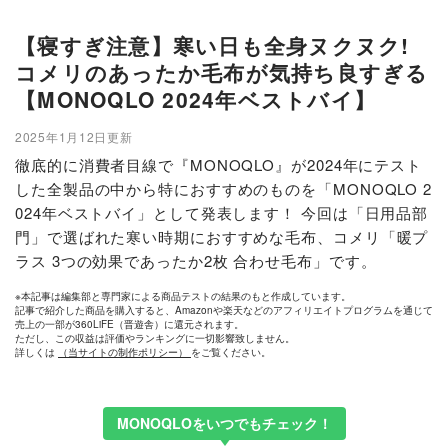
【寝すぎ注意】寒い日も全身ヌクヌク!
コメリのあったか毛布が気持ち良すぎる
【MONOQLO 2024年ベストバイ】
2025年1月12日更新
徹底的に消費者目線で『MONOQLO』が2024年にテスト
した全製品の中から特におすすめのものを「MONOQLO 2
024年ベストバイ」として発表します！ 今回は「日用品部
門」で選ばれた寒い時期におすすめな毛布、コメリ「暖プ
ラス 3つの効果であったか2枚 合わせ毛布」です。
※本記事は編集部と専門家による商品テストの結果のもと作成しています。
記事で紹介した商品を購入すると、Amazonや楽天などのアフィリエイトプログラムを通じて
売上の一部が360LiFE（晋遊舎）に還元されます。
ただし、この収益は評価やランキングに一切影響致しません。
詳しくは
（当サイトの制作ポリシー）
をご覧ください。
MONOQLOをいつでもチェック！