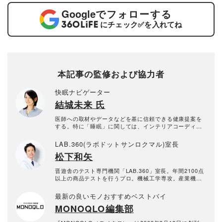
Google
でフォローする
にチェック
✅
を入れてね
本記事の監修および協力者
快眠ナビゲーター
結城未来 氏
医師への取材やデータなどを基に信頼できる健康提案を
する。特に「睡眠」に関しては、インテリアコーディネ
ーター・カラーコーディネーター・照明コンサルタント
などの資格も生かしながら、快眠法から寝具などの快眠
LAB.360(ラボドットサンロクマル)室長
環境まで幅広く情報発信。テレビ番組の出演多数。年間
松下和矢
の寝具検証点数100点以上。「頭がよくなる照明術」（P
HP新書）など「灯りナビゲーター」としての著書も多
数。農林水産省水産政策審議会特別委員の顔もある。
晋遊舎のテスト専門機関「LAB.360」室長。年間2100点
以上の商品テストを行うプロ。機械工学専攻。産業機械
の保全・メンテナンス、日用雑貨品メーカーの開発業務
を経て、民間の試験機関で多くの商品テストに従事。テ
最新の良いモノおすすめベストバイ
スト方法の立案から試験デザイン、試験装置の製作、テ
MONOQLO編集部
スト実施まで一貫した商品テストを手がける。日用雑貨
品や家電製品が専門。テスト方法の妥当性を担保しつ