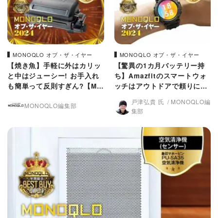
MONOQLO オブ・ザ・イヤー
MONOQLO オブ・ザ・イヤー
【焼き魚】手軽に外はカリッ
【驚異の1カ月バッテリー持
と中はジューシー! お手入れ
ち】Amazfitのスマートウォ
も簡単って反則すぎん?【MO
ッチはアウトドアで頼りにな
NOQLO 2024年ベストバ
りすぎ!【MONOQLO 2024
戸津弘貴 氏
MONOQLO編
MONOQLO編集部
イ】
年ベストバイ】
集部