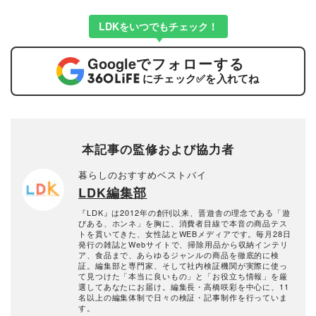
LDKをいつでもチェック！
Google
でフォローする
にチェック
✅
を入れてね
本記事の監修および協力者
暮らしのおすすめベストバイ
LDK編集部
『LDK』は2012年の創刊以来、晋遊舎の理念である「遊
びある、ホンネ」を胸に、消費者目線で本音の商品テス
トを貫いてきた、女性誌とWEBメディアです。毎月28日
発行の雑誌とWebサイトで、掃除用品から収納インテリ
ア、食品まで、あらゆるジャンルの商品を徹底的に検
証。編集部と専門家、そして社内検証機関が実際に使っ
て見つけた「本当に良いもの」と「お役立ち情報」を厳
選してあなたにお届け。編集長・高橋咲彩を中心に、11
名以上の編集体制で日々の検証・記事制作を行っていま
す。