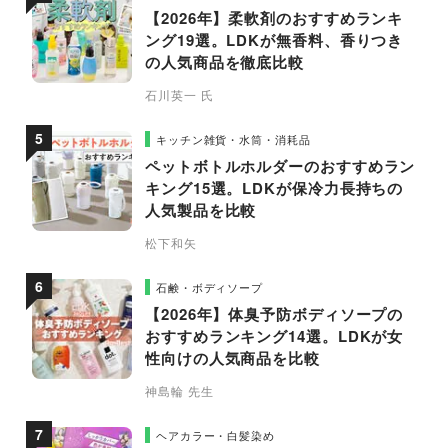
【2026年】柔軟剤のおすすめランキ
ング19選。LDKが無香料、香りつき
の人気商品を徹底比較
石川英一 氏
キッチン雑貨・水筒・消耗品
ペットボトルホルダーのおすすめラン
キング15選。LDKが保冷力長持ちの
人気製品を比較
松下和矢
石鹸・ボディソープ
【2026年】体臭予防ボディソープの
おすすめランキング14選。LDKが女
性向けの人気商品を比較
神島輪 先生
ヘアカラー・白髪染め