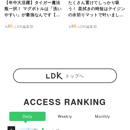
【年中大活躍】タイガー魔法
たくさん置けてしっかり吸
瓶一択！ マグボトルは「洗い
う！ 皿拭きの時短はテイジン
やすい」が最強なんです【LD
の水切りマットで叶いました
Kベストバイ2024】
【LDKベストバイ2024】
LDK編集部
LDK編集部
トップへ
ACCESS RANKING
Daily
Weekly
Monthly