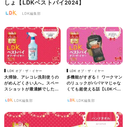
しょ【LDKベストバイ2024】
LDK編集部
LDK オブ・ザ・イヤー
LDK オブ・ザ・イヤー
大掃除、アレコレ洗剤使うの
多機能がすぎる！ ワークマン
がめんどくさい人へ。スペー
のリュックがパパママじゃな
スショットが最適解でした
くても超使える話【LDKベス
【LDKベストバイ2024】
トバイ2024】
LDK編集部
LDK編集部