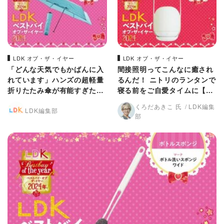
LDK オブ・ザ・イヤー
LDK オブ・ザ・イヤー
「どんな天気でもかばんに入
間接照明ってこんなに癒され
れています」ハンズの超軽量
るんだ！ ニトリのランタンで
折りたたみ傘が有能すぎた
寝る前をご自愛タイムに【LD
【LDKベストバイ2024】
Kベストバイ2024】
くろだあきこ 氏
LDK編集
LDK編集部
部