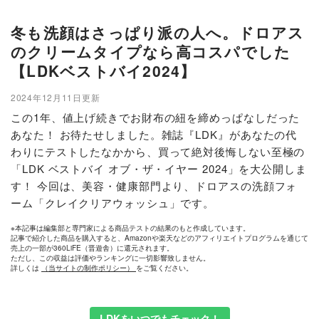
冬も洗顔はさっぱり派の人へ。ドロアス
のクリームタイプなら高コスパでした
【LDKベストバイ2024】
2024年12月11日更新
この1年、値上げ続きでお財布の紐を締めっぱなしだった
あなた！ お待たせしました。雑誌『LDK』があなたの代
わりにテストしたなかから、買って絶対後悔しない至極の
「LDK ベストバイ オブ・ザ・イヤー 2024」を大公開しま
す！ 今回は、美容・健康部門より、ドロアスの洗顔フォ
ーム「クレイクリアウォッシュ」です。
※本記事は編集部と専門家による商品テストの結果のもと作成しています。
記事で紹介した商品を購入すると、Amazonや楽天などのアフィリエイトプログラムを通じて
売上の一部が360LiFE（晋遊舎）に還元されます。
ただし、この収益は評価やランキングに一切影響致しません。
詳しくは
（当サイトの制作ポリシー）
をご覧ください。
LDKをいつでもチェック！