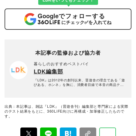
Google
でフォローする
にチェック
✅
を入れてね
本記事の監修および協力者
暮らしのおすすめベストバイ
LDK編集部
『LDK』は2012年の創刊以来、晋遊舎の理念である「遊
びある、ホンネ」を胸に、消費者目線で本音の商品テス
トを貫いてきた、女性誌とWEBメディアです。毎月28日
発行の雑誌とWebサイトで、掃除用品から収納インテリ
ア、食品まで、あらゆるジャンルの商品を徹底的に検
証。編集部と専門家、そして社内検証機関が実際に使っ
出典：本記事は、雑誌『LDK』（晋遊舎刊）編集部と専門家による実際
て見つけた「本当に良いもの」と「お役立ち情報」を厳
のテスト結果をもとに、360LiFE向けに再構成・加筆修正したもので
選してあなたにお届け。編集長・高橋咲彩を中心に、11
す。
名以上の編集体制で日々の検証・記事制作を行っていま
す。