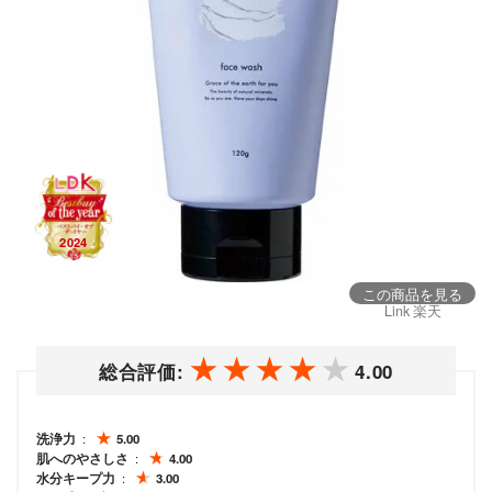
この商品を見る
Link 楽天
総合評価:
4.00
洗浄力
5.00
肌へのやさしさ
4.00
水分キープ力
3.00