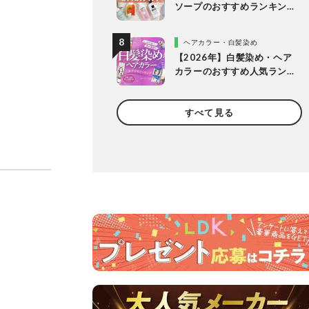
ソープのおすすめランキン
グ14選。LDKが女性向けの
人気商品を比較
ヘアカラー・白髪染め
【2026年】白髪染め・ヘア
カラーのおすすめ人気ラン
キング20選。LDKがプロと
市販製品を明るめ・暗め別
すべて見る
に比較