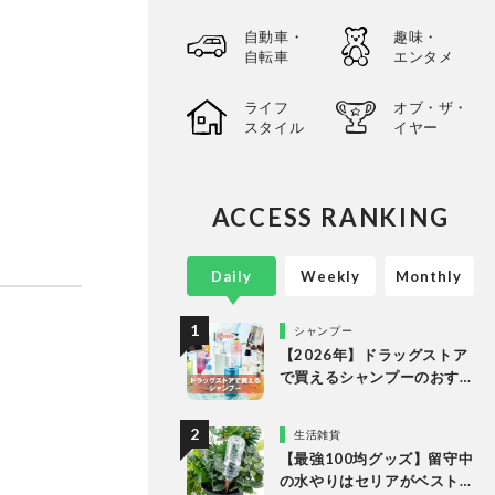
自動車・
趣味・
自転車
エンタメ
ライフ
オブ・ザ・
スタイル
イヤー
ACCESS RANKING
Daily
Weekly
Monthly
シャンプー
【2026年】ドラッグストア
で買えるシャンプーのおす
すめランキング15選。LDK
が市販の人気商品をプロと
生活雑貨
比較
【最強100均グッズ】留守中
の水やりはセリアがベスト