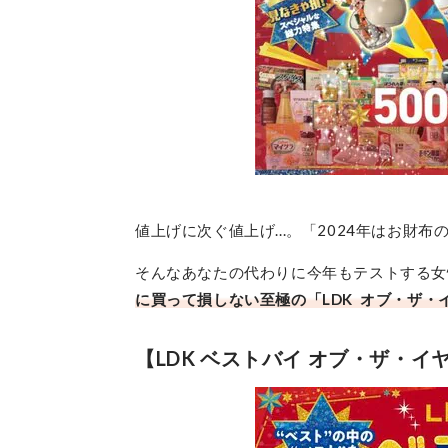
値上げに次ぐ値上げ...。「2024年はお
そんなあなたの代わりに今年もテストする女
に買って損しない至極の「LDK オブ・ザ・イヤ
【LDK ベストバイ オブ・ザ・