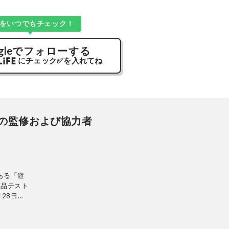
Kをいつでもチェック！
gle
でフォローする
にチェック
✅
を入れてね
の監修および協力者
ある「遊
商品テスト
28日発
ンテリ
的に検証。
使って見つ