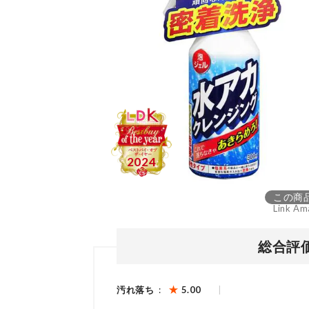
この商
Link Am
総合評
汚れ落ち
5.00