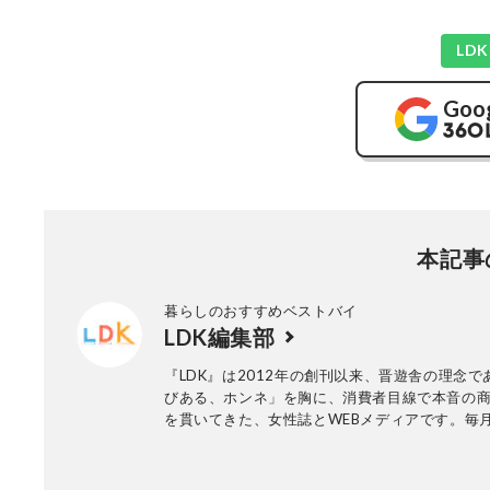
LD
Goo
本記事
暮らしのおすすめベストバイ
LDK編集部
『LDK』は2012年の創刊以来、晋遊舎の理念で
びある、ホンネ」を胸に、消費者目線で本音の
を貫いてきた、女性誌とWEBメディアです。毎月
行の雑誌とWebサイトで、掃除用品から収納イ
ア、食品まで、あらゆるジャンルの商品を徹底
編集部と専門家、そして社内検証機関が実際に