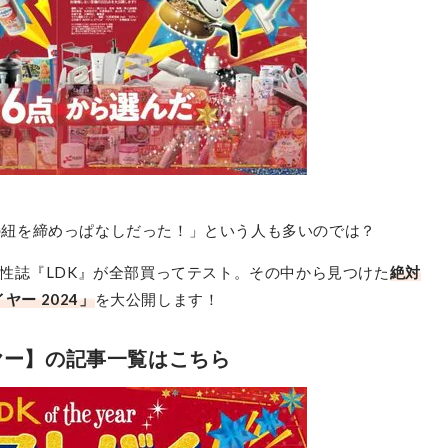
財布の紐を締めっぱなしだった！」という人も多いのでは？
性誌『LDK』が全部買ってテスト。その中から見つけた
絶対
ー 2024」
を大公開します！
イヤー】の記事一覧はこちら
友和
水アカクレンジング
最安価格:
530
〜
¥