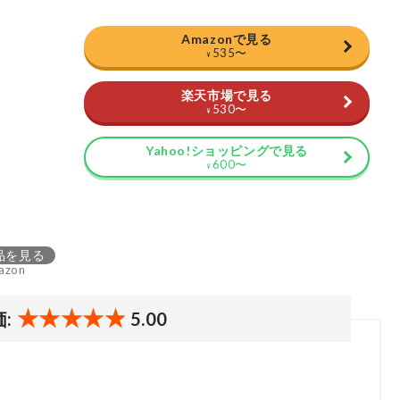
Amazonで見る
535
〜
¥
楽天市場で見る
530
〜
¥
Yahoo!ショッピングで見る
600
〜
¥
品を見る
azon
価:
5.00