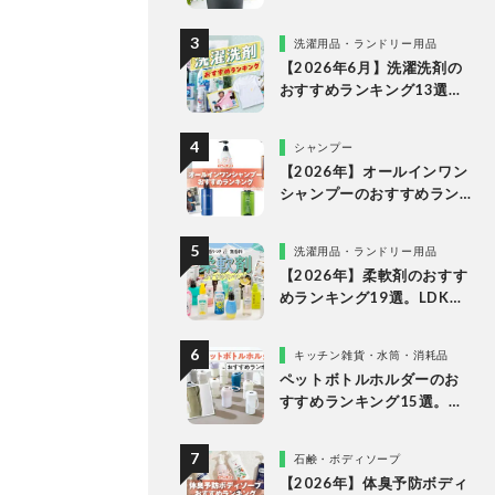
な理由
洗濯用品・ランドリー用品
【2026年6月】洗濯洗剤の
おすすめランキング13選。
LDKが液体・ジェルボー
ル・粉末の人気商品を比較
シャンプー
検証
【2026年】オールインワン
シャンプーのおすすめラン
キング。LDKがドラッグス
トアなどで買える人気商品
洗濯用品・ランドリー用品
をプロと比較
【2026年】柔軟剤のおすす
めランキング19選。LDKが
無香料、香りつきの人気商
品を徹底比較
キッチン雑貨・水筒・消耗品
ペットボトルホルダーのお
すすめランキング15選。
LDKが保冷力長持ちの人気
製品を比較
石鹸・ボディソープ
【2026年】体臭予防ボディ