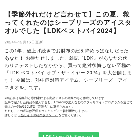
【季節外れだけど言わせて】この夏、救
ってくれたのはシーブリーズのアイスタ
オルでした【LDKベストバイ2024】
2024年12月16日更新
この1年、値上げ続きでお財布の紐を締めっぱなしだった
あなた！ お待たせしました。雑誌『LDK』があなたの代
わりにテストしたなかから、買って絶対後悔しない至極の
「LDK ベストバイ オブ・ザ・イヤー 2024」を大公開しま
す！ 今回は、熱中症対策アイテム、シーブリーズ「アイ
スタオル」です。
※本記事は編集部と専門家による商品テストの結果のもと作成しています。
記事で紹介した商品を購入すると、Amazonや楽天などのアフィリエイトプログラムを通じて
売上の一部が360LiFE（晋遊舎）に還元されます。
ただし、この収益は評価やランキングに一切影響致しません。
詳しくは
（当サイトの制作ポリシー）
をご覧ください。
LDKをいつでもチェック！