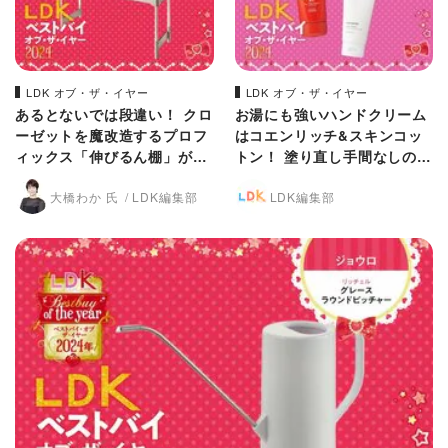
LDK オブ・ザ・イヤー
LDK オブ・ザ・イヤー
あるとないでは段違い！ クロ
お湯にも強いハンドクリーム
ーゼットを魔改造するプロフ
はコエンリッチ&スキンコッ
ィックス「伸びるん棚」がす
トン！ 塗り直し手間なしの実
ごい【LDKベストバイ202
力派です【LDKベストバイ20
大橋わか 氏
LDK編集部
LDK編集部
4】
24】