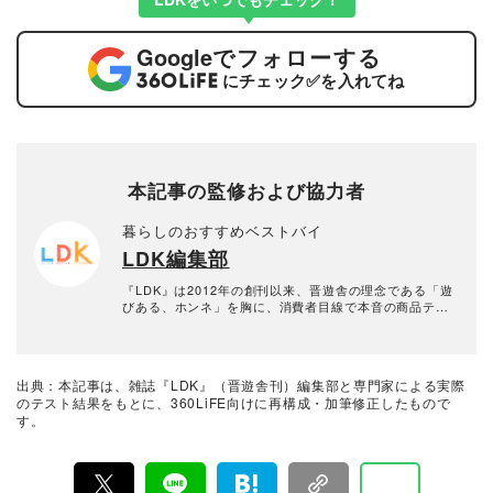
Google
でフォローする
にチェック
✅
を入れてね
本記事の監修および協力者
暮らしのおすすめベストバイ
LDK編集部
『LDK』は2012年の創刊以来、晋遊舎の理念である「遊
びある、ホンネ」を胸に、消費者目線で本音の商品テス
トを貫いてきた、女性誌とWEBメディアです。毎月28日
発行の雑誌とWebサイトで、掃除用品から収納インテリ
ア、食品まで、あらゆるジャンルの商品を徹底的に検
証。編集部と専門家、そして社内検証機関が実際に使っ
出典：本記事は、雑誌『LDK』（晋遊舎刊）編集部と専門家による実際
て見つけた「本当に良いもの」と「お役立ち情報」を厳
のテスト結果をもとに、360LiFE向けに再構成・加筆修正したもので
選してあなたにお届け。編集長・高橋咲彩を中心に、11
す。
名以上の編集体制で日々の検証・記事制作を行っていま
す。