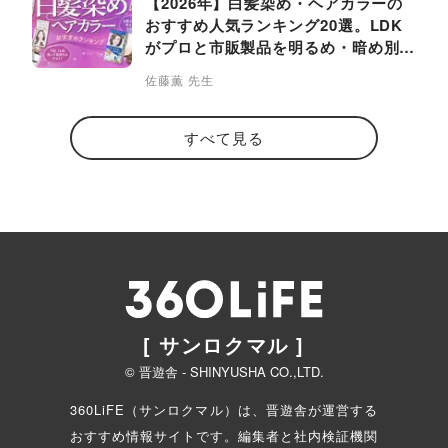
【2026年】白髪染め・ヘアカラーの
おすすめ人気ランキング20選。LDK
がプロと市販製品を明るめ・暗め別に
比較
佐藤薫 先生
すべて見る
[ サンロクマル ]
© 晋遊舎 - SHINYUSHA CO.,LTD.
360LiFE（サンロクマル）は、晋遊舎が運営する
おすすめ情報サイトです。編集者と
社内検証機関