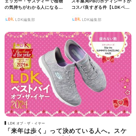
ェッカー・サスティーで植物
スギ薬局PBのボディシートが
の気持ちがわかる人になる！
コスパ良すぎる件【LDKベス
【LDKベストバイ2024】
トバイ2024】
LDK編集部
LDK編集部
LDK オブ・ザ・イヤー
「来年は歩く」って決めている人へ。スケ