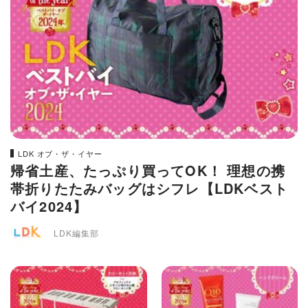
LDK オブ・ザ・イヤー
帰省土産、たっぷり買ってOK！ 理想の携
帯折りたたみバッグはシフレ【LDKベスト
バイ2024】
LDK編集部