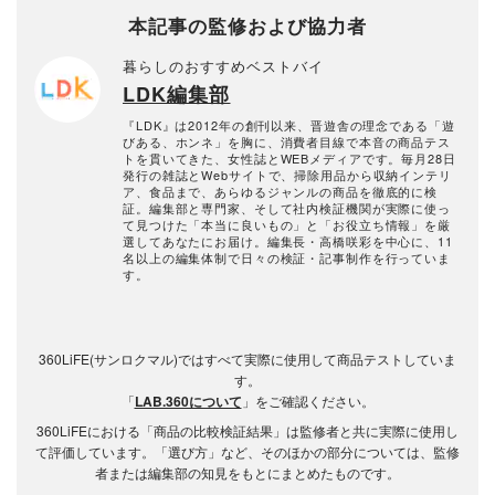
本記事の監修および協力者
暮らしのおすすめベストバイ
LDK編集部
『LDK』は2012年の創刊以来、晋遊舎の理念である「遊
びある、ホンネ」を胸に、消費者目線で本音の商品テス
トを貫いてきた、女性誌とWEBメディアです。毎月28日
発行の雑誌とWebサイトで、掃除用品から収納インテリ
ア、食品まで、あらゆるジャンルの商品を徹底的に検
証。編集部と専門家、そして社内検証機関が実際に使っ
て見つけた「本当に良いもの」と「お役立ち情報」を厳
選してあなたにお届け。編集長・高橋咲彩を中心に、11
名以上の編集体制で日々の検証・記事制作を行っていま
す。
360LiFE(サンロクマル)ではすべて実際に使用して商品テストしていま
す。
「
LAB.360について
」をご確認ください。
360LiFEにおける「商品の比較検証結果」は監修者と共に実際に使用し
て評価しています。「選び方」など、そのほかの部分については、監修
者または編集部の知見をもとにまとめたものです。