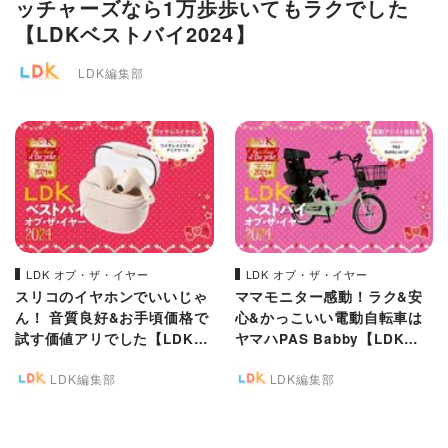
ッチャーズなら1万歩歩いてもラクでした
【LDKベストバイ2024】
LDK編集部
LDK オブ・ザ・イヤー
LDK オブ・ザ・イヤー
スリコのイヤホンでいいじゃ
ママモニター感動！ラク&安
ん！ 音質良好&お手頃価格で
心&かっこいい電動自転車は
試す価値アリでした【LDKベ
ヤマハPAS Babby【LDKベ
ストバイ2024】
ストバイ2024】
LDK編集部
LDK編集部