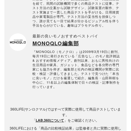
を経て、民間の試験機関で多くの商品テストに従事。テ
スト方法の立案から試験デザイン、試験装置の製作、テ
スト実施まで一貫した商品テストを手がける。日用雑貨
品や家電製品が専門。テスト方法の妥当性を担保しつ
つ、誰が見ても一目で結果が分かるビジュアル性を伴う
手法を心がけている。趣味はプラモデル作り。
最新の良いモノおすすめベストバイ
MONOQLO編集部
『MONOQLO（モノクロ）』は2009年3月19日に創刊、
毎月19日に発行されている「広告なし」のモノ批評雑誌
& おすすめ情報メディア。創刊以来、おもに男性向けの
生活用品や家具、ガジェット、食品などを各分野の専門
家にも協力を仰ぎ、編集部と社内の検証機関が実際に比
較・検証・評価してきました。テストで見つけた「本当
に良いモノ」だけを厳選して紹介。編集長・山田和樹を
中心に、11名以上の編集体制で日々の検証・記事制作を
行っています。
360LiFE(サンロクマル)ではすべて実際に使用して商品テストしていま
す。
「
LAB.360について
」をご確認ください。
360LiFEにおける「商品の比較検証結果」は監修者と共に実際に使用し