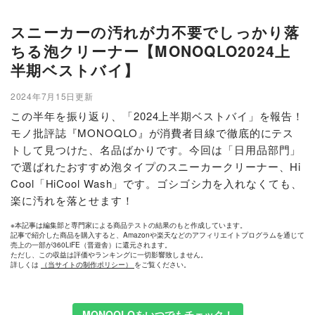
スニーカーの汚れが力不要でしっかり落
ちる泡クリーナー【MONOQLO2024上
半期ベストバイ】
2024年7月15日更新
この半年を振り返り、「2024上半期ベストバイ」を報告！
モノ批評誌『MONOQLO』が消費者目線で徹底的にテス
トして見つけた、名品ばかりです。今回は「日用品部門」
で選ばれたおすすめ泡タイプのスニーカークリーナー、Hi
Cool「HiCool Wash」です。ゴシゴシ力を入れなくても、
楽に汚れを落とせます！
※本記事は編集部と専門家による商品テストの結果のもと作成しています。
記事で紹介した商品を購入すると、Amazonや楽天などのアフィリエイトプログラムを通じて
売上の一部が360LiFE（晋遊舎）に還元されます。
ただし、この収益は評価やランキングに一切影響致しません。
詳しくは
（当サイトの制作ポリシー）
をご覧ください。
MONOQLOをいつでもチェック！