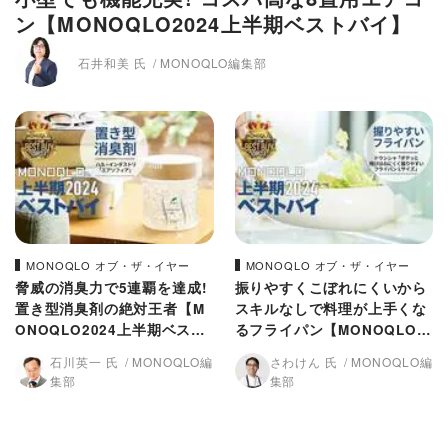
ン【MONOQLO2024上半期ベストバイ】
石井和美 氏
MONOQLO編集部
MONOQLO オブ・ザ・イヤー
MONOQLO オブ・ザ・イヤー
脅威の消臭力で5連覇を達成!
振りやすくこぼれにくいから
置き型消臭剤の絶対王者【M
スキルなしで料理が上手くな
ONOQLO2024上半期ベスト
るフライパン【MONOQLO2
バイ】
024上半期ベストバイ】
石川英一 氏
MONOQLO編
さわけん 氏
MONOQLO編
集部
集部