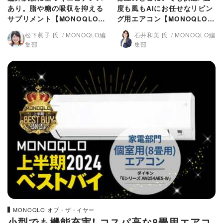
あり。脂や糖の吸収を抑える
度も風もAIにお任せなリビン
サプリメント【MONOQLO2
グ用エアコン【MONOQLO2
024上半期ベストバイ】
024上半期ベストバイ】
松下眞子 氏
MONOQLO編
石井和美 氏
MONOQLO編
集部
集部
MONOQLO オブ・ザ・イヤー
小型でも機能充実! コスパ高な8畳用エアコ