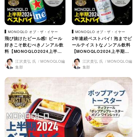
MONOQLO オブ・ザ・イヤー
MONOQLO オブ・ザ・イヤー
飛び抜けたビール感! ビール
2年連続ベストバイ! 泡までビ
好きこそ飲むべきノンアル飲
ールテイストなノンアル飲料
料【MONOQLO2024上半期
【MONOQLO2024上半期グ
グルメ大賞】
ルメ大賞】
江沢貴弘 氏
MONOQLO編
江沢貴弘 氏
MONOQLO編
集部
集部