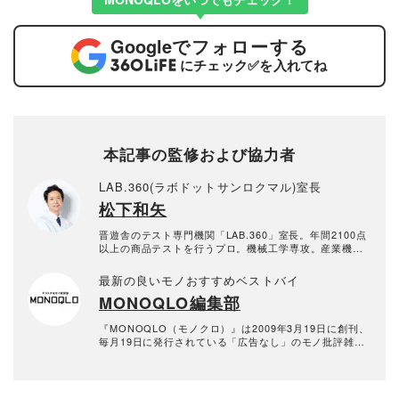
Google
でフォローする
にチェック
✅
を入れてね
本記事の監修および協力者
LAB.360(ラボドットサンロクマル)室長
松下和矢
晋遊舎のテスト専門機関「LAB.360」室長。年間2100点
以上の商品テストを行うプロ。機械工学専攻。産業機械
の保全・メンテナンス、日用雑貨品メーカーの開発業務
を経て、民間の試験機関で多くの商品テストに従事。テ
最新の良いモノおすすめベストバイ
スト方法の立案から試験デザイン、試験装置の製作、テ
MONOQLO編集部
スト実施まで一貫した商品テストを手がける。日用雑貨
品や家電製品が専門。テスト方法の妥当性を担保しつ
つ、誰が見ても一目で結果が分かるビジュアル性を伴う
『MONOQLO（モノクロ）』は2009年3月19日に創刊、
手法を心がけている。趣味はプラモデル作り。
毎月19日に発行されている「広告なし」のモノ批評雑誌
& おすすめ情報メディア。創刊以来、おもに男性向けの
生活用品や家具、ガジェット、食品などを各分野の専門
家にも協力を仰ぎ、編集部と社内の検証機関が実際に比
較・検証・評価してきました。テストで見つけた「本当