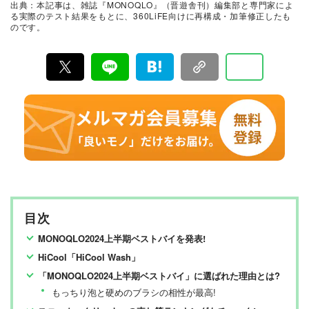
出典：本記事は、雑誌『MONOQLO』（晋遊舎刊）編集部と専門家によ
に良いモノ」だけを厳選して紹介。編集長・山田和樹を
る実際のテスト結果をもとに、360LiFE向けに再構成・加筆修正したも
中心に、11名以上の編集体制で日々の検証・記事制作を
のです。
行っています。
目次
MONOQLO2024上半期ベストバイを発表!
HiCool「HiCool Wash」
「MONOQLO2024上半期ベストバイ」に選ばれた理由とは?
もっちり泡と硬めのブラシの相性が最高!