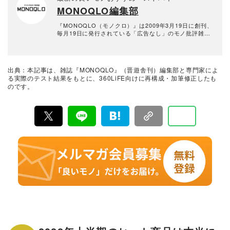
MONOQLO編集部
『MONOQLO（モノクロ）』は2009年3月19日に創刊、
毎月19日に発行されている「広告なし」のモノ批評雑誌
& おすすめ情報メディア。創刊以来、おもに男性向けの
生活用品や家具、ガジェット、食品などを各分野の専門
家にも協力を仰ぎ、編集部と社内の検証機関が実際に比
較・検証・評価してきました。テストで見つけた「本当
出典：本記事は、雑誌『MONOQLO』（晋遊舎刊）編集部と専門家によ
に良いモノ」だけを厳選して紹介。編集長・山田和樹を
る実際のテスト結果をもとに、360LiFE向けに再構成・加筆修正したも
中心に、11名以上の編集体制で日々の検証・記事制作を
のです。
行っています。