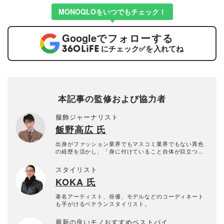
MONOQLOをいつでもチェック！
Google
でフォローする
にチェック
✅
を入れてね
本記事の監修および協力者
服飾ジャーナリスト
飯野高広 氏
出身がファッション業界でもマスコミ業界でもない異色
の経歴を活かし、「身に付けていること自体が目立つモ
ノ」ではなく、「身に付けている人を引き立たせるモ
ノ」こそ良品との姿勢を一貫して取り続けている。執筆
スタイリスト
活動の傍ら、服飾系の専門学校で近現代ファッション史
KOKA 氏
の講座も受け持つ。LEXUSやGMOグループ、ASICSな
どの有名企業での講演実績や、伊勢丹、阪急などの百貨
店でのイベント出演も多数。テレビ番組では「マツコの
著名アーティスト、俳優、モデルなどのコーディネート
知らない世界」にも出演。近年は靴や服のブランドのア
も手がけるベテランスタイリスト。
ドバイザーとしての役割も多く担っている。
最新の良いモノおすすめベストバイ