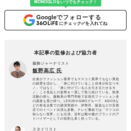
MONOQLOをいつでもチェック！
Google
でフォローする
にチェック
✅
を入れてね
本記事の監修および協力者
服飾ジャーナリスト
飯野高広 氏
出身がファッション業界でもマスコミ業界でもない異色
の経歴を活かし、「身に付けていること自体が目立つモ
ノ」ではなく、「身に付けている人を引き立たせるモ
ノ」こそ良品との姿勢を一貫して取り続けている。執筆
活動の傍ら、服飾系の専門学校で近現代ファッション史
の講座も受け持つ。LEXUSやGMOグループ、ASICSな
どの有名企業での講演実績や、伊勢丹、阪急などの百貨
店でのイベント出演も多数。テレビ番組では「マツコの
知らない世界」にも出演。近年は靴や服のブランドのア
ドバイザーとしての役割も多く担っている。
スタイリスト