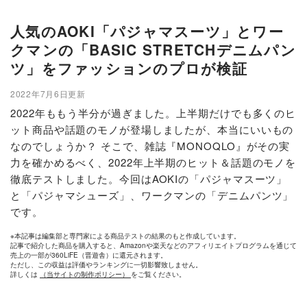
人気のAOKI「パジャマスーツ」とワー
クマンの「BASIC STRETCHデニムパン
ツ」をファッションのプロが検証
2022年7月6日更新
2022年ももう半分が過ぎました。上半期だけでも多くのヒ
ット商品や話題のモノが登場しましたが、本当にいいもの
なのでしょうか？ そこで、雑誌『MONOQLO』がその実
力を確かめるべく、2022年上半期のヒット＆話題のモノを
徹底テストしました。今回はAOKIの「パジャマスーツ」
と「パジャマシューズ」、ワークマンの「デニムパンツ」
です。
※本記事は編集部と専門家による商品テストの結果のもと作成しています。
記事で紹介した商品を購入すると、Amazonや楽天などのアフィリエイトプログラムを通じて
売上の一部が360LiFE（晋遊舎）に還元されます。
ただし、この収益は評価やランキングに一切影響致しません。
詳しくは
（当サイトの制作ポリシー）
をご覧ください。