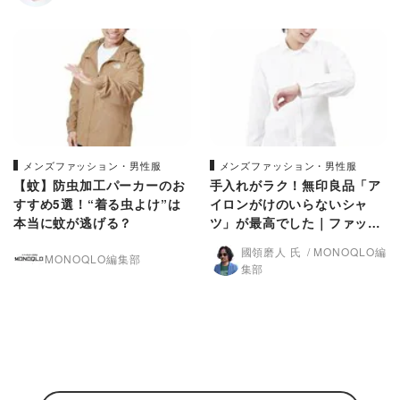
メンズファッション・男性服
メンズファッション・男性服
【蚊】防虫加工パーカーのお
手入れがラク！無印良品「ア
すすめ5選！“着る虫よけ”は
イロンがけのいらないシャ
本当に蚊が逃げる？
ツ」が最高でした｜ファッシ
ョンのプロが厳選
國領磨人 氏
MONOQLO編
MONOQLO編集部
集部