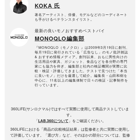
KOKA 氏
著名アーティスト、俳優、モデルなどのコーディネート
も手がけるベテランスタイリスト。
最新の良いモノおすすめベストバイ
MONOQLO編集部
『MONOQLO（モノクロ）』は2009年3月19日に創刊、
毎月19日に発行されている「広告なし」のモノ批評雑誌
& おすすめ情報メディア。創刊以来、おもに男性向けの
生活用品や家具、ガジェット、食品などを各分野の専門
家にも協力を仰ぎ、編集部と社内の検証機関が実際に比
較・検証・評価してきました。テストで見つけた「本当
に良いモノ」だけを厳選して紹介。編集長・山田和樹を
中心に、11名以上の編集体制で日々の検証・記事制作を
行っています。
360LiFE(サンロクマル)ではすべて実際に使用して商品テストしていま
す。
「
LAB.360について
」をご確認ください。
360LiFEにおける「商品の比較検証結果」は監修者と共に実際に使用し
て評価しています。「選び方」など、そのほかの部分については、監修