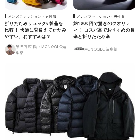
メンズファッション・男性服
メンズファッション・男性服
折りたたみリュック6製品を
約1000円で驚きのクオリテ
比較！ 快適に背負えてたたみ
ィ！ コスパ高でおすすめの長
やすい、おすすめは？
傘と折りたたみ傘
飯野高広 氏
MONOQLO編
MONOQLO編集部
集部