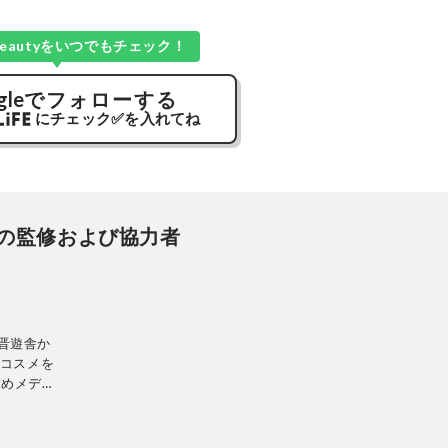
e Beautyをいつでもチェック！
gle
でフォローする
にチェック
✅
を入れてね
の監修および協力者
刊、晋遊舎か
、コスメを
すめメディ
証し、その
auty』
々なメディ