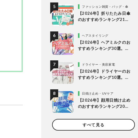
底比較
ファッション雑貨・バッグ・傘
【2026年】折りたたみ日傘
のおすすめランキング21
選。人気商品を実際に使っ
て比較
ヘアスタイリング
【2026年】ヘアミルクのお
すすめランキング30選。
LDKがドラッグストアなど
で買える人気商品を比較
ドライヤー・美容家電
【2026年】ドライヤーのお
すすめランキング10選。速
乾を叶える人気製品をLDK
が徹底比較
日焼け止め・UVケア
【2026年】顔用日焼け止め
のおすすめランキング20
選。LDKが肌にやさしく焼
けない理想の1本を探してプ
すべて見る
ロと比較