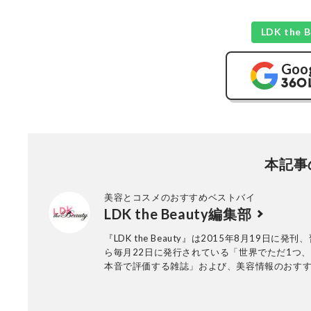
LDK th
Goo
本記事
美容とコスメのおすすめベストバイ
LDK the Beauty編集部
『LDK the Beauty』は2015年8月19日に発
ら毎月22日に発行されている「世界でただ1つ
本音で評価する雑誌」および、美容情報のおす
アです。コスメやスキンケア製品を多角的に検
実力を忖度なしで評価しています。『LDK the Be
の展開は雑誌にとどまらず、Instagramなど様