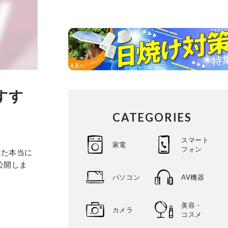
おすす
CATEGORIES
スマート
家電
フォン
した本当に
公開しま
パソコン
AV機器
美容・
カメラ
コスメ