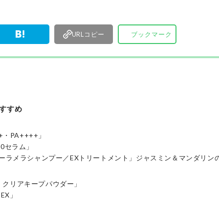
性誌
編集部と専
トして、消
URLコピー
ブックマーク
編集体制
おすすめ
・PA++++」
00セラム」
パーラメラシャンプー／EXトリートメント」ジャスミン＆マンダリン
 クリアキープパウダー」
EX」