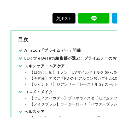
アで情報を発信中。姉妹誌であるテストする女
『LDK』と同様、メーカーに忖度する事なく、
門家、そして社内検証機関が実際に使ってテス
ポスト
費者におすすめな美容情報をお届け。約15名の
で日々の検証・記事制作を行っています。
目次
Amazon「プライムデー」開催
LDK the Beauty編集部が選ぶ！プライムデーの
スキンケア・ヘアケア
【日焼け止め】ミノン「UVマイルドミルク SPF50+
【美容液】アヌア「PDRNヒアルロン酸カプセル1
【シャントリ】ジアンサー「シーズナル SS スー
コスメ・メイク
【フェイスパウダー】プリマヴィスタ「セバムオフ
【メイクブラシ】ロージーローザ「パウダーブラシ
ヘルスケア