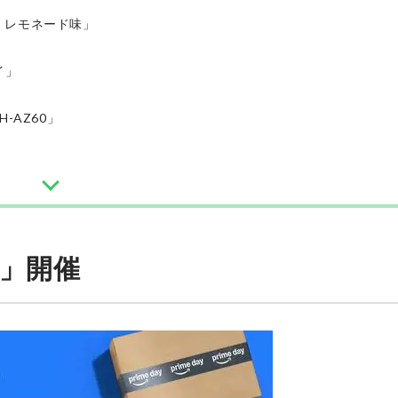
 レモネード味」
イ」
-AZ60」
ー」開催