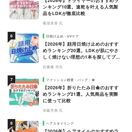
【2026年】ドライヤーのおすすめラ
ンキング10選。速乾を叶える人気製
品をLDKが徹底比較
菊池美香 氏
日焼け止め・UVケア
【2026年】顔用日焼け止めのおすす
めランキング20選。LDKが肌にやさ
しく焼けない理想の1本を探してプロ
と比較
佐藤薫 先生
ファッション雑貨・バッグ・傘
【2026年】折りたたみ日傘のおすす
めランキング21選。人気商品を実際
に使って比較
加藤芳典 氏
ヘアスタイリング
【2026年】ヘアオイルのおすすめラ