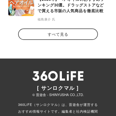
ンキング30選。ドラッグストアなど
で買える市販の人気商品を徹底比較
福島康介 氏
すべて見る
[ サンロクマル ]
© 晋遊舎 - SHINYUSHA CO.,LTD.
360LiFE（サンロクマル）は、晋遊舎が運営する
おすすめ情報サイトです。編集者と
社内検証機関