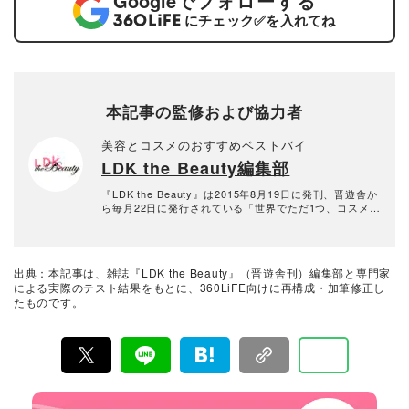
Google
でフォローする
にチェック
✅
を入れてね
本記事の監修および協力者
美容とコスメのおすすめベストバイ
LDK the Beauty編集部
『LDK the Beauty』は2015年8月19日に発刊、晋遊舎か
ら毎月22日に発行されている「世界でただ1つ、コスメを
本音で評価する雑誌」および、美容情報のおすすめメデ
ィアです。コスメやスキンケア製品を多角的に検証し、
その実力を忖度なしで評価しています。『LDK the Beau
ty』の展開は雑誌にとどまらず、Instagramなど様々なメ
出典：本記事は、雑誌『LDK the Beauty』（晋遊舎刊）編集部と専門家
ディアで情報を発信中。姉妹誌であるテストする女性誌
による実際のテスト結果をもとに、360LiFE向けに再構成・加筆修正し
『LDK』と同様、メーカーに忖度する事なく、編集部と
たものです。
専門家、そして社内検証機関が実際に使ってテストし
て、消費者におすすめな美容情報をお届け。約15名の編
集体制で日々の検証・記事制作を行っています。