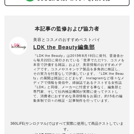
本記事の監修および協力者
美容とコスメのおすすめベストバイ
LDK the Beauty編集部
『LDK the Beauty』は2015年8月19日に発刊、晋遊舎か
ら毎月22日に発行されている「世界でただ1つ、コスメを
本音で評価する雑誌」および、美容情報のおすすめメデ
ィアです。コスメやスキンケア製品を多角的に検証し、
その実力を忖度なしで評価しています。『LDK the Beau
ty』の展開は雑誌にとどまらず、Instagramなど様々なメ
ディアで情報を発信中。姉妹誌であるテストする女性誌
『LDK』と同様、メーカーに忖度する事なく、編集部と
専門家、そして社内検証機関が実際に使ってテストし
て、消費者におすすめな美容情報をお届け。約15名の編
集体制で日々の検証・記事制作を行っています。
360LiFE(サンロクマル)ではすべて実際に使用して商品テストしていま
す。