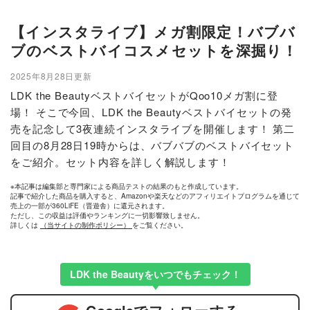
【インスタライブ】メガ割限定！バブバ
ブのベストバイコスメセットを深掘り！
2025年8月28日更新
LDK the BeautyベストバイセットがQoo10メガ割に登
場！ そこで今回、LDK the Beautyベストバイセットの発
売を記念して3夜連続インスタライブを開催します！ 第二
回目の8月28日19時からは、バブバブのベストバイセット
をご紹介。セット内容を詳しく解説します！
※本記事は編集部と専門家による商品テストの結果のもと作成しています。
記事で紹介した商品を購入すると、Amazonや楽天などのアフィリエイトプログラムを通じて
売上の一部が360LiFE（晋遊舎）に還元されます。
ただし、この収益は評価やランキングに一切影響致しません。
詳しくは
（当サイトの制作ポリシー）
をご覧ください。
LDK the Beautyをいつでもチェック！