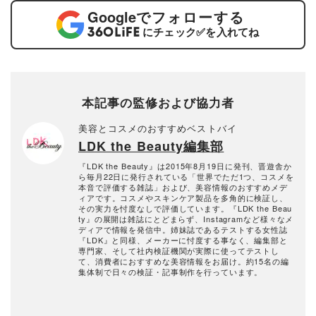
Google
でフォローする
にチェック
✅
を入れてね
本記事の監修および協力者
美容とコスメのおすすめベストバイ
LDK the Beauty編集部
『LDK the Beauty』は2015年8月19日に発刊、晋遊舎か
ら毎月22日に発行されている「世界でただ1つ、コスメを
本音で評価する雑誌」および、美容情報のおすすめメデ
ィアです。コスメやスキンケア製品を多角的に検証し、
その実力を忖度なしで評価しています。『LDK the Beau
ty』の展開は雑誌にとどまらず、Instagramなど様々なメ
ディアで情報を発信中。姉妹誌であるテストする女性誌
『LDK』と同様、メーカーに忖度する事なく、編集部と
専門家、そして社内検証機関が実際に使ってテストし
て、消費者におすすめな美容情報をお届け。約15名の編
集体制で日々の検証・記事制作を行っています。