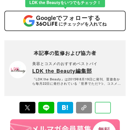
LDK the Beautyをいつでもチェック！
Google
でフォローする
にチェック
✅
を入れてね
本記事の監修および協力者
美容とコスメのおすすめベストバイ
LDK the Beauty編集部
『LDK the Beauty』は2015年8月19日に発刊、晋遊舎か
ら毎月22日に発行されている「世界でただ1つ、コスメを
本音で評価する雑誌」および、美容情報のおすすめメデ
ィアです。コスメやスキンケア製品を多角的に検証し、
その実力を忖度なしで評価しています。『LDK the Beau
ty』の展開は雑誌にとどまらず、Instagramなど様々なメ
ディアで情報を発信中。姉妹誌であるテストする女性誌
『LDK』と同様、メーカーに忖度する事なく、編集部と
専門家、そして社内検証機関が実際に使ってテストし
て、消費者におすすめな美容情報をお届け。約15名の編
集体制で日々の検証・記事制作を行っています。