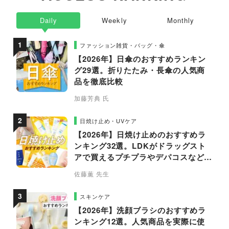
Daily
Weekly
Monthly
ファッション雑貨・バッグ・傘
【2026年】日傘のおすすめランキン
グ29選。折りたたみ・長傘の人気商
品を徹底比較
加藤芳典 氏
日焼け止め・UVケア
【2026年】日焼け止めのおすすめラ
ンキング32選。LDKがドラッグスト
アで買えるプチプラやデパコスなどの
人気商品を徹底比較
佐藤薫 先生
スキンケア
【2026年】洗顔ブラシのおすすめラ
ンキング12選。人気商品を実際に使