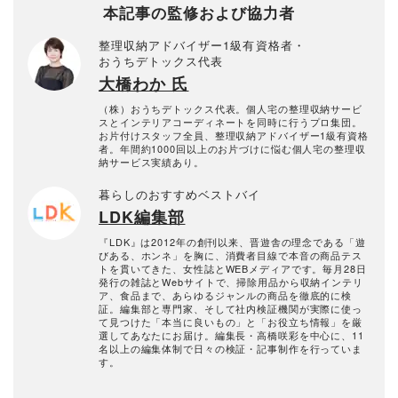
本記事の監修および協力者
整理収納アドバイザー1級有資格者・
おうちデトックス代表
大橋わか 氏
（株）おうちデトックス代表。個人宅の整理収納サービ
スとインテリアコーディネートを同時に行うプロ集団。
お片付けスタッフ全員、整理収納アドバイザー1級有資格
者。年間約1000回以上のお片づけに悩む個人宅の整理収
納サービス実績あり。
暮らしのおすすめベストバイ
LDK編集部
『LDK』は2012年の創刊以来、晋遊舎の理念である「遊
びある、ホンネ」を胸に、消費者目線で本音の商品テス
トを貫いてきた、女性誌とWEBメディアです。毎月28日
発行の雑誌とWebサイトで、掃除用品から収納インテリ
ア、食品まで、あらゆるジャンルの商品を徹底的に検
証。編集部と専門家、そして社内検証機関が実際に使っ
て見つけた「本当に良いもの」と「お役立ち情報」を厳
選してあなたにお届け。編集長・高橋咲彩を中心に、11
名以上の編集体制で日々の検証・記事制作を行っていま
す。