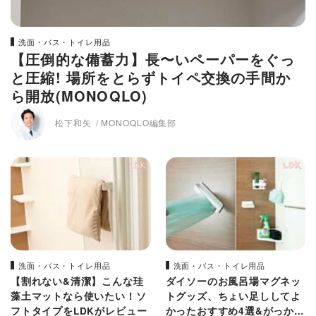
洗面・バス・トイレ用品
【圧倒的な備蓄力】長〜いペーパーをぐっ
と圧縮! 場所をとらずトイペ交換の手間か
ら開放(MONOQLO)
松下和矢
MONOQLO編集部
洗面・バス・トイレ用品
洗面・バス・トイレ用品
【割れない&清潔】こんな珪
ダイソーのお風呂場マグネッ
藻土マットなら使いたい！ソ
トグッズ、ちょい足ししてよ
フトタイプをLDKがレビュー
かったおすすめ4選&がっかり