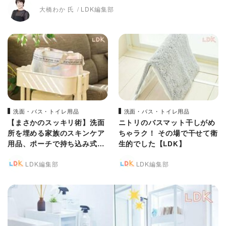
大橋わか 氏
LDK編集部
洗面・バス・トイレ用品
洗面・バス・トイレ用品
【まさかのスッキリ術】洗面
ニトリのバスマット干しがめ
所を埋める家族のスキンケア
ちゃラク！ その場で干せて衛
用品、ポーチで持ち込み式に
生的でした【LDK】
してみた【LDK】
LDK編集部
LDK編集部