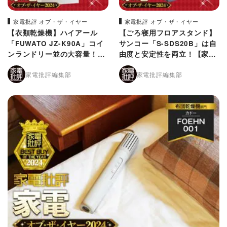
家電批評 オブ・ザ・イヤー
家電批評 オブ・ザ・イヤー
【衣類乾燥機】ハイアール
【ごろ寝用フロアスタンド】
「FUWATO JZ-K90A」コイ
サンコー「S-SDS20B」は自
ンランドリー並の大容量！
由度と安定性を両立！【家電
【家電批評2024年ベストバ
批評2024年ベストバイ】
家電批評編集部
家電批評編集部
イ】