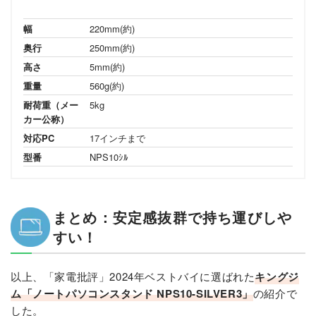
幅
220mm(約)
奥行
250mm(約)
高さ
5mm(約)
重量
560g(約)
耐荷重（メー
5kg
カー公称）
対応PC
17インチまで
型番
NPS10ｼﾙ
まとめ：安定感抜群で持ち運びしや
すい！
以上、「家電批評」2024年ベストバイに選ばれた
キングジ
ム「ノートパソコンスタンド NPS10-SILVER3」
の紹介で
した。