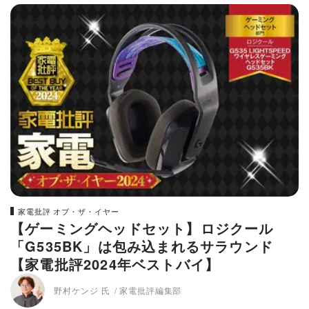
家電批評 オブ・ザ・イヤー
【ゲーミングヘッドセット】ロジクール
「‎G535BK」は包み込まれるサラウンド
【家電批評2024年ベストバイ】
野村ケンジ 氏
家電批評編集部