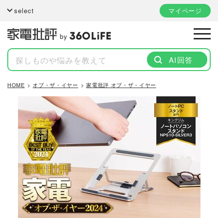
select
マイページ
by
AI回答
HOME
オブ・ザ・イヤー
家電批評 オブ・ザ・イヤー