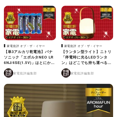
家電批評 オブ・ザ・イヤー
家電批評 オブ・ザ・イヤー
【単3アルカリ乾電池】パナ
【ランタン型ライト】ニトリ
ソニック「エボルタNEO LR
「停電時に光るLEDランタ
6NJ/4SE(1.5V)」はとにかく
ン」はどこでも持ち運べるオ
長持ち【家電批評2024年ベス
シャレ照明！【家電批評2024
家電批評編集部
家電批評編集部
トバイ】
年ベストバイ】