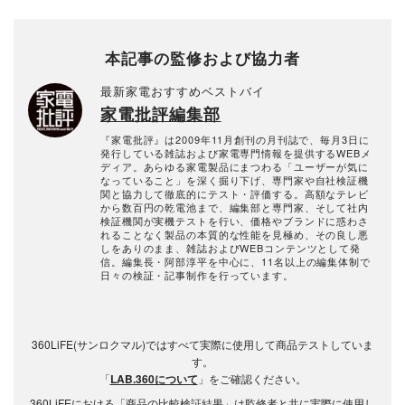
本記事の監修および協力者
最新家電おすすめベストバイ
家電批評編集部
『家電批評』は2009年11月創刊の月刊誌で、毎月3日に
発行している雑誌および家電専門情報を提供するWEBメ
ディア。あらゆる家電製品にまつわる「ユーザーが気に
なっていること」を深く掘り下げ、専門家や自社検証機
関と協力して徹底的にテスト・評価する。高額なテレビ
から数百円の乾電池まで、編集部と専門家、そして社内
検証機関が実機テストを行い、価格やブランドに惑わさ
れることなく製品の本質的な性能を見極め、その良し悪
しをありのまま、雑誌およびWEBコンテンツとして発
信。編集長・阿部淳平を中心に、11名以上の編集体制で
日々の検証・記事制作を行っています。
360LiFE(サンロクマル)ではすべて実際に使用して商品テストしていま
す。
「
LAB.360について
」をご確認ください。
360LiFEにおける「商品の比較検証結果」は監修者と共に実際に使用し