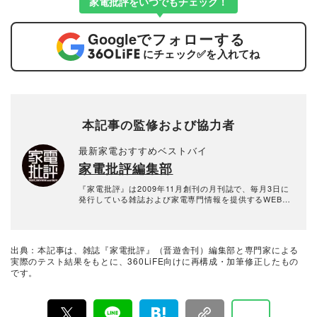
家電批評をいつでもチェック！
Google
でフォローする
にチェック
✅
を入れてね
本記事の監修および協力者
最新家電おすすめベストバイ
家電批評編集部
『家電批評』は2009年11月創刊の月刊誌で、毎月3日に
発行している雑誌および家電専門情報を提供するWEBメ
ディア。あらゆる家電製品にまつわる「ユーザーが気に
なっていること」を深く掘り下げ、専門家や自社検証機
関と協力して徹底的にテスト・評価する。高額なテレビ
から数百円の乾電池まで、編集部と専門家、そして社内
出典：本記事は、雑誌『家電批評』（晋遊舎刊）編集部と専門家による
検証機関が実機テストを行い、価格やブランドに惑わさ
実際のテスト結果をもとに、360LiFE向けに再構成・加筆修正したもの
れることなく製品の本質的な性能を見極め、その良し悪
です。
しをありのまま、雑誌およびWEBコンテンツとして発
信。編集長・阿部淳平を中心に、11名以上の編集体制で
日々の検証・記事制作を行っています。