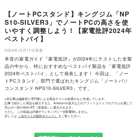
【ノートPCスタンド】キングジム「NP
S10-SILVER3」でノートPCの高さを使
いやすく調整しよう！【家電批評2024年
ベストバイ】
2024年12月11日更新
本音の家電ガイド『家電批評』が2024年にテストした全製
品の中から、特におすすめなベストバイ製品を「家電批評
2024年ベストバイ」として発表します！ 今回は、「ノー
トPCスタンド」部門で選ばれたキングジム「ノートパソ
コンスタンド NPS10-SILVER3」です。
※本記事は編集部と専門家による商品テストの結果のもと作成しています。
記事で紹介した商品を購入すると、Amazonや楽天などのアフィリエイトプログラムを通じて
売上の一部が360LiFE（晋遊舎）に還元されます。
ただし、この収益は評価やランキングに一切影響致しません。
詳しくは
（当サイトの制作ポリシー）
をご覧ください。