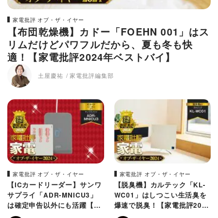
家電批評 オブ・ザ・イヤー
【布団乾燥機】カドー「FOEHN 001」はス
リムだけどパワフルだから、夏も冬も快
適！【家電批評2024年ベストバイ】
土屋慶祐
家電批評編集部
家電批評 オブ・ザ・イヤー
家電批評 オブ・ザ・イヤー
【ICカードリーダー】サンワ
【脱臭機】カルテック「KL-
サプライ「ADR-MNICU3」
WC01」はしつこい生活臭を
は確定申告以外にも活躍【家
爆速で脱臭！【家電批評2024
電批評2024年ベストバイ】
年ベストバイ】