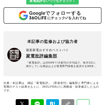
家電批評をいつでもチェック！
Google
でフォローする
にチェック
✅
を入れてね
本記事の監修および協力者
最新家電おすすめベストバイ
家電批評編集部
『家電批評』は2009年11月創刊の月刊誌で、毎月3日に
発行している雑誌および家電専門情報を提供するWEBメ
ディア。あらゆる家電製品にまつわる「ユーザーが気に
なっていること」を深く掘り下げ、専門家や自社検証機
関と協力して徹底的にテスト・評価する。高額なテレビ
から数百円の乾電池まで、編集部と専門家、そして社内
出典：本記事は、雑誌『家電批評』（晋遊舎刊）編集部と専門家による
検証機関が実機テストを行い、価格やブランドに惑わさ
実際のテスト結果をもとに、360LiFE向けに再構成・加筆修正したもの
れることなく製品の本質的な性能を見極め、その良し悪
です。
しをありのまま、雑誌およびWEBコンテンツとして発
信。編集長・阿部淳平を中心に、11名以上の編集体制で
日々の検証・記事制作を行っています。