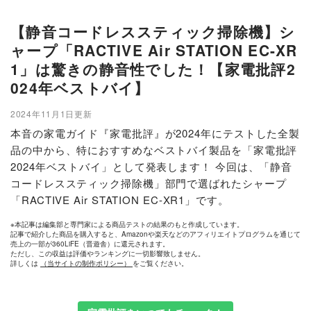
【静音コードレススティック掃除機】シ
ャープ「RACTIVE Air STATION EC-XR
1」は驚きの静音性でした！【家電批評2
024年ベストバイ】
2024年11月1日更新
本音の家電ガイド『家電批評』が2024年にテストした全製
品の中から、特におすすめなベストバイ製品を「家電批評
2024年ベストバイ」として発表します！ 今回は、「静音
コードレススティック掃除機」部門で選ばれたシャープ
「RACTIVE Air STATION EC-XR1」です。
※本記事は編集部と専門家による商品テストの結果のもと作成しています。
記事で紹介した商品を購入すると、Amazonや楽天などのアフィリエイトプログラムを通じて
売上の一部が360LiFE（晋遊舎）に還元されます。
ただし、この収益は評価やランキングに一切影響致しません。
詳しくは
（当サイトの制作ポリシー）
をご覧ください。