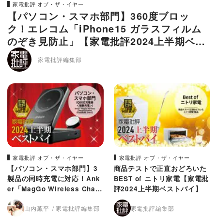
家電批評 オブ・ザ・イヤー
【パソコン・スマホ部門】360度ブロッ
ク！エレコム「iPhone15 ガラスフィルム
のぞき見防止」【家電批評2024上半期ベス
トバイ】
家電批評編集部
家電批評 オブ・ザ・イヤー
家電批評 オブ・ザ・イヤー
【パソコン・スマホ部門】3
商品テストで正直おどろいた
製品の同時充電に対応！Ank
BEST of ニトリ家電【家電批
er「MagGo Wireless Charg
評2024上半期ベストバイ】
ing Station」【家電批評202
山内薫平
家電批評編集部
家電批評編集部
4上半期ベストバイ】