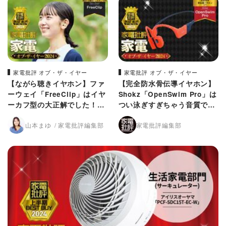
家電批評 オブ・ザ・イヤー
家電批評 オブ・ザ・イヤー
【ながら聴きイヤホン】ファ
【完全防水骨伝導イヤホン】
ーウェイ「FreeClip」はイヤ
Shokz「OpenSwim Pro」は
ーカフ型の大正解でした！
つい泳ぎすぎちゃう音質でし
【家電批評2024年ベストバ
た！【家電批評2024年ベスト
山本まゆ
家電批評編集部
家電批評編集部
イ】
バイ】