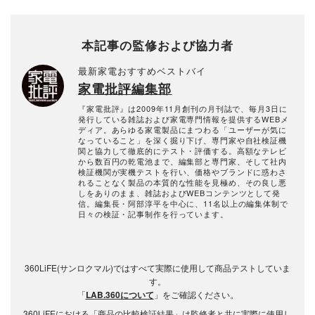
本記事の監修および協力者
最新家電おすすめベストバイ
家電批評編集部
『家電批評』は2009年11月創刊の月刊誌で、毎月3日に
発行している雑誌および家電専門情報を提供するWEBメ
ディア。あらゆる家電製品にまつわる「ユーザーが気に
なっていること」を深く掘り下げ、専門家や自社検証機
関と協力して徹底的にテスト・評価する。高額なテレビ
から数百円の乾電池まで、編集部と専門家、そして社内
検証機関が実機テストを行い、価格やブランドに惑わさ
れることなく製品の本質的な性能を見極め、その良し悪
しをありのまま、雑誌およびWEBコンテンツとして発
信。編集長・阿部淳平を中心に、11名以上の編集体制で
日々の検証・記事制作を行っています。
360LiFE(サンロクマル)ではすべて実際に使用して商品テストしていま
す。
「
LAB.360について
」をご確認ください。
360LiFEにおける「商品の比較検証結果」は監修者と共に実際に使用し