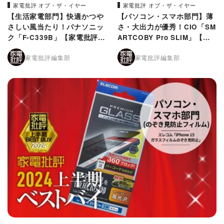
家電批評 オブ・ザ・イヤー
家電批評 オブ・ザ・イヤー
【生活家電部門】快適かつや
【パソコン・スマホ部門】薄
さしい風当たり！パナソニッ
さ・大出力が優秀！CIO「SM
ク「F-C339B」【家電批評2
ARTCOBY Pro SLIM」【家
024上半期ベストバイ】
電批評2024上半期ベストバ
家電批評編集部
家電批評編集部
イ】