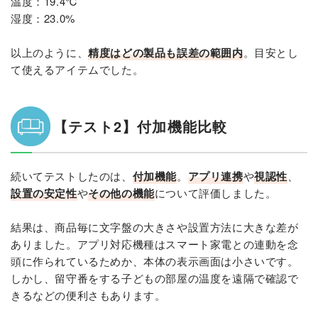
温度：19.4℃
湿度：23.0%
以上のように、
精度はどの製品も誤差の範囲内
。目安とし
て使えるアイテムでした。
【テスト2】付加機能比較
続いてテストしたのは、
付加機能
。
アプリ連携
や
視認性
、
設置の安定性
や
その他の機能
について評価しました。
結果は、商品毎に文字盤の大きさや設置方法に大きな差が
ありました。アプリ対応機種はスマート家電との連動を念
頭に作られているためか、本体の表示画面は小さいです。
しかし、留守番をする子どもの部屋の温度を遠隔で確認で
きるなどの便利さもあります。