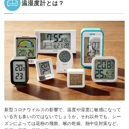
温湿度計とは？
目覚ましとして寝室にも置ける
【おすすめ2】SwitchBot「温湿度計」
スマホで確認できて便利！
【おすすめ3】無印良品「デジタル温湿度計」
【おすすめ4】TANITA「温湿度計」｜視認性が高い
【おすすめ5】dretec「O-271」
それ以外の製品はこちら
【おすすめ7】Therm Pro「温度計 デジタル」
【おすすめ8】Therm Pro「小さい温度計 デジタル」
おわりに
新型コロナウイルスの影響で、温度や湿度に敏感になって
いる方も多いのではないでしょうか。それ以外でも、シー
ズンによっては花粉の飛散、喉の乾燥、熱中症対策など、