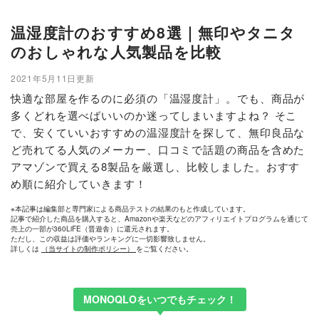
温湿度計のおすすめ8選｜無印やタニタ
のおしゃれな人気製品を比較
2021年5月11日更新
快適な部屋を作るのに必須の「温湿度計」。でも、商品が
多くどれを選べばいいのか迷ってしまいますよね？ そこ
で、安くていいおすすめの温湿度計を探して、無印良品な
ど売れてる人気のメーカー、口コミで話題の商品を含めた
アマゾンで買える8製品を厳選し、比較しました。おすす
め順に紹介していきます！
※本記事は編集部と専門家による商品テストの結果のもと作成しています。
記事で紹介した商品を購入すると、Amazonや楽天などのアフィリエイトプログラムを通じて
売上の一部が360LiFE（晋遊舎）に還元されます。
ただし、この収益は評価やランキングに一切影響致しません。
詳しくは
（当サイトの制作ポリシー）
をご覧ください。
MONOQLOをいつでもチェック！