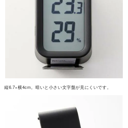
縦6.7×横4cm。暗いと小さい文字盤が見にくいです。