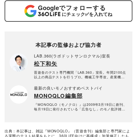
Google
でフォローする
にチェック
✅
を入れてね
本記事の監修および協力者
LAB.360(ラボドットサンロクマル)室長
松下和矢
晋遊舎のテスト専門機関「LAB.360」室長。年間2100点
以上の商品テストを行うプロ。機械工学専攻。産業機械
の保全・メンテナンス、日用雑貨品メーカーの開発業務
を経て、民間の試験機関で多くの商品テストに従事。テ
最新の良いモノおすすめベストバイ
スト方法の立案から試験デザイン、試験装置の製作、テ
MONOQLO編集部
スト実施まで一貫した商品テストを手がける。日用雑貨
品や家電製品が専門。テスト方法の妥当性を担保しつ
つ、誰が見ても一目で結果が分かるビジュアル性を伴う
『MONOQLO（モノクロ）』は2009年3月19日に創刊、
手法を心がけている。趣味はプラモデル作り。
毎月19日に発行されている「広告なし」のモノ批評雑誌
& おすすめ情報メディア。創刊以来、おもに男性向けの
生活用品や家具、ガジェット、食品などを各分野の専門
家にも協力を仰ぎ、編集部と社内の検証機関が実際に比
較・検証・評価してきました。テストで見つけた「本当
出典：本記事は、雑誌『MONOQLO』（晋遊舎刊）編集部と専門家によ
に良いモノ」だけを厳選して紹介。編集長・山田和樹を
る実際のテスト結果をもとに、360LiFE向けに再構成・加筆修正したも
中心に、11名以上の編集体制で日々の検証・記事制作を