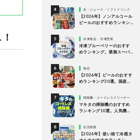
多様なタイプの人気製品を
水・ジュース・ソフトドリンク
比較
【2026年】ノンアルコール
ビールのおすすめランキン
グ10選。美味しい人気商品
ス！
を徹底比較
冷凍食品・冷凍惣菜
冷凍ブルーベリーのおすす
めランキング。業務スーパ
ーやドンキなど市販の人気
商品を比較
食品
【2026年】ビールのおすす
めランキング20選。国産の
人気ブランドの缶ビールを
専門家が比較
掃除機・コードレスクリーナー
マキタの掃除機のおすすめ
ランキング10選。人気機種
や定番機種を比較
生活雑貨
【2026年】使い捨て冷感タ