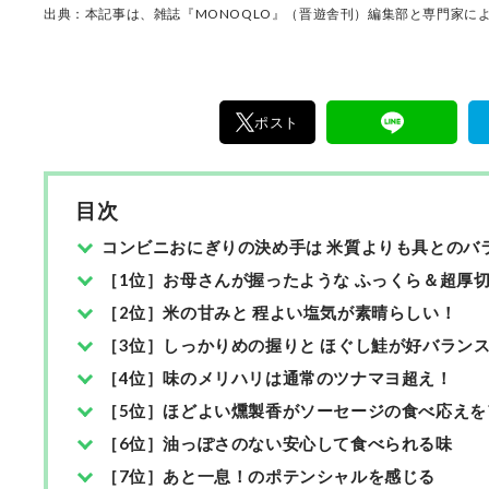
11名以上の編集体制で日々の検証・記事制作を
出典：本記事は、雑誌『MONOQLO』（晋遊舎刊）編集部と専門家によ
ます。
ポスト
目次
コンビニおにぎりの決め手は 米質よりも具とのバ
［1位］お母さんが握ったような ふっくら＆超厚
［2位］米の甘みと 程よい塩気が素晴らしい！
［3位］しっかりめの握りと ほぐし鮭が好バラン
［4位］味のメリハリは通常のツナマヨ超え！
［5位］ほどよい燻製香がソーセージの食べ応えを
［6位］油っぽさのない安心して食べられる味
［7位］あと一息！のポテンシャルを感じる