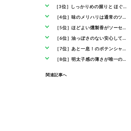
［3位］しっかりめの握りと ほぐし
［4位］味のメリハリは通常のツナ
［5位］ほどよい燻製香がソーセー
［6位］油っぽさのない安心して食
［7位］あと一息！のポテンシャル
［8位］明太子感の薄さが唯一の弱
関連記事へ