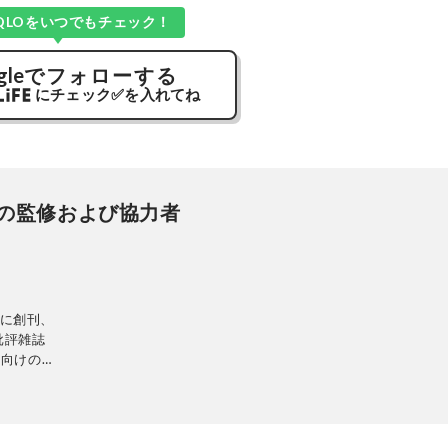
QLOをいつでもチェック！
gle
でフォローする
にチェック
✅
を入れてね
の監修および協力者
日に創刊、
批評雑誌
性向けの生
の専門家に
に比較・検
当に良いモ
中心に、