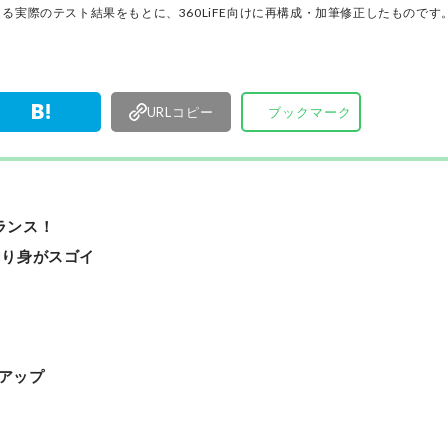
行ってい
る実際のテスト結果をもとに、360LiFE向けに再構成・加筆修正したものです
URLコピー
ブックマーク
ランス！
切り身がスゴイ
ス
アップ