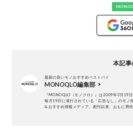
MONO
Goo
本記事
最新の良いモノおすすめベストバイ
MONOQLO編集部
『MONOQLO（モノクロ）』は2009年3月19
毎月19日に発行されている「広告なし」のモノ
& おすすめ情報メディア。創刊以来、おもに男
活用品や家具、ガジェット、食品などを各分野
も協力を仰ぎ、編集部と社内の検証機関が実際
証・評価してきました。テストで見つけた「本
ノ」だけを厳選して紹介。編集長・山田和樹を