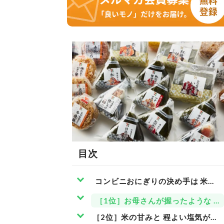
目次
コンビニおにぎりの決め手は 米質
［1位］お母さんが握ったような 
［2位］米の甘みと 程よい塩気が素