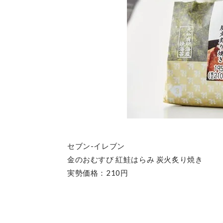
セブン-イレブン
金のおむすび 紅鮭はらみ 炭火炙り焼き
実勢価格：210円