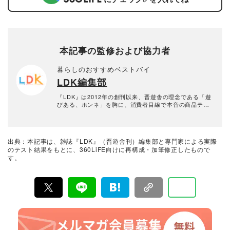
本記事の監修および協力者
暮らしのおすすめベストバイ
LDK編集部
『LDK』は2012年の創刊以来、晋遊舎の理念である「遊
びある、ホンネ」を胸に、消費者目線で本音の商品テス
トを貫いてきた、女性誌とWEBメディアです。毎月28日
発行の雑誌とWebサイトで、掃除用品から収納インテリ
ア、食品まで、あらゆるジャンルの商品を徹底的に検
証。編集部と専門家、そして社内検証機関が実際に使っ
出典：本記事は、雑誌『LDK』（晋遊舎刊）編集部と専門家による実際
て見つけた「本当に良いもの」と「お役立ち情報」を厳
のテスト結果をもとに、360LiFE向けに再構成・加筆修正したもので
選してあなたにお届け。編集長・高橋咲彩を中心に、11
す。
名以上の編集体制で日々の検証・記事制作を行っていま
す。