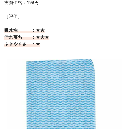
実勢価格：199円
［評価］
吸水性 ：★★
汚れ落ち ：★★★
ふきやすさ ：★